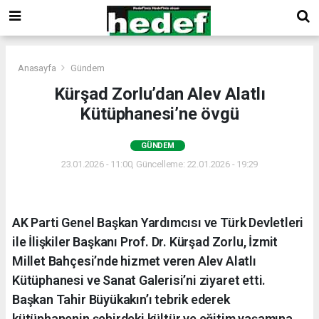
Anasayfa
Gündem
Kürşad Zorlu’dan Alev Alatlı
Kütüphanesi’ne övgü
GÜNDEM
23.01.2026 - 11:00, Güncelleme: 22.01.2026 - 19:29
AK Parti Genel Başkan Yardımcısı ve Türk Devletleri
ile İlişkiler Başkanı Prof. Dr. Kürşad Zorlu, İzmit
Millet Bahçesi’nde hizmet veren Alev Alatlı
Kütüphanesi ve Sanat Galerisi’ni ziyaret etti.
Başkan Tahir Büyükakın’ı tebrik ederek
kütüphanenin şehirdeki kültür ve eğitim yaşamına