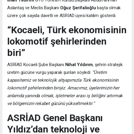
İlhan Yıldırım
GTO Yönetim Kurulu Başkanı Abdurrahman
Aslantaş ve Meclis Başkanı
Oğuz Şerifalioğlu
başta olmak
üzere çok sayıda davetli ve ASRİAD üyesi katılım gösterdi.
“Kocaeli, Türk ekonomisinin
lokomotif şehirlerinden
biri”
ASRİAD Kocaeli Şube Başkanı
Nihat Yıldırım
, şehrin stratejik
üretim gücüne vurgu yaparak şunları söyledi:
“Üretim
kapasitemiz ve teknolojik altyapımızla Türk ekonomisinin
lokomotif şehirlerinden biriyiz. Amacımız, üyelerimizin her
anlamda yanında olmak, işletmeler arası iş birliğini artırmak
ve bölgemizin rekabet gücünü yükseltmektir.”
ASRİAD Genel Başkanı
Yıldız’dan teknoloji ve