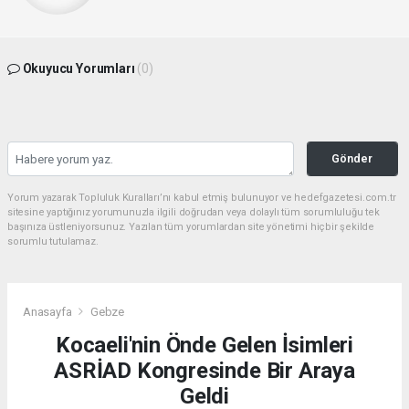
Okuyucu Yorumları
(0)
Gönder
Yorum yazarak Topluluk Kuralları’nı kabul etmiş bulunuyor ve hedefgazetesi.com.tr
sitesine yaptığınız yorumunuzla ilgili doğrudan veya dolaylı tüm sorumluluğu tek
başınıza üstleniyorsunuz. Yazılan tüm yorumlardan site yönetimi hiçbir şekilde
sorumlu tutulamaz.
Anasayfa
Gebze
Kocaeli'nin Önde Gelen İsimleri
ASRİAD Kongresinde Bir Araya
Geldi