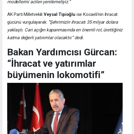
modellerini acilen yenilemeliyiz.”
AK Parti Milletvekili
Veysal Tipioğlu
ise Kocaeli’nin ihracat
gücünü vurgulayarak:
“Şehrimizin ihracatı 35 milyar dolara
yaklaştı. Cari açığın kapanmasında en önemli rol, ürettiğiniz
katma değerli yatırımlar olacaktır.” dedi.
Bakan Yardımcısı Gürcan:
“İhracat ve yatırımlar
büyümenin lokomotifi”