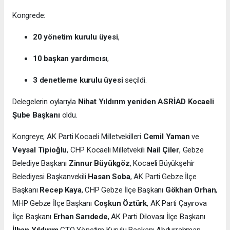
Kongrede:
20 yönetim kurulu üyesi
,
10 başkan yardımcısı
,
3 denetleme kurulu üyesi
seçildi.
Delegelerin oylarıyla
Nihat Yıldırım yeniden ASRİAD Kocaeli
Şube Başkanı
oldu.
Kongreye; AK Parti Kocaeli Milletvekilleri
Cemil Yaman
ve
Veysal Tipioğlu
, CHP Kocaeli Milletvekili
Nail Çiler
, Gebze
Belediye Başkanı
Zinnur Büyükgöz
, Kocaeli Büyükşehir
Belediyesi Başkanvekili
Hasan Soba
, AK Parti Gebze İlçe
Başkanı
Recep Kaya
, CHP Gebze İlçe Başkanı
Gökhan Orhan
,
MHP Gebze İlçe Başkanı
Coşkun Öztürk
, AK Parti Çayırova
İlçe Başkanı
Erhan Sarıdede
, AK Parti Dilovası İlçe Başkanı