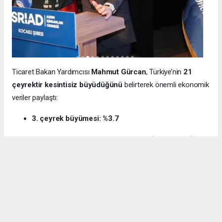
Ticaret Bakan Yardımcısı
Mahmut Gürcan
, Türkiye’nin
21
çeyrektir kesintisiz büyüdüğünü
belirterek önemli ekonomik
veriler paylaştı:
3. çeyrek büyümesi: %3.7
12 aylık ihracat: 270.6 milyar dolar (tarihi rekor)
Milli gelir: 1 trilyon 538 milyar dolar
Gürcan ayrıca e-ticaret hacminin
136 milyar TL’den 3 trilyon
TL’ye
yükseldiğini, bugün
600 bin işletmenin
e-ticarette aktif
olduğunu söyledi.