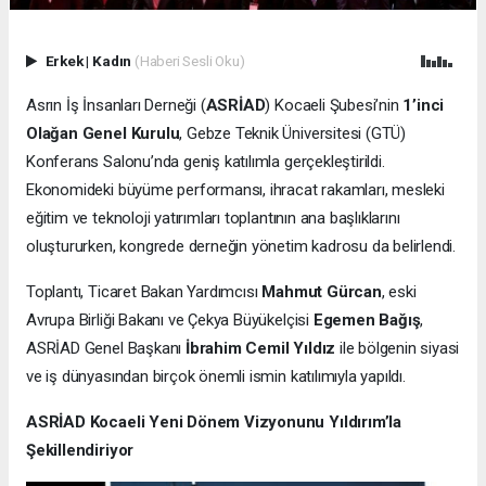
Erkek
|
Kadın
(Haberi Sesli Oku)
Asrın İş İnsanları Derneği (
ASRİAD
) Kocaeli Şubesi’nin
1’inci
Olağan Genel Kurulu
, Gebze Teknik Üniversitesi (GTÜ)
Konferans Salonu’nda geniş katılımla gerçekleştirildi.
Ekonomideki büyüme performansı, ihracat rakamları, mesleki
eğitim ve teknoloji yatırımları toplantının ana başlıklarını
oluştururken, kongrede derneğin yönetim kadrosu da belirlendi.
Toplantı, Ticaret Bakan Yardımcısı
Mahmut Gürcan
, eski
Avrupa Birliği Bakanı ve Çekya Büyükelçisi
Egemen Bağış
,
ASRİAD Genel Başkanı
İbrahim Cemil Yıldız
ile bölgenin siyasi
ve iş dünyasından birçok önemli ismin katılımıyla yapıldı.
ASRİAD Kocaeli Yeni Dönem Vizyonunu Yıldırım’la
Şekillendiriyor