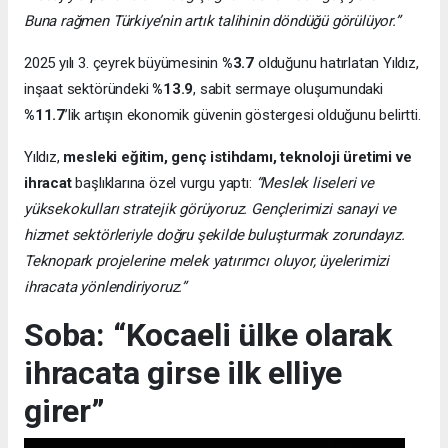
Buna rağmen Türkiye’nin artık talihinin döndüğü görülüyor.”
2025 yılı 3. çeyrek büyümesinin
%3.7
olduğunu hatırlatan Yıldız,
inşaat sektöründeki
%13.9
, sabit sermaye oluşumundaki
%11.7
’lik artışın ekonomik güvenin göstergesi olduğunu belirtti.
Yıldız,
mesleki eğitim, genç istihdamı, teknoloji üretimi ve
ihracat
başlıklarına özel vurgu yaptı:
“Meslek liseleri ve
yüksekokulları stratejik görüyoruz. Gençlerimizi sanayi ve
hizmet sektörleriyle doğru şekilde buluşturmak zorundayız.
Teknopark projelerine melek yatırımcı oluyor, üyelerimizi
ihracata yönlendiriyoruz.”
Soba: “Kocaeli ülke olarak
ihracata girse ilk elliye
girer”