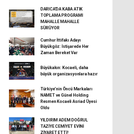
DARICA'DA KABA ATIK
TOPLAMA PROGRAMI
MAHALLE MAHALLE
SÜRÜYOR
Cumhur İttifakı Adayı
Büyükgöz: İstişarede Her
Zaman Bereket Var
Büyükakın: Kocaeli, daha
büyük organizasyonlara hazır
Türkiye’nin Öncü Markaları
NAMET ve Günel Holding
Resmen Kocaeli Asriad Üyesi
Oldu
YILDIRIM ADEM DOĞRUL
TAZİYE CEMİYET EVİNİ
ZİYARET ETTİ!