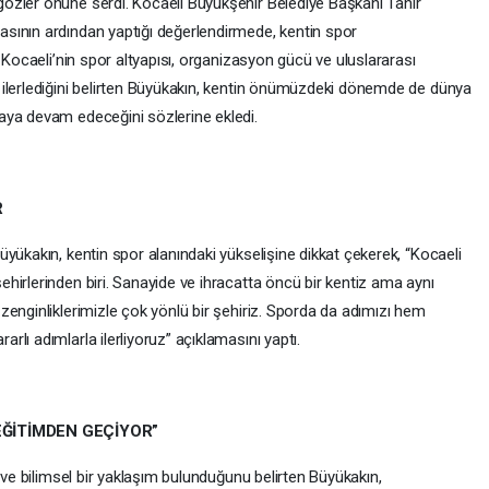
özler önüne serdi. Kocaeli Büyükşehir Belediye Başkanı Tahir
sının ardından yaptığı değerlendirmede, kentin spor
 Kocaeli’nin spor altyapısı, organizasyon gücü ve uluslararası
 ilerlediğini belirten Büyükakın, kentin önümüzdeki dönemde de dünya
aya devam edeceğini sözlerine ekledi.
R
yükakın, kentin spor alanındaki yükselişine dikkat çekerek, “Kocaeli
hirlerinden biri. Sanayide ve ihracatta öncü bir kentiz ama aynı
enginliklerimizle çok yönlü bir şehiriz. Sporda da adımızı hem
lı adımlarla ilerliyoruz” açıklamasını yaptı.
EĞİTİMDEN GEÇİYOR”
 ve bilimsel bir yaklaşım bulunduğunu belirten Büyükakın,