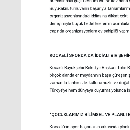
arenasındaki güçlü konumunu bir kez daha g
Büyükakın, turnuvanın başarıyla tamamlanma
organizasyonlarındaki iddiasına dikkat çekti.
deneyimiyle büyük hedeflere emin adımlarla
çapında organizasyonlara ev sahipliği yapm
KOCAELİ SPORDA DA İDDİALI BİR ŞEHİ
Kocaeli Büyükşehir Belediye Başkanı Tahir Bü
birçok alanda er meydanının başa güreşen şe
zamanda tarihimizle, kültürümüzle ve doğal z
Türkiye’ye hem dünyaya duyurma yolunda karar
“ÇOCUKLARIMIZ BİLİMSEL VE PLANLI 
Kocaeli’nin spor başarısının arkasında planlı