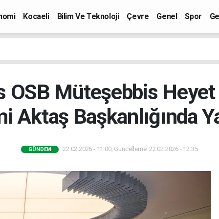
nomi
Kocaeli
Bilim Ve Teknoloji
Çevre
Genel
Spor
Ge
s OSB Müteşebbis Heyet T
mi Aktaş Başkanlığında Ya
22.02.2026 - 11:00, Güncelleme: 22.02.2026 - 12:35
GÜNDEM