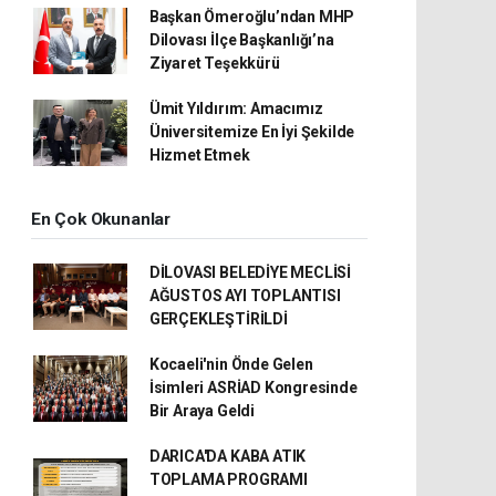
Başkan Ömeroğlu’ndan MHP
Dilovası İlçe Başkanlığı’na
Ziyaret Teşekkürü
Ümit Yıldırım: Amacımız
Üniversitemize En İyi Şekilde
Hizmet Etmek
En Çok Okunanlar
DİLOVASI BELEDİYE MECLİSİ
AĞUSTOS AYI TOPLANTISI
GERÇEKLEŞTİRİLDİ
Kocaeli'nin Önde Gelen
İsimleri ASRİAD Kongresinde
Bir Araya Geldi
DARICA'DA KABA ATIK
TOPLAMA PROGRAMI