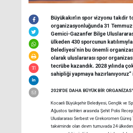
Büyükakın’ın spor vizyonu takdir t
organizasyonluğunda 31 Temmuz-2
Gemici-Gazanfer Bilge Uluslarara
ülkeden 430 sporcunun katılımıyl
Belediyesi’nin bu önemli organizas
olarak uluslararası spor organizas
tecrübe kazandık. 2028 yılında ço
sahipliği yapmaya hazırlanıyoruz” i
2028’DE DAHA BÜYÜK BİR ORGANİZAS
Kocaeli Büyükşehir Belediyesi, Gençlik ve S
Ağustos tarihleri arasında Şehit Polis Re
Uluslararası Serbest ve Grekoromen Güreş T
takviminde olan devm turnuvada 24 ülkeden 