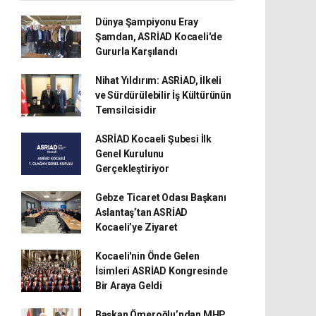
Dünya Şampiyonu Eray
Şamdan, ASRİAD Kocaeli'de
Gururla Karşılandı
Nihat Yıldırım: ASRİAD, İlkeli
ve Sürdürülebilir İş Kültürünün
Temsilcisidir
ASRİAD Kocaeli Şubesi İlk
Genel Kurulunu
Gerçekleştiriyor
Gebze Ticaret Odası Başkanı
Aslantaş’tan ASRİAD
Kocaeli’ye Ziyaret
Kocaeli'nin Önde Gelen
İsimleri ASRİAD Kongresinde
Bir Araya Geldi
Başkan Ömeroğlu’ndan MHP