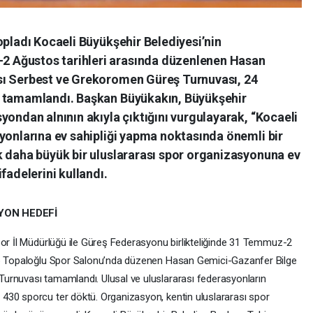
opladı Kocaeli Büyükşehir Belediyesi’nin
 Ağustos tarihleri arasında düzenlenen Hasan
sı Serbest ve Grekoromen Güreş Turnuvası, 24
a tamamlandı. Başkan Büyükakın, Büyükşehir
yondan alnının akıyla çıktığını vurgulayarak, “Kocaeli
yonlarına ev sahipliği yapma noktasında önemli bir
k daha büyük bir uluslararası spor organizasyonuna ev
fadelerini kullandı.
YON HEDEFİ
por İl Müdürlüğü ile Güreş Federasyonu birlikteliğinde 31 Temmuz-2
cep Topaloğlu Spor Salonu’nda düzenen Hasan Gemici-Gazanfer Bilge
urnuvası tamamlandı. Ulusal ve uluslararası federasyonların
430 sporcu ter döktü. Organizasyon, kentin uluslararası spor