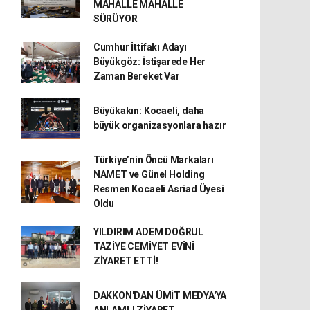
MAHALLE MAHALLE
SÜRÜYOR
Cumhur İttifakı Adayı
Büyükgöz: İstişarede Her
Zaman Bereket Var
Büyükakın: Kocaeli, daha
büyük organizasyonlara hazır
Türkiye’nin Öncü Markaları
NAMET ve Günel Holding
Resmen Kocaeli Asriad Üyesi
Oldu
YILDIRIM ADEM DOĞRUL
TAZİYE CEMİYET EVİNİ
ZİYARET ETTİ!
DAKKON'DAN ÜMİT MEDYA'YA