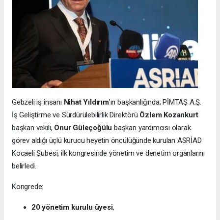
Gebzeli iş insanı
Nihat Yıldırım
’ın başkanlığında; PİMTAŞ A.Ş.
İş Geliştirme ve Sürdürülebilirlik Direktörü
Özlem Kozankurt
başkan vekili,
Onur Güleçoğülu
başkan yardımcısı olarak
görev aldığı üçlü kurucu heyetin öncülüğünde kurulan ASRİAD
Kocaeli Şubesi, ilk kongresinde yönetim ve denetim organlarını
belirledi.
Kongrede:
20 yönetim kurulu üyesi
,