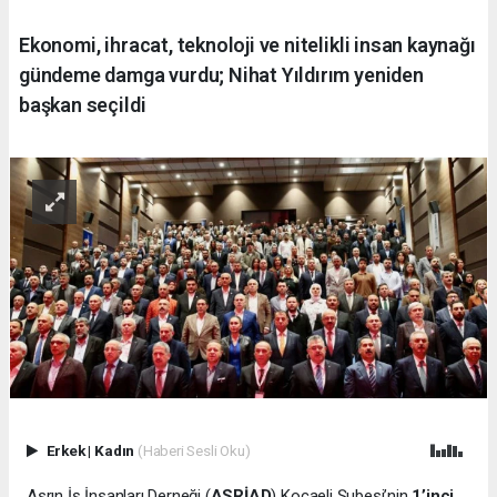
Ekonomi, ihracat, teknoloji ve nitelikli insan kaynağı
gündeme damga vurdu; Nihat Yıldırım yeniden
başkan seçildi
Erkek
|
Kadın
(Haberi Sesli Oku)
Asrın İş İnsanları Derneği (
ASRİAD
) Kocaeli Şubesi’nin
1’inci