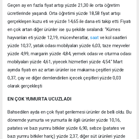
Geçen ay en fazla fiyat artışı yüzde 21,30 ile orta öğretim
ücretlerinde yaşandı. Orta öğretimi yüzde 18,58 fiyat artışı
gerçekleşen kuzu eti ve yüzde 14,65 ile dana eti takip etti. Fiyatı
en çok artan diğer ürünler ise şu şekilde sıralandı: "Kümes
hayvanları eti yüzde 12,19, mücevheratlar,
saat
ve kol saatleri
yüzde 10,37, yatak odası mobilyaları yüzde 6,03, taze meyveler
yüzde 4,99, margarin yüzde 4,84, yemek odası ve oturma odası
mobilyaları yüzde 4,61, yiyecek hizmetleri yüzde 4,54." Mart
ayında fiyatı en az artan ürünler ise makarna çeşitleri yüzde
0,37, çay ve diğer demlendirilen içecek çeşitleri yüzde 0,03
olarak gerçekleşti
EN ÇOK YUMURTA UCUZLADI
Bahsedilen ayda en çok fiyat gerilemesi ürünler de belli oldu. Bu
dönemde yumurta ve yumurta ile ilgili ürünler yüzde 10,16,
patates ve bazı yumru bitkiler yüzde 6,90, sebze (patates ve
bazı yumru bitkiler hariç) yüzde 2,37, diğer süt ürünleri yüzde