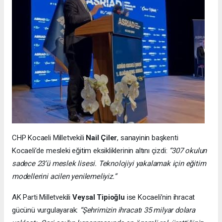
CHP Kocaeli Milletvekili
Nail Çiler
, sanayinin başkenti
Kocaeli’de mesleki eğitim eksikliklerinin altını çizdi:
“307 okulun
sadece 23’ü meslek lisesi. Teknolojiyi yakalamak için eğitim
modellerini acilen yenilemeliyiz.”
AK Parti Milletvekili
Veysal Tipioğlu
ise Kocaeli’nin ihracat
gücünü vurgulayarak:
“Şehrimizin ihracatı 35 milyar dolara