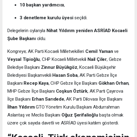
10 başkan yardımcısı
,
3 denetleme kurulu üyesi
seçildi.
Delegelerin oylarıyla
Nihat Yıldırım yeniden ASRİAD Kocaeli
Şube Başkanı
oldu.
Kongreye; AK Parti Kocaeli Milletvekilleri
Cemil Yaman
ve
Veysal Tipioğlu
, CHP Kocaeli Milletvekili
Nail Çiler
, Gebze
Belediye Başkanı
Zinnur Büyükgöz
, Kocaeli Büyükşehir
Belediyesi Başkanvekili
Hasan Soba
, AK Parti Gebze İlçe
Başkanı
Recep Kaya
, CHP Gebze İlçe Başkanı
Gökhan Orhan
,
MHP Gebze İlçe Başkanı
Coşkun Öztürk
, AK Parti Çayırova
İlçe Başkanı
Erhan Sarıdede
, AK Parti Dilovası İlçe Başkanı
İlhan Yıldırım
GTO Yönetim Kurulu Başkanı Abdurrahman
Aslantaş ve Meclis Başkanı
Oğuz Şerifalioğlu
başta olmak
üzere çok sayıda davetli ve ASRİAD üyesi katılım gösterdi.