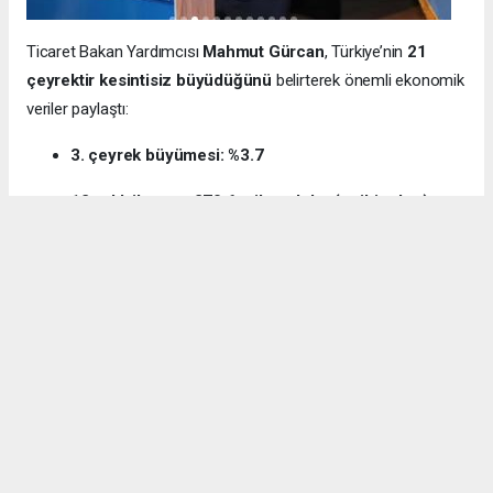
Ticaret Bakan Yardımcısı
Mahmut Gürcan
, Türkiye’nin
21
çeyrektir kesintisiz büyüdüğünü
belirterek önemli ekonomik
veriler paylaştı:
3. çeyrek büyümesi: %3.7
12 aylık ihracat: 270.6 milyar dolar (tarihi rekor)
Milli gelir: 1 trilyon 538 milyar dolar
Gürcan ayrıca e-ticaret hacminin
136 milyar TL’den 3 trilyon
TL’ye
yükseldiğini, bugün
600 bin işletmenin
e-ticarette aktif
olduğunu söyledi.
Kocaeli’nin dış ticaret verilerine de dikkat çeken
Gürcan:
“2024’te ihracat %7.3 artarak 32 milyar dolara ulaştı.
İhracatın ithalatı karşılama oranı 2025’te %87.5’e yükseldi. Bu
tablo Kocaeli’nin üretim gücünü net şekilde ortaya koyuyor.”