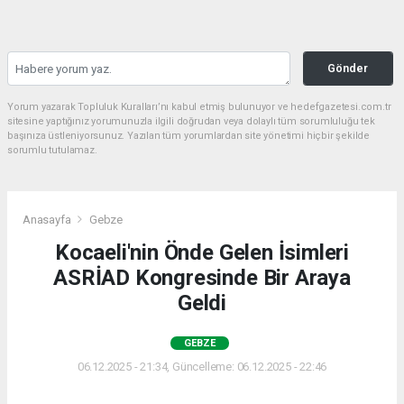
Gönder
Yorum yazarak Topluluk Kuralları’nı kabul etmiş bulunuyor ve hedefgazetesi.com.tr
sitesine yaptığınız yorumunuzla ilgili doğrudan veya dolaylı tüm sorumluluğu tek
başınıza üstleniyorsunuz. Yazılan tüm yorumlardan site yönetimi hiçbir şekilde
sorumlu tutulamaz.
Anasayfa
Gebze
Kocaeli'nin Önde Gelen İsimleri
ASRİAD Kongresinde Bir Araya
Geldi
GEBZE
06.12.2025 - 21:34, Güncelleme: 06.12.2025 - 22:46