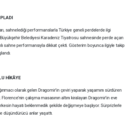
OPLADI
rı, sahnelediği performanslarla Türkiye geneli perdelerde ilgi
üyükşehir Belediyesi Karadeniz Tiyatrosu sahnesinde perde açan
rılı sahne performansıyla dikkat çekti. Gösterim boyunca ilgiyle takip
landı.
LU HİKÂYE
ğınmacı olarak gelen Dragomir’in çeviri yaparak yaşamını sürdüren
. Florence’nin çalışma masasının altını kiralayan Dragomir’in eve
 herkesin hayatı beklenmedik şekilde değişmeye başlıyor. Sürprizlerle
de düşündürücü anlar yaşattı.