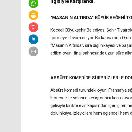
ilgisiyle karşılandı.
“MASANIN ALTINDA” BÜYÜK BEĞENİ T
Kocaeli Büyükşehir Belediyesi Şehir Tiyatrola
görmeye devam ediyor. Bu kapsamda Ordu B
“Masanın Altında”, sıra dışı hikâyesi ve başa
edilen oyun, final sahnesinde uzun süre alkış
ABSÜRT KOMEDİDE SÜRPRİZLERLE DO
Absürt komedi türündeki oyun, Fransa’ya sı
Florence ile yolunun kesişmesini konu alıyor
gelişiyle birlikte evin kapısından içeri giren
dolu hikâye, izleyicilere hem eğlenceli hem 