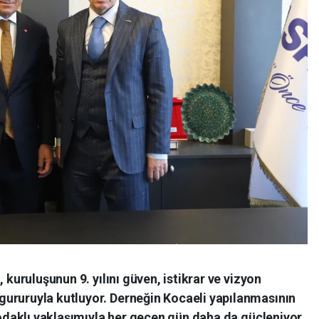
 kuruluşunun 9. yılını güven, istikrar ve vizyon
ururuyla kutluyor. Derneğin Kocaeli yapılanmasının
k odaklı yaklaşımıyla her geçen gün daha da güçleniyor.