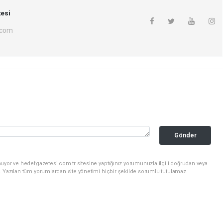
esi
.com
Gönder
uyor ve hedefgazetesi.com.tr sitesine yaptığınız yorumunuzla ilgili doğrudan veya
. Yazılan tüm yorumlardan site yönetimi hiçbir şekilde sorumlu tutulamaz.