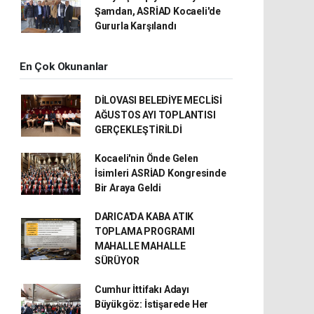
Şamdan, ASRİAD Kocaeli'de
Gururla Karşılandı
En Çok Okunanlar
DİLOVASI BELEDİYE MECLİSİ
AĞUSTOS AYI TOPLANTISI
GERÇEKLEŞTİRİLDİ
Kocaeli'nin Önde Gelen
İsimleri ASRİAD Kongresinde
Bir Araya Geldi
DARICA'DA KABA ATIK
TOPLAMA PROGRAMI
MAHALLE MAHALLE
SÜRÜYOR
Cumhur İttifakı Adayı
Büyükgöz: İstişarede Her