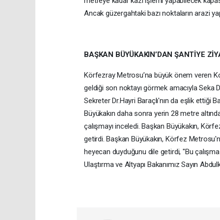
metreye kadar kazı işlemi yapabilecek kapas
Ancak güzergahtaki bazı noktaların arazi ya
BAŞKAN BÜYÜKAKIN’DAN ŞANTİYE ZİY
Körfezray Metrosu’na büyük önem veren Koca
geldiği son noktayı görmek amacıyla Seka De
Sekreter Dr.Hayri Baraçlı'nın da eşlik ettiği B
Büyükakın daha sonra yerin 28 metre altındak
çalışmayı inceledi. Başkan Büyükakın, Körf
getirdi. Başkan Büyükakın, Körfez Metrosu'
heyecan duyduğunu dile getirdi, "Bu çalış
Ulaştırma ve Altyapı Bakanımız Sayın Abdulk