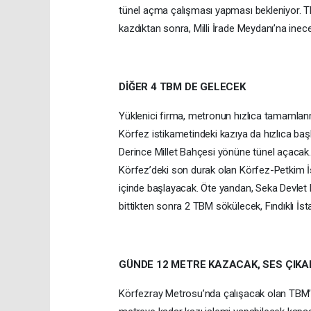
tünel açma çalışması yapması bekleniyor. T
kazdıktan sonra, Milli İrade Meydanı’na ine
DİĞER 4 TBM DE GELECEK
Yüklenici firma, metronun hızlıca tamamlanm
Körfez istikametindeki kazıya da hızlıca ba
Derince Millet Bahçesi yönüne tünel açacak
Körfez’deki son durak olan Körfez-Petkim İ
içinde başlayacak. Öte yandan, Seka Devlet
bittikten sonra 2 TBM sökülecek, Fındıklı İs
GÜNDE 12 METRE KAZACAK, SES ÇIK
Körfezray Metrosu’nda çalışacak olan TBM’le