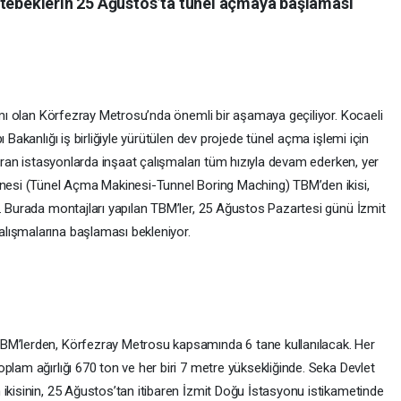
stebeklerin 25 Ağustos’ta tünel açmaya başlaması
rımı olan Körfezray Metrosu’nda önemli bir aşamaya geçiliyor. Kocaeli
 Bakanlığı iş birliğiyle yürütülen dev projede tünel açma işlemi için
turan istasyonlarda inşaat çalışmaları tüm hızıyla devam ederken, yer
kinesi (Tünel Açma Makinesi-Tunnel Boring Maching) TBM’den ikisi,
i. Burada montajları yapılan TBM’ler, 25 Ağustos Pazartesi günü İzmit
lışmalarına başlaması bekleniyor.
BM’lerden, Körfezray Metrosu kapsamında 6 tane kullanılacak. Her
plam ağırlığı 670 ton ve her biri 7 metre yüksekliğinde. Seka Devlet
 ikisinin, 25 Ağustos’tan itibaren İzmit Doğu İstasyonu istikametinde