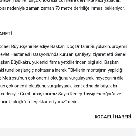
itede. TBM’ler, birçok noktada 20 metre derinlikte kazı yapacak.
pısı nedeniyle zaman zaman 70 metre derinliğe inmesi bekleniyor.
ARETİ
eli Büyükşehir Belediye Başkanı Doç.Dr.Tahir Büyükakın, projenin
vlet Hastanesi İstasyonu’nda kurulan şantiyeyi ziyaret etti. Genel
aşkan Büyükakın, yüklenici firma yetkililerinden bilgi aldı. Başkan
i tünel başlangıç noktasına inerek TBM’lerin montajının yapıldığı
ez Metrosu'nun çok önemli olduğunu vurgulayarak, heyecanını dile
nun çok önemli olduğunu vurgulayarak, kent adına da büyük bir
ma nedeniyle Cumhurbaşkanımız Sayın Recep Tayyip Erdoğan'a ve
adir Uraloğlu'na teşekkür ediyoruz" dedi.
KOCAELI HABERİ