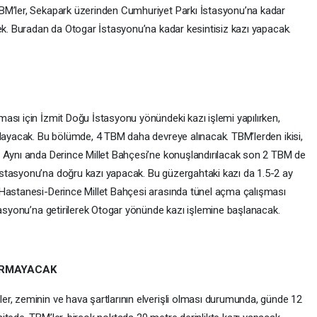
BM’ler, Sekapark üzerinden Cumhuriyet Parkı İstasyonu’na kadar
cek. Buradan da Otogar İstasyonu’na kadar kesintisiz kazı yapacak.
ası için İzmit Doğu İstasyonu yönündeki kazı işlemi yapılırken,
şlayacak. Bu bölümde, 4 TBM daha devreye alınacak. TBM’lerden ikisi,
. Aynı anda Derince Millet Bahçesi’ne konuşlandırılacak son 2 TBM de
stasyonu’na doğru kazı yapacak. Bu güzergahtaki kazı da 1.5-2 ay
 Hastanesi-Derince Millet Bahçesi arasında tünel açma çalışması
tasyonu’na getirilerek Otogar yönünde kazı işlemine başlanacak.
ARMAYACAK
r, zeminin ve hava şartlarının elverişli olması durumunda, günde 12