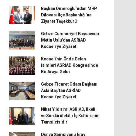
Başkan Ömeroğlu’ndan MHP
Dilovası İlçe Başkanlığı’na
Ziyaret Teşekkürü
Gebze Cumhuriyet Başsavcısı
Metin Uslu’dan ASRİAD
Kocaeli’ye Ziyaret
Kocaeli'nin Önde Gelen
İsimleri ASRİAD Kongresinde
Bir Araya Geldi
Gebze Ticaret Odası Başkanı
Aslantaş’tan ASRİAD
Kocaeli’ye Ziyaret
Nihat Yıldırım: ASRİAD, İlkeli
ve Sürdürülebilir İş Kültürünün
Temsilcisidir
Dünya Şampiyonu Eray