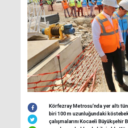
Körfezray Metrosu’nda yer altı tün
biri 100 m uzunluğundaki köstebe
çalışmalarını Kocaeli Büyükşehir B