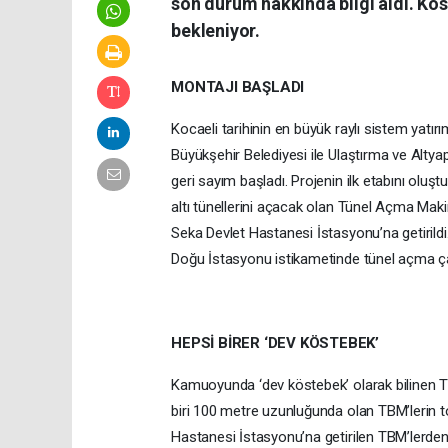
son durum hakkında bilgi aldı. Kö
bekleniyor.
MONTAJI BAŞLADI
Kocaeli tarihinin en büyük raylı sistem yatı
Büyükşehir Belediyesi ile Ulaştırma ve Altyapı
geri sayım başladı. Projenin ilk etabını oluş
altı tünellerini açacak olan Tünel Açma Ma
Seka Devlet Hastanesi İstasyonu’na getirild
Doğu İstasyonu istikametinde tünel açma ça
HEPSİ BİRER ‘DEV KÖSTEBEK’
Kamuoyunda ‘dev köstebek’ olarak bilinen T
biri 100 metre uzunluğunda olan TBM’lerin to
Hastanesi İstasyonu’na getirilen TBM’lerden