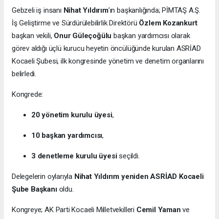
Gebzeli iş insanı
Nihat Yıldırım
’ın başkanlığında; PİMTAŞ A.Ş.
İş Geliştirme ve Sürdürülebilirlik Direktörü
Özlem Kozankurt
başkan vekili,
Onur Güleçoğülu
başkan yardımcısı olarak
görev aldığı üçlü kurucu heyetin öncülüğünde kurulan ASRİAD
Kocaeli Şubesi, ilk kongresinde yönetim ve denetim organlarını
belirledi.
Kongrede:
20 yönetim kurulu üyesi
,
10 başkan yardımcısı
,
3 denetleme kurulu üyesi
seçildi.
Delegelerin oylarıyla
Nihat Yıldırım yeniden ASRİAD Kocaeli
Şube Başkanı
oldu.
Kongreye; AK Parti Kocaeli Milletvekilleri
Cemil Yaman
ve