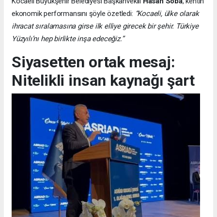
Kocaeli Büyükşehir Belediyesi Başkanvekili
Hasan Soba
, kentin
ekonomik performansını şöyle özetledi:
“Kocaeli, ülke olarak
ihracat sıralamasına girse ilk elliye girecek bir şehir. Türkiye
Yüzyılı’nı hep birlikte inşa edeceğiz.”
Siyasetten ortak mesaj:
Nitelikli insan kaynağı şart