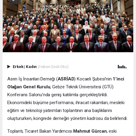
Erkek
|
Kadın
(Haberi Sesli Oku)
Asrın İş İnsanları Derneği (
ASRİAD
) Kocaeli Şubesi’nin
1’inci
Olağan Genel Kurulu
, Gebze Teknik Üniversitesi (GTÜ)
Konferans Salonu’nda geniş katılımla gerçekleştirildi.
Ekonomideki büyüme performansı, ihracat rakamları, mesleki
eğitim ve teknoloji yatırımları toplantının ana başlıklarını
oluştururken, kongrede derneğin yönetim kadrosu da belirlendi.
Toplantı, Ticaret Bakan Yardımcısı
Mahmut Gürcan
, eski