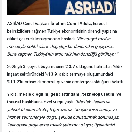
ASRİAD Genel Başkanı
İbrahim Cemil Yıldız
, küresel
belirsizliklere rağmen Türkiye ekonomisinin dirençli yapısına
dikkat çekerek konuşmasına başladı:
“Bir sosyal medya
mesajıyla politikaların değiştiği bir dönemden geçiyoruz.
Buna rağmen Türkiye’nin artık talihinin döndüğü görülüyor.”
2025 yılı 3. çeyrek büyümesinin
%3.7
olduğunu hatırlatan Yıldız,
inşaat sektöründeki
%13.9
, sabit sermaye oluşumundaki
%11.7
’lik artışın ekonomik güvenin göstergesi olduğunu belirtti.
Yıldız,
mesleki eğitim, genç istihdamı, teknoloji üretimi ve
ihracat
başlıklarına özel vurgu yaptı:
“Meslek liseleri ve
yüksekokulları stratejik görüyoruz. Gençlerimizi sanayi ve
hizmet sektörleriyle doğru şekilde buluşturmak zorundayız.
Teknopark projelerine melek yatırımcı oluyor, üyelerimizi