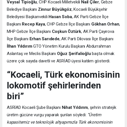
Veysal Tipioğlu
, CHP Kocaeli Milletvekili
Nail Çiler
, Gebze
Belediye Başkanı
Zinnur Büyükgöz
, Kocaeli Büyükşehir
Belediyesi Başkanvekili
Hasan Soba
, AK Parti Gebze İlçe
Başkanı
Recep Kaya
, CHP Gebze İlçe Başkanı
Gökhan Orhan
,
MHP Gebze İlçe Başkanı
Coşkun Öztürk
, AK Parti Çayırova
İlçe Başkanı
Erhan Sarıdede
, AK Parti Dilovası İlçe Başkanı
İlhan Yıldırım
GTO Yönetim Kurulu Başkanı Abdurrahman
Aslantaş ve Meclis Başkanı
Oğuz Şerifalioğlu
başta olmak
üzere çok sayıda davetli ve ASRİAD üyesi katılım gösterdi.
“Kocaeli, Türk ekonomisinin
lokomotif şehirlerinden
biri”
ASRİAD Kocaeli Şube Başkanı
Nihat Yıldırım
, şehrin stratejik
üretim gücüne vurgu yaparak şunları söyledi:
“Üretim
kapasitemiz ve teknolojik altyapımızla Türk ekonomisinin