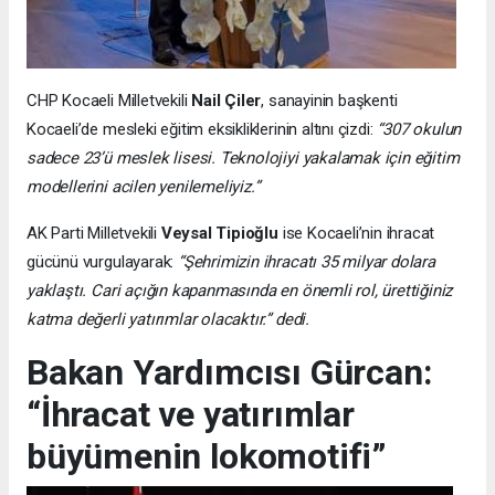
CHP Kocaeli Milletvekili
Nail Çiler
, sanayinin başkenti
Kocaeli’de mesleki eğitim eksikliklerinin altını çizdi:
“307 okulun
sadece 23’ü meslek lisesi. Teknolojiyi yakalamak için eğitim
modellerini acilen yenilemeliyiz.”
AK Parti Milletvekili
Veysal Tipioğlu
ise Kocaeli’nin ihracat
gücünü vurgulayarak:
“Şehrimizin ihracatı 35 milyar dolara
yaklaştı. Cari açığın kapanmasında en önemli rol, ürettiğiniz
katma değerli yatırımlar olacaktır.” dedi.
Bakan Yardımcısı Gürcan:
“İhracat ve yatırımlar
büyümenin lokomotifi”