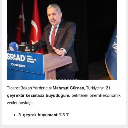
Ticaret Bakan Yardımcısı
Mahmut Gürcan
, Türkiye’nin
21
çeyrektir kesintisiz büyüdüğünü
belirterek önemli ekonomik
veriler paylaştı:
3. çeyrek büyümesi: %3.7
12 aylık ihracat: 270.6 milyar dolar (tarihi rekor)