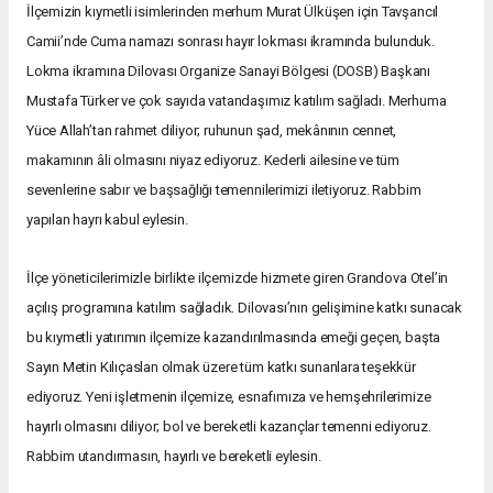
İlçemizin kıymetli isimlerinden merhum Murat Ülküşen için Tavşancıl
Camii’nde Cuma namazı sonrası hayır lokması ikramında bulunduk.
Lokma ikramına Dilovası Organize Sanayi Bölgesi (DOSB) Başkanı
Mustafa Türker ve çok sayıda vatandaşımız katılım sağladı. Merhuma
Yüce Allah’tan rahmet diliyor; ruhunun şad, mekânının cennet,
makamının âli olmasını niyaz ediyoruz. Kederli ailesine ve tüm
sevenlerine sabır ve başsağlığı temennilerimizi iletiyoruz. Rabbim
yapılan hayrı kabul eylesin.
İlçe yöneticilerimizle birlikte ilçemizde hizmete giren Grandova Otel’in
açılış programına katılım sağladık. Dilovası’nın gelişimine katkı sunacak
bu kıymetli yatırımın ilçemize kazandırılmasında emeği geçen, başta
Sayın Metin Kılıçaslan olmak üzere tüm katkı sunanlara teşekkür
ediyoruz. Yeni işletmenin ilçemize, esnafımıza ve hemşehrilerimize
hayırlı olmasını diliyor; bol ve bereketli kazançlar temenni ediyoruz.
Rabbim utandırmasın, hayırlı ve bereketli eylesin.