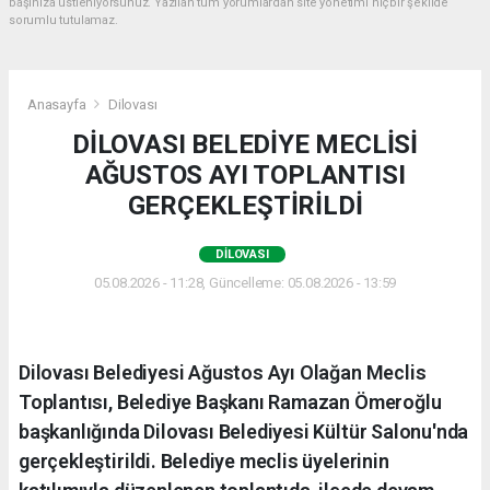
başınıza üstleniyorsunuz. Yazılan tüm yorumlardan site yönetimi hiçbir şekilde
sorumlu tutulamaz.
Anasayfa
Dilovası
DİLOVASI BELEDİYE MECLİSİ
AĞUSTOS AYI TOPLANTISI
GERÇEKLEŞTİRİLDİ
DILOVASI
05.08.2026 - 11:28, Güncelleme: 05.08.2026 - 13:59
Dilovası Belediyesi Ağustos Ayı Olağan Meclis
Toplantısı, Belediye Başkanı Ramazan Ömeroğlu
başkanlığında Dilovası Belediyesi Kültür Salonu'nda
gerçekleştirildi. Belediye meclis üyelerinin