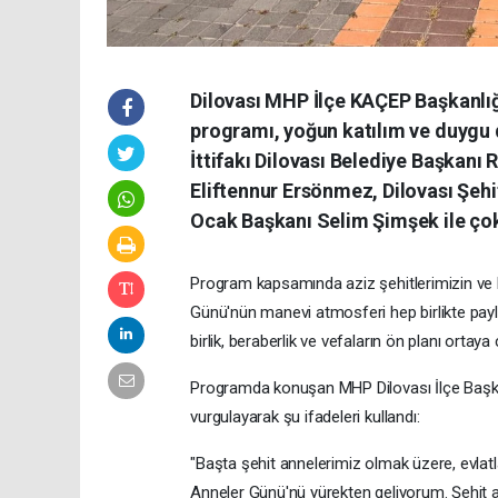
Dilovası MHP İlçe KAÇEP Başkanlığ
programı, yoğun katılım ve duygu 
İttifakı Dilovası Belediye Başkan
Eliftennur Ersönmez, Dilovası Şehi
Ocak Başkanı Selim Şimşek ile çok
Program kapsamında aziz şehitlerimizin ve k
Günü'nün manevi atmosferi hep birlikte payla
birlik, beraberlik ve vefaların ön planı ortaya ç
Programda konuşan MHP Dilovası İlçe Başka
vurgulayarak şu ifadeleri kullandı:
"Başta şehit annelerimiz olmak üzere, evlatla
Anneler Günü'nü yürekten geliyorum. Şehit ail