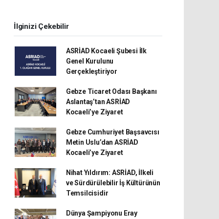
İlginizi Çekebilir
ASRİAD Kocaeli Şubesi İlk
Genel Kurulunu
Gerçekleştiriyor
Gebze Ticaret Odası Başkanı
Aslantaş’tan ASRİAD
Kocaeli’ye Ziyaret
Gebze Cumhuriyet Başsavcısı
Metin Uslu’dan ASRİAD
Kocaeli’ye Ziyaret
Nihat Yıldırım: ASRİAD, İlkeli
ve Sürdürülebilir İş Kültürünün
Temsilcisidir
Dünya Şampiyonu Eray