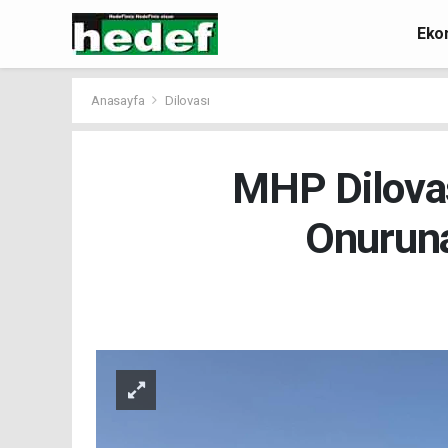
Eko
Anasayfa
Dilovası
MHP Dilovası
Onuruna