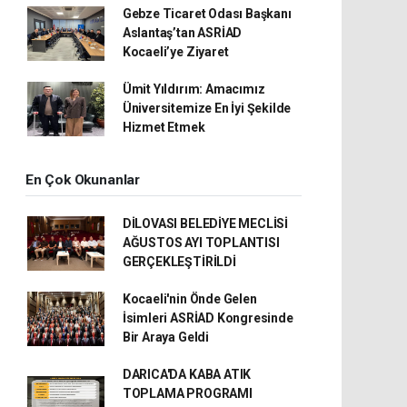
Gebze Ticaret Odası Başkanı
Aslantaş’tan ASRİAD
Kocaeli’ye Ziyaret
Ümit Yıldırım: Amacımız
Üniversitemize En İyi Şekilde
Hizmet Etmek
En Çok Okunanlar
DİLOVASI BELEDİYE MECLİSİ
AĞUSTOS AYI TOPLANTISI
GERÇEKLEŞTİRİLDİ
Kocaeli'nin Önde Gelen
İsimleri ASRİAD Kongresinde
Bir Araya Geldi
DARICA'DA KABA ATIK
TOPLAMA PROGRAMI