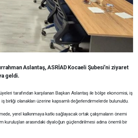
rrahman Aslantaş, ASRİAD Kocaeli Şubesi’ni ziyaret
a geldi.
yeleri tarafından karşılanan Başkan Aslantaş ile bölge ekonomisi, iş
ş birliği olanakları üzerine kapsamlı değerlendirmelerde bulunuldu.
rüşmede, yerel kalkınmaya katkı sağlayacak ortak çalışmaların önemi
plum kuruluşları arasındaki diyaloğun güçlendirilmesi adına önemli bir