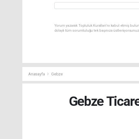
Yorum yazarak Topluluk Kuralları’nı kabul etmiş bulun
dolaylı tüm sorumluluğu tek başınıza üstleniyorsunuz
Anasayfa
Gebze
Gebze Ticar