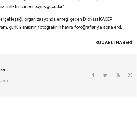
mız milletimizin en büyük gücüdür."
erçekleştiği, organizasyonda emeği geçen Dilovası KAÇEP
am, günün anısının fotoğrafının hatıra fotoğraflarıyla sona erdi.
KOCAELI HABERİ
esi
.com