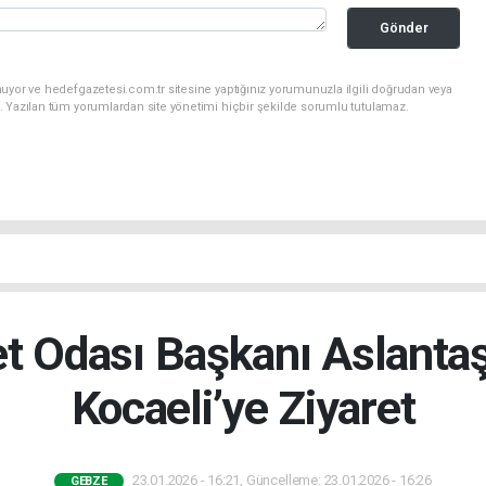
Gönder
uyor ve hedefgazetesi.com.tr sitesine yaptığınız yorumunuzla ilgili doğrudan veya
. Yazılan tüm yorumlardan site yönetimi hiçbir şekilde sorumlu tutulamaz.
et Odası Başkanı Aslanta
Kocaeli’ye Ziyaret
23.01.2026 - 16:21, Güncelleme: 23.01.2026 - 16:26
GEBZE