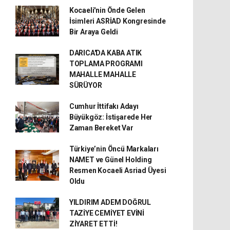
Kocaeli'nin Önde Gelen
İsimleri ASRİAD Kongresinde
Bir Araya Geldi
DARICA'DA KABA ATIK
TOPLAMA PROGRAMI
MAHALLE MAHALLE
SÜRÜYOR
Cumhur İttifakı Adayı
Büyükgöz: İstişarede Her
Zaman Bereket Var
Türkiye’nin Öncü Markaları
NAMET ve Günel Holding
Resmen Kocaeli Asriad Üyesi
Oldu
YILDIRIM ADEM DOĞRUL
TAZİYE CEMİYET EVİNİ
ZİYARET ETTİ!