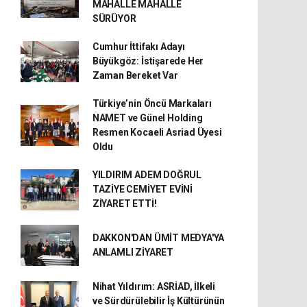
MAHALLE MAHALLE
SÜRÜYOR
Cumhur İttifakı Adayı
Büyükgöz: İstişarede Her
Zaman Bereket Var
Türkiye’nin Öncü Markaları
NAMET ve Günel Holding
Resmen Kocaeli Asriad Üyesi
Oldu
YILDIRIM ADEM DOĞRUL
TAZİYE CEMİYET EVİNİ
ZİYARET ETTİ!
DAKKON'DAN ÜMİT MEDYA'YA
ANLAMLI ZİYARET
Nihat Yıldırım: ASRİAD, İlkeli
ve Sürdürülebilir İş Kültürünün