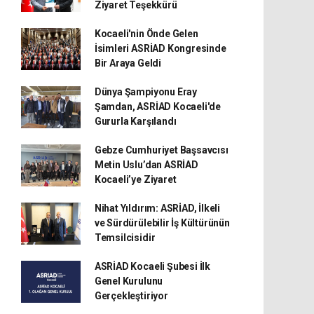
Ziyaret Teşekkürü
Kocaeli'nin Önde Gelen
İsimleri ASRİAD Kongresinde
Bir Araya Geldi
Dünya Şampiyonu Eray
Şamdan, ASRİAD Kocaeli'de
Gururla Karşılandı
Gebze Cumhuriyet Başsavcısı
Metin Uslu’dan ASRİAD
Kocaeli’ye Ziyaret
Nihat Yıldırım: ASRİAD, İlkeli
ve Sürdürülebilir İş Kültürünün
Temsilcisidir
ASRİAD Kocaeli Şubesi İlk
Genel Kurulunu
Gerçekleştiriyor