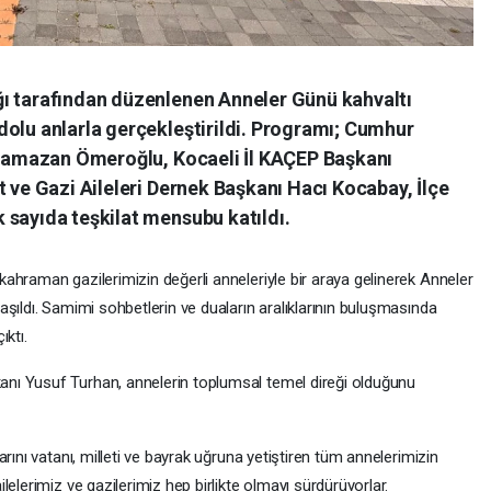
ı tarafından düzenlenen Anneler Günü kahvaltı
dolu anlarla gerçekleştirildi. Programı; Cumhur
ı Ramazan Ömeroğlu, Kocaeli İl KAÇEP Başkanı
t ve Gazi Aileleri Dernek Başkanı Hacı Kocabay, İlçe
 sayıda teşkilat mensubu katıldı.
ahraman gazilerimizin değerli anneleriyle bir araya gelinerek Anneler
şıldı. Samimi sohbetlerin ve duaların aralıklarının buluşmasında
ıktı.
nı Yusuf Turhan, annelerin toplumsal temel direği olduğunu
rını vatanı, milleti ve bayrak uğruna yetiştiren tüm annelerimizin
elerimiz ve gazilerimiz hep birlikte olmayı sürdürüyorlar.