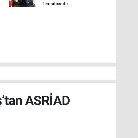
Temsilcisidir
ş’tan ASRİAD