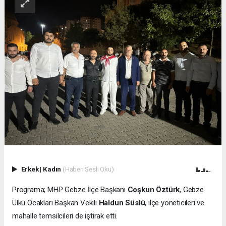
Erkek
|
Kadın
(Haberi Sesli Oku)
Programa; MHP Gebze İlçe Başkanı
Coşkun Öztürk
, Gebze
Ülkü Ocakları Başkan Vekili
Haldun Süslü
, ilçe yöneticileri ve
mahalle temsilcileri de iştirak etti.