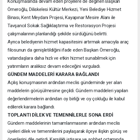
Konuşmasında devam eden projelere de değinen Başkan
Ömeroğlu, Diliskelesi Kültür Merkezi, Yeni Belediye Hizmet
Binası, Kent Meydanı Projesi, Kayapınar Mesire Alanı ile
Tavşancıl Sokak Sağlıklaştırma ve Restorasyon Projesi
çalışmalarının planlandığı şekilde sürdüğünü belirtti.
Ayrıca belediyenin hizmet kapasitesini artırmak amacıyla araç
filosunun da genişletildiğini ifade eden Başkan Ömeroğlu,
vatandaşlara daha hızlı ve etkin hizmet sunabilmek için
yatırımların aralıksız devam edeceğini vurguladı.
GÜNDEM MADDELERİ KARARA BAĞLANDI
Açılış konuşmasının ardından meclis gündeminde yer alan
maddelerin görüşülmesine geçildi. Gündem maddeleri yapılan
değerlendirmelerin ardından oy birliği ve oy çokluğu ile kabul
edilerek karara bağlandı.
TOPLANTI DİLEK VE TEMENNİLERLE SONA ERDİ
Gündem maddelerinin tamamlanmasının ardından meclis
üyeleri dilek ve temennilerini paylaşarak ilçeye ilişkin görüş ve
önerilerini dile getirdi. Karşılıklı istişare ve sohbet ortamında