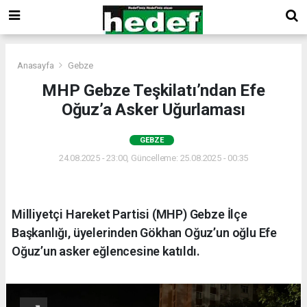
Anasayfa
Gebze
MHP Gebze Teşkilatı’ndan Efe
Oğuz’a Asker Uğurlaması
GEBZE
24.08.2025 - 23:00, Güncelleme: 25.08.2025 - 00:35
Milliyetçi Hareket Partisi (MHP) Gebze İlçe
Başkanlığı, üyelerinden Gökhan Oğuz’un oğlu Efe
Oğuz’un asker eğlencesine katıldı.