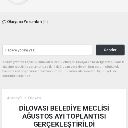
Okuyucu Yorumları
(0)
Gönder
Yorum yazarak Topluluk Kuralları’nı kabul etmiş bulunuyor ve hedefgazetesi.com.tr
sitesine yaptığınız yorumunuzla ilgili doğrudan veya dolaylı tüm sorumluluğu tek
başınıza üstleniyorsunuz. Yazılan tüm yorumlardan site yönetimi hiçbir şekilde
sorumlu tutulamaz.
Anasayfa
Dilovası
DİLOVASI BELEDİYE MECLİSİ
AĞUSTOS AYI TOPLANTISI
GERÇEKLEŞTİRİLDİ