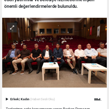
önemli değerlendirmelerde bulunuldu.
Erkek
|
Kadın
(Haberi Sesli Oku)
Toplantının açılış konuşmasını yapan Başkan Ramazan