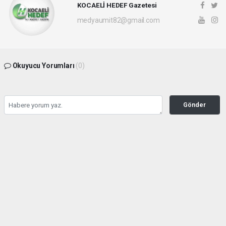
KOCAELİ HEDEF Gazetesi
medyaumit82@gmail.com
Okuyucu Yorumları
(0)
Gönder
Yorum yazarak Topluluk Kuralları’nı kabul etmiş bulunuyor ve hedefgazetesi.com.tr
sitesine yaptığınız yorumunuzla ilgili doğrudan veya dolaylı tüm sorumluluğu tek
başınıza üstleniyorsunuz. Yazılan tüm yorumlardan site yönetimi hiçbir şekilde
sorumlu tutulamaz.
haber paketi
haber scripti
haber yazılımı
Tüm hakları saklı tutulmaktadır.Copyright 2026©