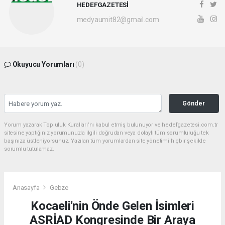
HEDEFGAZETESİ
medyaumit82@gmail.com
Okuyucu Yorumları
(0)
Gönder
Yorum yazarak Topluluk Kuralları’nı kabul etmiş bulunuyor ve hedefgazetesi.com.tr
sitesine yaptığınız yorumunuzla ilgili doğrudan veya dolaylı tüm sorumluluğu tek
başınıza üstleniyorsunuz. Yazılan tüm yorumlardan site yönetimi hiçbir şekilde
sorumlu tutulamaz.
Anasayfa
Gebze
Kocaeli'nin Önde Gelen İsimleri
ASRİAD Kongresinde Bir Araya