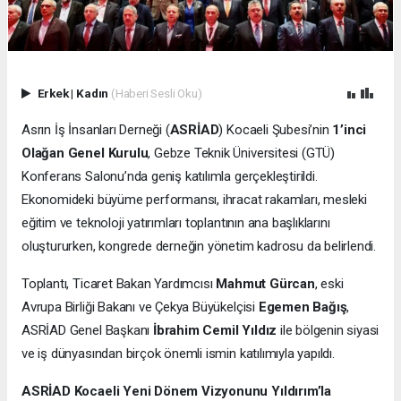
Erkek
|
Kadın
(Haberi Sesli Oku)
Asrın İş İnsanları Derneği (
ASRİAD
) Kocaeli Şubesi’nin
1’inci
Olağan Genel Kurulu
, Gebze Teknik Üniversitesi (GTÜ)
Konferans Salonu’nda geniş katılımla gerçekleştirildi.
Ekonomideki büyüme performansı, ihracat rakamları, mesleki
eğitim ve teknoloji yatırımları toplantının ana başlıklarını
oluştururken, kongrede derneğin yönetim kadrosu da belirlendi.
Toplantı, Ticaret Bakan Yardımcısı
Mahmut Gürcan
, eski
Avrupa Birliği Bakanı ve Çekya Büyükelçisi
Egemen Bağış
,
ASRİAD Genel Başkanı
İbrahim Cemil Yıldız
ile bölgenin siyasi
ve iş dünyasından birçok önemli ismin katılımıyla yapıldı.
ASRİAD Kocaeli Yeni Dönem Vizyonunu Yıldırım’la