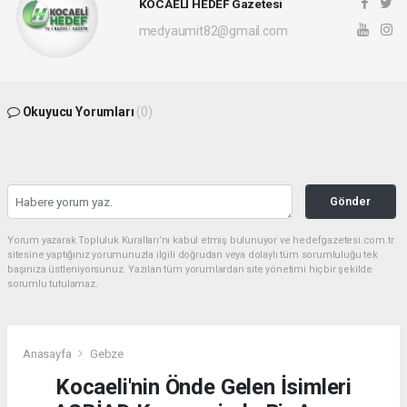
KOCAELİ HEDEF Gazetesi
medyaumit82@gmail.com
Okuyucu Yorumları
(0)
Gönder
Yorum yazarak Topluluk Kuralları’nı kabul etmiş bulunuyor ve hedefgazetesi.com.tr
sitesine yaptığınız yorumunuzla ilgili doğrudan veya dolaylı tüm sorumluluğu tek
başınıza üstleniyorsunuz. Yazılan tüm yorumlardan site yönetimi hiçbir şekilde
sorumlu tutulamaz.
Anasayfa
Gebze
Kocaeli'nin Önde Gelen İsimleri