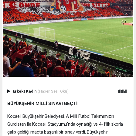
Erkek
|
Kadın
(Haberi Sesli Oku)
BÜYÜKŞEHİR MİLLİ SINAVI GEÇTİ
Kocaeli Büyükşehir Belediyesi, A Milli Futbol Takımımızın
Gürcistan ile Kocaeli Stadyumu’nda oynadığı ve 4-1’lik skorla
galip geldiği maçta başarılı bir sınav verdi. Büyükşehir