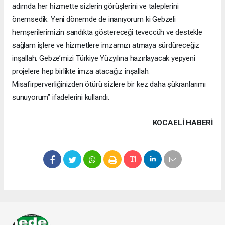
adımda her hizmette sizlerin görüşlerini ve taleplerini
önemsedik. Yeni dönemde de inanıyorum ki Gebzeli
hemşerilerimizin sandıkta göstereceği teveccüh ve destekle
sağlam işlere ve hizmetlere imzamızı atmaya sürdüreceğiz
inşallah. Gebze’mizi Türkiye Yüzyılına hazırlayacak yepyeni
projelere hep birlikte imza atacağız inşallah.
Misafirperverliğinizden ötürü sizlere bir kez daha şükranlarımı
sunuyorum” ifadelerini kullandı.
KOCAELI HABERİ