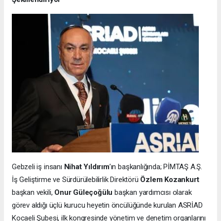
Gebzeli iş insanı
Nihat Yıldırım
’ın başkanlığında; PİMTAŞ A.Ş.
İş Geliştirme ve Sürdürülebilirlik Direktörü
Özlem Kozankurt
başkan vekili,
Onur Güleçoğülu
başkan yardımcısı olarak
görev aldığı üçlü kurucu heyetin öncülüğünde kurulan ASRİAD
Kocaeli Şubesi, ilk kongresinde yönetim ve denetim organlarını