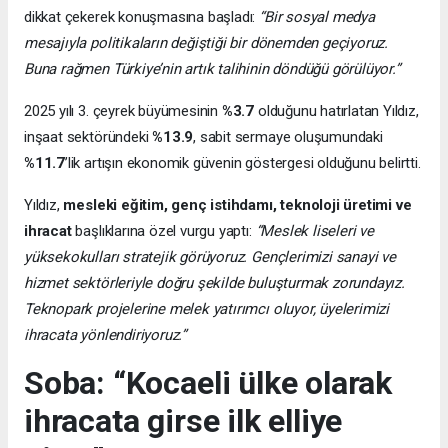
dikkat çekerek konuşmasına başladı:
“Bir sosyal medya
mesajıyla politikaların değiştiği bir dönemden geçiyoruz.
Buna rağmen Türkiye’nin artık talihinin döndüğü görülüyor.”
2025 yılı 3. çeyrek büyümesinin
%3.7
olduğunu hatırlatan Yıldız,
inşaat sektöründeki
%13.9
, sabit sermaye oluşumundaki
%11.7
’lik artışın ekonomik güvenin göstergesi olduğunu belirtti.
Yıldız,
mesleki eğitim, genç istihdamı, teknoloji üretimi ve
ihracat
başlıklarına özel vurgu yaptı:
“Meslek liseleri ve
yüksekokulları stratejik görüyoruz. Gençlerimizi sanayi ve
hizmet sektörleriyle doğru şekilde buluşturmak zorundayız.
Teknopark projelerine melek yatırımcı oluyor, üyelerimizi
ihracata yönlendiriyoruz.”
Soba: “Kocaeli ülke olarak
ihracata girse ilk elliye