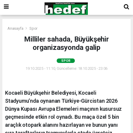
Anasayfa
Spor
Milliler sahada, Büyükşehir
organizasyonda galip
SPOR
19.10.2025 - 11:10, Güncelleme: 18.10.2025 - 23:06
Kocaeli Büyükşehir Belediyesi, Kocaeli
Stadyumu’nda oynanan Türkiye-Gürcistan 2026
Dünya Kupası Avrupa Elemeleri maçının kusursuz
geçmesinde etkin rol oynadı. Bu maça özel 5 bin
araçlık otopark alanını hazırlayan ve bunun yanı
sıra taraftarların tramvaylarla stada ücretsiz