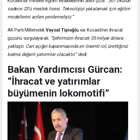
Kocaeli’de mesleki eğitim eksikliklerinin altını çizdi:
“307 okulun
sadece 23’ü meslek lisesi. Teknolojiyi yakalamak için eğitim
modellerini acilen yenilemeliyiz.”
AK Parti Milletvekili
Veysal Tipioğlu
ise Kocaeli’nin ihracat
gücünü vurgulayarak:
“Şehrimizin ihracatı 35 milyar dolara
yaklaştı. Cari açığın kapanmasında en önemli rol, ürettiğiniz
katma değerli yatırımlar olacaktır.” dedi.
Bakan Yardımcısı Gürcan:
“İhracat ve yatırımlar
büyümenin lokomotifi”