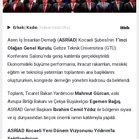
Erkek
|
Kadın
(Haberi Sesli Oku)
Asrın İş İnsanları Derneği (
ASRİAD
) Kocaeli Şubesi’nin
1’inci
Olağan Genel Kurulu
, Gebze Teknik Üniversitesi (GTÜ)
Konferans Salonu’nda geniş katılımla gerçekleştirildi.
Ekonomideki büyüme performansı, ihracat rakamları, mesleki
eğitim ve teknoloji yatırımları toplantının ana başlıklarını
oluştururken, kongrede derneğin yönetim kadrosu da belirlendi.
Toplantı, Ticaret Bakan Yardımcısı
Mahmut Gürcan
, eski
Avrupa Birliği Bakanı ve Çekya Büyükelçisi
Egemen Bağış
,
ASRİAD Genel Başkanı
İbrahim Cemil Yıldız
ile bölgenin siyasi
ve iş dünyasından birçok önemli ismin katılımıyla yapıldı.
ASRİAD Kocaeli Yeni Dönem Vizyonunu Yıldırım’la
Şekillendiriyor