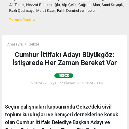
Ali Temel, Nevzat Bahçecioğlu, Alp Çelik, Çağdaş Alan, Sami Soyışık,
Fazlı Çetinsaya, Murat Kaan, Fatih Demirel ve niceleri
Yorumu Yanıtla
Anasayfa
Gebze
Cumhur İttifakı Adayı Büyükgöz:
İstişarede Her Zaman Bereket Var
GEBZE
11.02.2024 - 23:55, Güncelleme: 12.02.2024 - 00:26
Seçim çalışmaları kapsamında Gebze’deki sivil
toplum kuruluşları ve hemşeri derneklerine konuk
olan Cumhur İttifakı Belediye Başkan Adayı ve