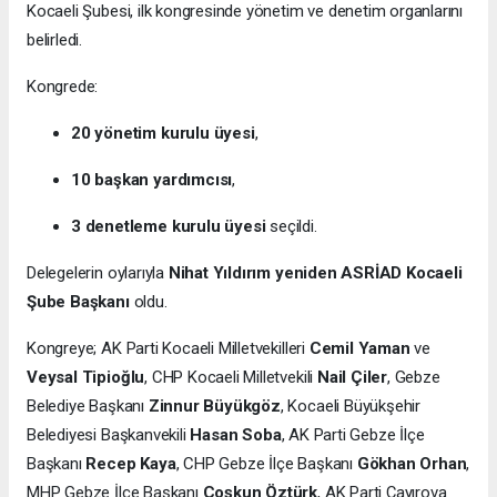
Kocaeli Şubesi, ilk kongresinde yönetim ve denetim organlarını
belirledi.
Kongrede:
20 yönetim kurulu üyesi
,
10 başkan yardımcısı
,
3 denetleme kurulu üyesi
seçildi.
Delegelerin oylarıyla
Nihat Yıldırım yeniden ASRİAD Kocaeli
Şube Başkanı
oldu.
Kongreye; AK Parti Kocaeli Milletvekilleri
Cemil Yaman
ve
Veysal Tipioğlu
, CHP Kocaeli Milletvekili
Nail Çiler
, Gebze
Belediye Başkanı
Zinnur Büyükgöz
, Kocaeli Büyükşehir
Belediyesi Başkanvekili
Hasan Soba
, AK Parti Gebze İlçe
Başkanı
Recep Kaya
, CHP Gebze İlçe Başkanı
Gökhan Orhan
,
MHP Gebze İlçe Başkanı
Coşkun Öztürk
, AK Parti Çayırova