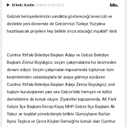
Erkek
|
Kadın
(Haberi Sesli Oku)
Gebzeli hemşerilerimizin sandıkta göstereceği teveccüh ve
destekle yeni dönemde de Gebze’mizi Türkiye Yüzyılına
hazırlayacak projelere hep birlikte imza atacağız inşallah” dedi
Cumhur İttifakı Belediye Başkan Adayı ve Gebze Belediye
Başkanı Zinnur Büyükgöz, seçim çalışmalarına hız kesmeden
devam ediyor. Seçim çalışmaları kapsamında toplumun tüm
kesimlerinden vatandaşlarla bir araya gelmeyi sürdüren
Cumhur İttifakı Belediye Başkan Adayı Zinnur Büyükgöz; sivil
toplum kuruluşlarının yanı sıra Gebze’deki hemşeri ve kültür
derneklerine de konuk oluyor. Ziyaretler kapsamında, AK Parti
Gebze İlçe Başkanı Recep Kaya, MHP Gebze İlçe Başkanı Ali
Yalsız ve teşkilat yöneticileriyle birlikte Gümüşhane Kürtün
İlçesi Taşlıca ve Çevre Köyleri Derneği’ne konuk olan Cumhur