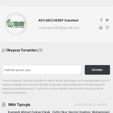
KOCAELİ HEDEF Gazetesi
medyaumit82@gmail.com
Okuyucu Yorumları
(1)
Gönder
Yorum yazarak Topluluk Kuralları’nı kabul etmiş bulunuyor ve hedefgazetesi.com.tr
sitesine yaptığınız yorumunuzla ilgili doğrudan veya dolaylı tüm sorumluluğu tek
başınıza üstleniyorsunuz. Yazılan tüm yorumlardan site yönetimi hiçbir şekilde
sorumlu tutulamaz.
Mtht Tipioglu
(07.07.2026 09:22 - #73074)
Kayserili Ahmet Furkan Erkek , Fethi Okur, Nazmi Ünalmış, Muhammed