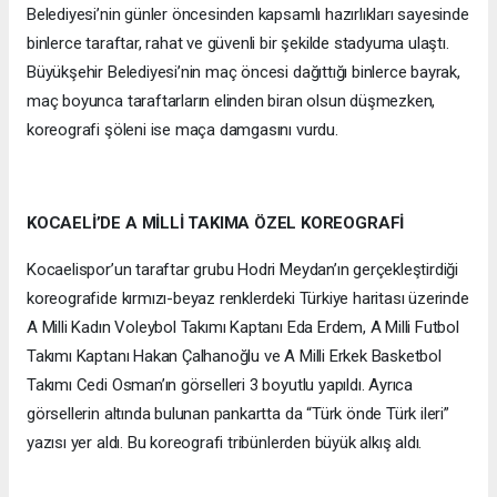
Belediyesi’nin günler öncesinden kapsamlı hazırlıkları sayesinde
binlerce taraftar, rahat ve güvenli bir şekilde stadyuma ulaştı.
Büyükşehir Belediyesi’nin maç öncesi dağıttığı binlerce bayrak,
maç boyunca taraftarların elinden biran olsun düşmezken,
koreografi şöleni ise maça damgasını vurdu.
KOCAELİ’DE A MİLLİ TAKIMA ÖZEL KOREOGRAFİ
Kocaelispor’un taraftar grubu Hodri Meydan’ın gerçekleştirdiği
koreografide kırmızı-beyaz renklerdeki Türkiye haritası üzerinde
A Milli Kadın Voleybol Takımı Kaptanı Eda Erdem, A Milli Futbol
Takımı Kaptanı Hakan Çalhanoğlu ve A Milli Erkek Basketbol
Takımı Cedi Osman’ın görselleri 3 boyutlu yapıldı. Ayrıca
görsellerin altında bulunan pankartta da “Türk önde Türk ileri”
yazısı yer aldı. Bu koreografi tribünlerden büyük alkış aldı.