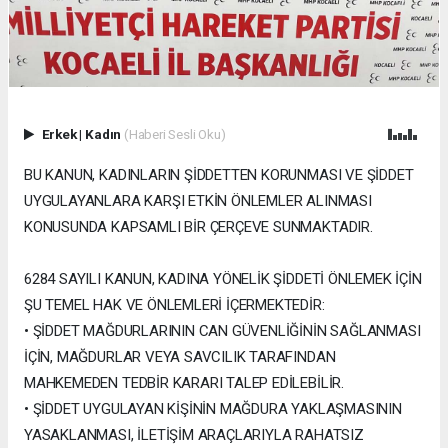
Erkek
|
Kadın
(Haberi Sesli Oku)
BU KANUN, KADINLARIN ŞİDDETTEN KORUNMASI VE ŞİDDET
UYGULAYANLARA KARŞI ETKİN ÖNLEMLER ALINMASI
KONUSUNDA KAPSAMLI BİR ÇERÇEVE SUNMAKTADIR.
6284 SAYILI KANUN, KADINA YÖNELİK ŞİDDETİ ÖNLEMEK İÇİN
ŞU TEMEL HAK VE ÖNLEMLERİ İÇERMEKTEDİR:
• ŞİDDET MAĞDURLARININ CAN GÜVENLİĞİNİN SAĞLANMASI
İÇİN, MAĞDURLAR VEYA SAVCILIK TARAFINDAN
MAHKEMEDEN TEDBİR KARARI TALEP EDİLEBİLİR.
• ŞİDDET UYGULAYAN KİŞİNİN MAĞDURA YAKLAŞMASININ
YASAKLANMASI, İLETİŞİM ARAÇLARIYLA RAHATSIZ