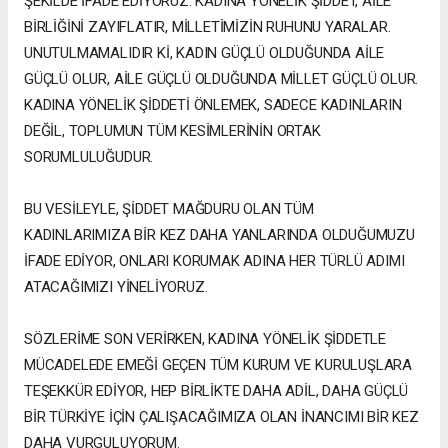
ŞEKİLDE İFADE EDİYORUZ. KADINA YÖNELİK ŞİDDET, AİLE
BİRLİĞİNİ ZAYIFLATIR, MİLLETİMİZİN RUHUNU YARALAR.
UNUTULMAMALIDIR Kİ, KADIN GÜÇLÜ OLDUĞUNDA AİLE
GÜÇLÜ OLUR, AİLE GÜÇLÜ OLDUĞUNDA MİLLET GÜÇLÜ OLUR.
KADINA YÖNELİK ŞİDDETİ ÖNLEMEK, SADECE KADINLARIN
DEĞİL, TOPLUMUN TÜM KESİMLERİNİN ORTAK
SORUMLULUĞUDUR.
BU VESİLEYLE, ŞİDDET MAĞDURU OLAN TÜM
KADINLARIMIZA BİR KEZ DAHA YANLARINDA OLDUĞUMUZU
İFADE EDİYOR, ONLARI KORUMAK ADINA HER TÜRLÜ ADIMI
ATACAĞIMIZI YİNELİYORUZ.
SÖZLERİME SON VERİRKEN, KADINA YÖNELİK ŞİDDETLE
MÜCADELEDE EMEĞİ GEÇEN TÜM KURUM VE KURULUŞLARA
TEŞEKKÜR EDİYOR, HEP BİRLİKTE DAHA ADİL, DAHA GÜÇLÜ
BİR TÜRKİYE İÇİN ÇALIŞACAĞIMIZA OLAN İNANCIMI BİR KEZ
DAHA VURGULUYORUM.