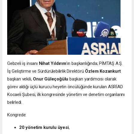
Gebzeli iş insanı
Nihat Yıldırım
’ın başkanlığında; PİMTAŞ A.Ş.
İş Geliştirme ve Sürdürülebilirlik Direktörü
Özlem Kozankurt
başkan vekili,
Onur Güleçoğülu
başkan yardımcısı olarak
görev aldığı üçlü kurucu heyetin öncülüğünde kurulan ASRİAD
Kocaeli Şubesi, ilk kongresinde yönetim ve denetim organlarını
belirledi.
Kongrede:
20 yönetim kurulu üyesi
,