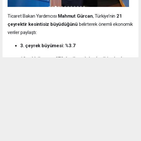
Ticaret Bakan Yardımcısı
Mahmut Gürcan
, Türkiye’nin
21
çeyrektir kesintisiz büyüdüğünü
belirterek önemli ekonomik
veriler paylaştı:
3. çeyrek büyümesi: %3.7
12 aylık ihracat: 270.6 milyar dolar (tarihi rekor)
Milli gelir: 1 trilyon 538 milyar dolar
Gürcan ayrıca e-ticaret hacminin
136 milyar TL’den 3 trilyon
TL’ye
yükseldiğini, bugün
600 bin işletmenin
e-ticarette aktif
olduğunu söyledi.
Kocaeli’nin dış ticaret verilerine de dikkat çeken
Gürcan:
“2024’te ihracat %7.3 artarak 32 milyar dolara ulaştı.
İhracatın ithalatı karşılama oranı 2025’te %87.5’e yükseldi. Bu
tablo Kocaeli’nin üretim gücünü net şekilde ortaya koyuyor.”