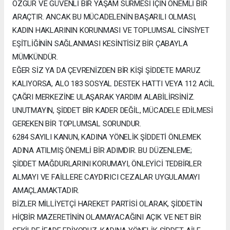
ÖZGÜR VE GÜVENLİ BİR YAŞAM SÜRMESİ İÇİN ÖNEMLİ BİR
ARAÇTIR. ANCAK BU MÜCADELENİN BAŞARILI OLMASI,
KADIN HAKLARININ KORUNMASI VE TOPLUMSAL CİNSİYET
EŞİTLİĞİNİN SAĞLANMASI KESİNTİSİZ BİR ÇABAYLA
MÜMKÜNDÜR.
EĞER SİZ YA DA ÇEVRENİZDEN BİR KİŞİ ŞİDDETE MARUZ
KALIYORSA, ALO 183 SOSYAL DESTEK HATTI VEYA 112 ACİL
ÇAĞRI MERKEZİNE ULAŞARAK YARDIM ALABİLİRSİNİZ.
UNUTMAYIN, ŞİDDET BİR KADER DEĞİL, MÜCADELE EDİLMESİ
GEREKEN BİR TOPLUMSAL SORUNDUR.
6284 SAYILI KANUN, KADINA YÖNELİK ŞİDDETİ ÖNLEMEK
ADINA ATILMIŞ ÖNEMLİ BİR ADIMDIR. BU DÜZENLEME;
ŞİDDET MAĞDURLARINI KORUMAYI, ÖNLEYİCİ TEDBİRLER
ALMAYI VE FAİLLERE CAYDIRICI CEZALAR UYGULAMAYI
AMAÇLAMAKTADIR.
BİZLER MİLLİYETÇİ HAREKET PARTİSİ OLARAK, ŞİDDETİN
HİÇBİR MAZERETİNİN OLAMAYACAĞINI AÇIK VE NET BİR