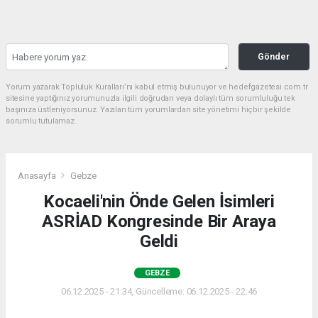
Gönder
Yorum yazarak Topluluk Kuralları’nı kabul etmiş bulunuyor ve hedefgazetesi.com.tr
sitesine yaptığınız yorumunuzla ilgili doğrudan veya dolaylı tüm sorumluluğu tek
başınıza üstleniyorsunuz. Yazılan tüm yorumlardan site yönetimi hiçbir şekilde
sorumlu tutulamaz.
Anasayfa
Gebze
Kocaeli'nin Önde Gelen İsimleri
ASRİAD Kongresinde Bir Araya
Geldi
GEBZE
06.12.2025 - 21:34, Güncelleme: 06.12.2025 - 22:46