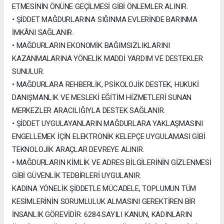
ETMESİNİN ÖNÜNE GEÇİLMESİ GİBİ ÖNLEMLER ALINIR.
• ŞİDDET MAĞDURLARINA SIĞINMA EVLERİNDE BARINMA
İMKÂNI SAĞLANIR.
• MAĞDURLARIN EKONOMİK BAĞIMSIZLIKLARINI
KAZANMALARINA YÖNELİK MADDİ YARDIM VE DESTEKLER
SUNULUR.
• MAĞDURLARA REHBERLİK, PSİKOLOJİK DESTEK, HUKUKİ
DANIŞMANLIK VE MESLEKİ EĞİTİM HİZMETLERİ SUNAN
MERKEZLER ARACILIĞIYLA DESTEK SAĞLANIR.
• ŞİDDET UYGULAYANLARIN MAĞDURLARA YAKLAŞMASINI
ENGELLEMEK İÇİN ELEKTRONİK KELEPÇE UYGULAMASI GİBİ
TEKNOLOJİK ARAÇLAR DEVREYE ALINIR.
• MAĞDURLARIN KİMLİK VE ADRES BİLGİLERİNİN GİZLENMESİ
GİBİ GÜVENLİK TEDBİRLERİ UYGULANIR.
KADINA YÖNELİK ŞİDDETLE MÜCADELE, TOPLUMUN TÜM
KESİMLERİNİN SORUMLULUK ALMASINI GEREKTİREN BİR
İNSANLIK GÖREVİDİR. 6284 SAYILI KANUN, KADINLARIN