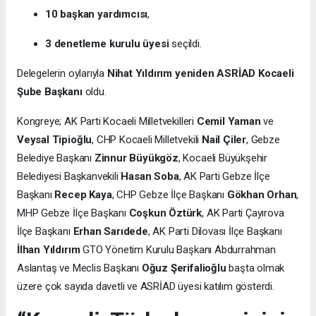
10 başkan yardımcısı
,
3 denetleme kurulu üyesi
seçildi.
Delegelerin oylarıyla
Nihat Yıldırım yeniden ASRİAD Kocaeli
Şube Başkanı
oldu.
Kongreye; AK Parti Kocaeli Milletvekilleri
Cemil Yaman
ve
Veysal Tipioğlu
, CHP Kocaeli Milletvekili
Nail Çiler
, Gebze
Belediye Başkanı
Zinnur Büyükgöz
, Kocaeli Büyükşehir
Belediyesi Başkanvekili
Hasan Soba
, AK Parti Gebze İlçe
Başkanı
Recep Kaya
, CHP Gebze İlçe Başkanı
Gökhan Orhan
,
MHP Gebze İlçe Başkanı
Coşkun Öztürk
, AK Parti Çayırova
İlçe Başkanı
Erhan Sarıdede
, AK Parti Dilovası İlçe Başkanı
İlhan Yıldırım
GTO Yönetim Kurulu Başkanı Abdurrahman
Aslantaş ve Meclis Başkanı
Oğuz Şerifalioğlu
başta olmak
üzere çok sayıda davetli ve ASRİAD üyesi katılım gösterdi.