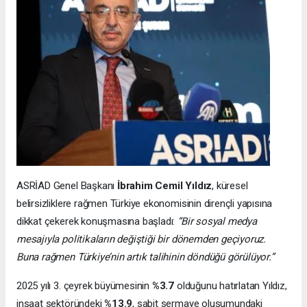
ASRİAD Genel Başkanı
İbrahim Cemil Yıldız
, küresel
belirsizliklere rağmen Türkiye ekonomisinin dirençli yapısına
dikkat çekerek konuşmasına başladı:
“Bir sosyal medya
mesajıyla politikaların değiştiği bir dönemden geçiyoruz.
Buna rağmen Türkiye’nin artık talihinin döndüğü görülüyor.”
2025 yılı 3. çeyrek büyümesinin
%3.7
olduğunu hatırlatan Yıldız,
inşaat sektöründeki
%13.9
, sabit sermaye oluşumundaki