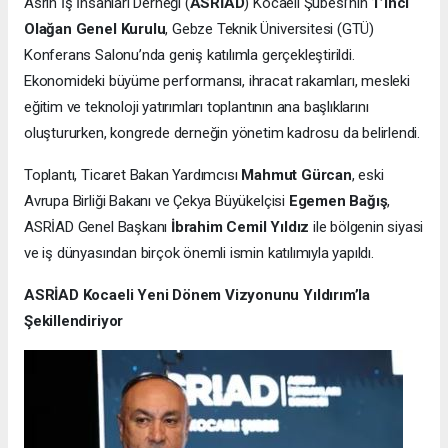
Asrın İş İnsanları Derneği (
ASRİAD
) Kocaeli Şubesi’nin
1’inci
Olağan Genel Kurulu
, Gebze Teknik Üniversitesi (GTÜ)
Konferans Salonu’nda geniş katılımla gerçekleştirildi.
Ekonomideki büyüme performansı, ihracat rakamları, mesleki
eğitim ve teknoloji yatırımları toplantının ana başlıklarını
oluştururken, kongrede derneğin yönetim kadrosu da belirlendi.
Toplantı, Ticaret Bakan Yardımcısı
Mahmut Gürcan
, eski
Avrupa Birliği Bakanı ve Çekya Büyükelçisi
Egemen Bağış
,
ASRİAD Genel Başkanı
İbrahim Cemil Yıldız
ile bölgenin siyasi
ve iş dünyasından birçok önemli ismin katılımıyla yapıldı.
ASRİAD Kocaeli Yeni Dönem Vizyonunu Yıldırım’la
Şekillendiriyor