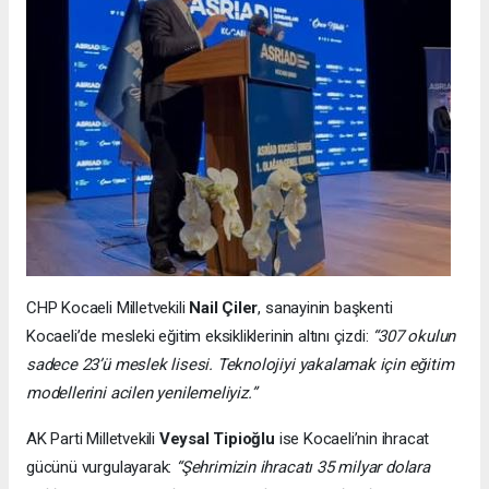
CHP Kocaeli Milletvekili
Nail Çiler
, sanayinin başkenti
Kocaeli’de mesleki eğitim eksikliklerinin altını çizdi:
“307 okulun
sadece 23’ü meslek lisesi. Teknolojiyi yakalamak için eğitim
modellerini acilen yenilemeliyiz.”
AK Parti Milletvekili
Veysal Tipioğlu
ise Kocaeli’nin ihracat
gücünü vurgulayarak:
“Şehrimizin ihracatı 35 milyar dolara