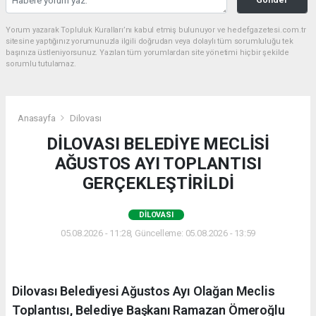
Yorum yazarak Topluluk Kuralları’nı kabul etmiş bulunuyor ve hedefgazetesi.com.tr
sitesine yaptığınız yorumunuzla ilgili doğrudan veya dolaylı tüm sorumluluğu tek
başınıza üstleniyorsunuz. Yazılan tüm yorumlardan site yönetimi hiçbir şekilde
sorumlu tutulamaz.
Anasayfa
Dilovası
DİLOVASI BELEDİYE MECLİSİ
AĞUSTOS AYI TOPLANTISI
GERÇEKLEŞTİRİLDİ
DILOVASI
05.08.2026 - 11:28, Güncelleme: 05.08.2026 - 13:59
Dilovası Belediyesi Ağustos Ayı Olağan Meclis
Toplantısı, Belediye Başkanı Ramazan Ömeroğlu