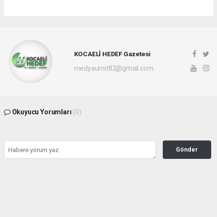
KOCAELİ HEDEF Gazetesi
medyaumit82@gmail.com
Okuyucu Yorumları
(0)
Gönder
Yorum yazarak Topluluk Kuralları’nı kabul etmiş bulunuyor ve hedefgazetesi.com.tr
sitesine yaptığınız yorumunuzla ilgili doğrudan veya dolaylı tüm sorumluluğu tek
başınıza üstleniyorsunuz. Yazılan tüm yorumlardan site yönetimi hiçbir şekilde
sorumlu tutulamaz.