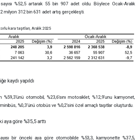
ıt sayısı %52,5 artarak 55 bin 907 adet oldu. Böylece Ocak-Aralık
2 milyon 312 bin 631 adet artış gerçekleşti.
orlu kara taşıtları, Aralık 2025
iğe kaydı yapıldı
arın %59,3'ünü otomobil, %23,6'sını motosiklet, %12,9'unu kamyonet,
 minibüs, %0,3'ünü otobüs ve %0,2'sini özel amaçlı taşıtlar oluşturdu.
ki aya göre %35,5 arttı
t sayısı bir önceki aya göre otomobilde %53,3, kamyonette %37,5,