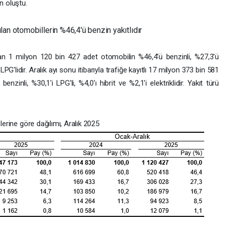
n oluştu.
an otomobillerin %46,4'ü benzin yakıtlıdır
an 1 milyon 120 bin 427 adet otomobilin %46,4'ü benzinli, %27,3'ü
'i LPG'lidir. Aralık ayı sonu itibarıyla trafiğe kayıtlı 17 milyon 373 bin 581
nzinli, %30,1'i LPG'li, %4,0'ı hibrit ve %2,1'i elektriklidir. Yakıt türü
lerine göre dağılımı, Aralık 2025