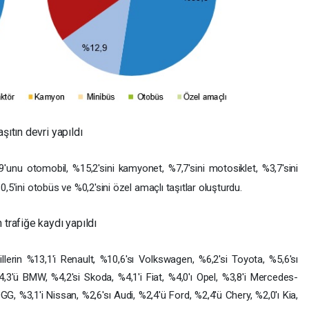
şıtın devri yapıldı
,9'unu otomobil, %15,2'sini kamyonet, %7,7'sini motosiklet, %3,7'sini
%0,5'ini otobüs ve %0,2'sini özel amaçlı taşıtlar oluşturdu.
 trafiğe kaydı yapıldı
llerin %13,1'i Renault, %10,6'sı Volkswagen, %6,2'si Toyota, %5,6'sı
4,3'ü BMW, %4,2'si Skoda, %4,1'i Fiat, %4,0'ı Opel, %3,8'i Mercedes-
GG, %3,1'i Nissan, %2,6'sı Audi, %2,4'ü Ford, %2,4'ü Chery, %2,0'ı Kia,