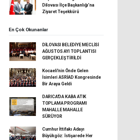
Dilovası İlçe Başkanlığı’na
Ziyaret Teşekkürü
En Çok Okunanlar
DİLOVASI BELEDİYE MECLİSİ
AĞUSTOS AYI TOPLANTISI
GERÇEKLEŞTİRİLDİ
Kocaeli'nin Önde Gelen
İsimleri ASRİAD Kongresinde
Bir Araya Geldi
DARICA'DA KABA ATIK
TOPLAMA PROGRAMI
MAHALLE MAHALLE
SÜRÜYOR
Cumhur İttifakı Adayı
Büyükgöz: İstişarede Her