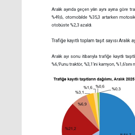
Aralık ayında geçen yılın aynı ayına göre tr
%49,6, otomobilde %35,3 artarken motosik
otobüste %2,3 azaldı.
Trafiğe kayıtlı toplam taşıt sayısı Aralık 
Aralık ayı sonu itibarıyla trafiğe kayıtlı taş
%6,9'unu traktör, %3,1'ini kamyon, %1,6'sını 