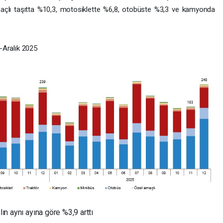
açlı taşıtta %10,3, motosiklette %6,8, otobüste %3,3 ve kamyonda
3-Aralık 2025
lın aynı ayına göre %3,9 arttı