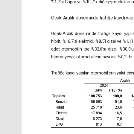
%1,7'si Cupra ve %10,7'si diğer
markalarda
(2)
Ocak-Aralık döneminde trafiğe kaydı yapıl
Ocak-Aralık döneminde trafiğe kaydı yapıl
hibrit, %16,7'si elektrikli, %8,5'i dizel ve %1,1
adet otomobilin ise %32,6'sı dizel, %30,9'u be
bilinmeyen
otomobillerin payı ise %0,2'dir.
(3)
Trafiğe kaydı yapılan otomobillerin yakıt cins