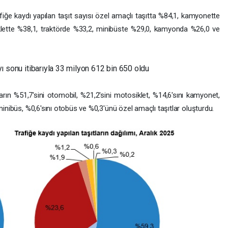
afiğe kaydı yapılan taşıt sayısı özel amaçlı taşıtta %84,1, kamyonette
lette %38,1, traktörde %33,2, minibüste %29,0, kamyonda %26,0 ve
ayı sonu itibarıyla 33 milyon 612 bin 650 oldu
ıtların %51,7'sini otomobil, %21,2'sini motosiklet, %14,6'sını kamyonet,
minibüs, %0,6'sını otobüs ve %0,3'ünü özel amaçlı taşıtlar oluşturdu.