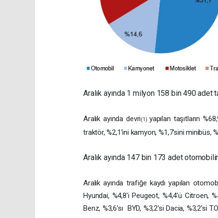
Aralık ayında 1 milyon 158 bin 490 adet ta
Aralık ayında devri
yapılan taşıtların %68
(1)
traktör, %2,1'ini kamyon, %1,7'sini minibüs, 
Aralık ayında 147 bin 173 adet otomobilin
Aralık ayında trafiğe kaydı yapılan otomobi
Hyundai, %4,8'i Peugeot, %4,4'ü Citroen, %
Benz, %3,6'sı BYD, %3,2'si Dacia, %3,2'si TO