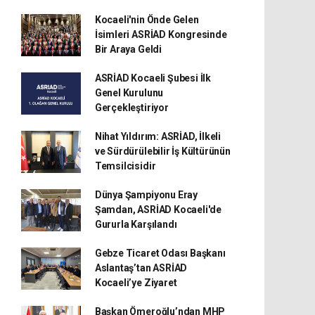
Kocaeli'nin Önde Gelen
İsimleri ASRİAD Kongresinde
Bir Araya Geldi
ASRİAD Kocaeli Şubesi İlk
Genel Kurulunu
Gerçekleştiriyor
Nihat Yıldırım: ASRİAD, İlkeli
ve Sürdürülebilir İş Kültürünün
Temsilcisidir
Dünya Şampiyonu Eray
Şamdan, ASRİAD Kocaeli'de
Gururla Karşılandı
Gebze Ticaret Odası Başkanı
Aslantaş’tan ASRİAD
Kocaeli’ye Ziyaret
Başkan Ömeroğlu’ndan MHP