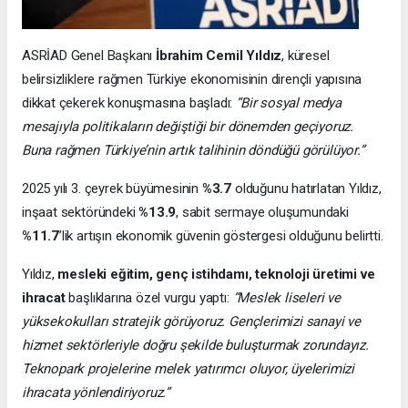
ASRİAD Genel Başkanı
İbrahim Cemil Yıldız
, küresel
belirsizliklere rağmen Türkiye ekonomisinin dirençli yapısına
dikkat çekerek konuşmasına başladı:
“Bir sosyal medya
mesajıyla politikaların değiştiği bir dönemden geçiyoruz.
Buna rağmen Türkiye’nin artık talihinin döndüğü görülüyor.”
2025 yılı 3. çeyrek büyümesinin
%3.7
olduğunu hatırlatan Yıldız,
inşaat sektöründeki
%13.9
, sabit sermaye oluşumundaki
%11.7
’lik artışın ekonomik güvenin göstergesi olduğunu belirtti.
Yıldız,
mesleki eğitim, genç istihdamı, teknoloji üretimi ve
ihracat
başlıklarına özel vurgu yaptı:
“Meslek liseleri ve
yüksekokulları stratejik görüyoruz. Gençlerimizi sanayi ve
hizmet sektörleriyle doğru şekilde buluşturmak zorundayız.
Teknopark projelerine melek yatırımcı oluyor, üyelerimizi
ihracata yönlendiriyoruz.”