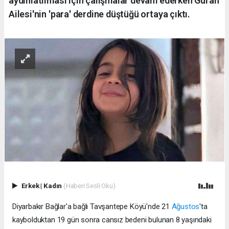
aydınlatılması için çalışmalar devam ederken Güran
Ailesi'nin 'para' derdine düştüğü ortaya çıktı.
Erkek
|
Kadın
(Haberi Sesli Oku)
Diyarbakır Bağlar'a bağlı Tavşantepe Köyü'nde 21
Ağustos
'ta
kaybolduktan 19 gün sonra cansız bedeni bulunan 8 yaşındaki