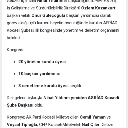
Gebzeli iş insanı
Nihat Yıldırım
’ın başkanlığında; PİMTAŞ A.Ş.
İş Geliştirme ve Sürdürülebilirlik Direktörü
Özlem Kozankurt
başkan vekili,
Onur Güleçoğülu
başkan yardımcısı olarak
görev aldığı üçlü kurucu heyetin öncülüğünde kurulan ASRİAD
Kocaeli Şubesi, ilk kongresinde yönetim ve denetim organlarını
belirledi.
Kongrede:
20 yönetim kurulu üyesi
,
10 başkan yardımcısı
,
3 denetleme kurulu üyesi
seçildi.
Delegelerin oylarıyla
Nihat Yıldırım yeniden ASRİAD Kocaeli
Şube Başkanı
oldu.
Kongreye; AK Parti Kocaeli Milletvekilleri
Cemil Yaman
ve
Veysal Tipioğlu
, CHP Kocaeli Milletvekili
Nail Çiler
, Gebze