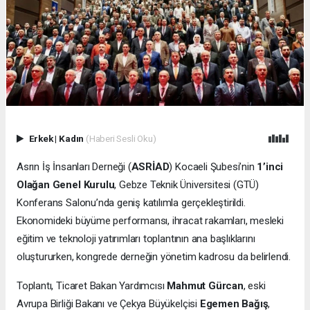
Erkek
|
Kadın
(Haberi Sesli Oku)
Asrın İş İnsanları Derneği (
ASRİAD
) Kocaeli Şubesi’nin
1’inci
Olağan Genel Kurulu
, Gebze Teknik Üniversitesi (GTÜ)
Konferans Salonu’nda geniş katılımla gerçekleştirildi.
Ekonomideki büyüme performansı, ihracat rakamları, mesleki
eğitim ve teknoloji yatırımları toplantının ana başlıklarını
oluştururken, kongrede derneğin yönetim kadrosu da belirlendi.
Toplantı, Ticaret Bakan Yardımcısı
Mahmut Gürcan
, eski
Avrupa Birliği Bakanı ve Çekya Büyükelçisi
Egemen Bağış
,