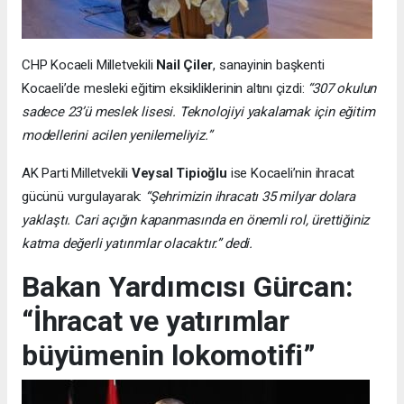
CHP Kocaeli Milletvekili
Nail Çiler
, sanayinin başkenti
Kocaeli’de mesleki eğitim eksikliklerinin altını çizdi:
“307 okulun
sadece 23’ü meslek lisesi. Teknolojiyi yakalamak için eğitim
modellerini acilen yenilemeliyiz.”
AK Parti Milletvekili
Veysal Tipioğlu
ise Kocaeli’nin ihracat
gücünü vurgulayarak:
“Şehrimizin ihracatı 35 milyar dolara
yaklaştı. Cari açığın kapanmasında en önemli rol, ürettiğiniz
katma değerli yatırımlar olacaktır.” dedi.
Bakan Yardımcısı Gürcan:
“İhracat ve yatırımlar
büyümenin lokomotifi”