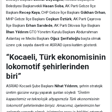
Belediyesi Başkanvekili
Hasan Soba
, AK Parti Gebze İlçe
Başkanı
Recep Kaya
, CHP Gebze İlçe Başkanı
Gökhan Orhan
,
MHP Gebze İlçe Başkanı
Coşkun Öztürk
, AK Parti Çayırova
İlçe Başkanı
Erhan Sarıdede
, AK Parti Dilovası İlçe Başkanı
İlhan Yıldırım
GTO Yönetim Kurulu Başkanı Abdurrahman
Aslantaş ve Meclis Başkanı
Oğuz Şerifalioğlu
başta olmak
üzere çok sayıda davetli ve ASRİAD üyesi katılım gösterdi.
“Kocaeli, Türk ekonomisinin
lokomotif şehirlerinden
biri”
ASRİAD Kocaeli Şube Başkanı
Nihat Yıldırım
, şehrin stratejik
üretim gücüne vurgu yaparak şunları söyledi:
“Üretim
kapasitemiz ve teknolojik altyapımızla Türk ekonomisinin
lokomotif şehirlerinden biriyiz. Amacımız, üyelerimizin her