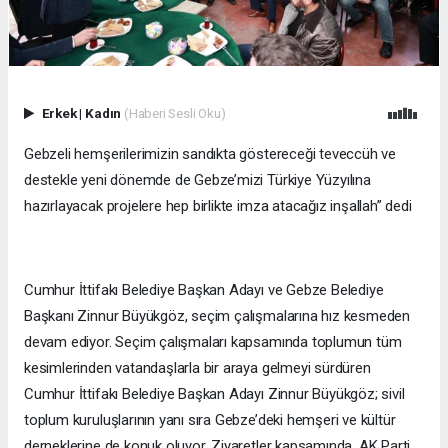
Erkek
|
Kadın
(Haberi Sesli Oku)
Gebzeli hemşerilerimizin sandıkta göstereceği teveccüh ve
destekle yeni dönemde de Gebze’mizi Türkiye Yüzyılına
hazırlayacak projelere hep birlikte imza atacağız inşallah” dedi
Cumhur İttifakı Belediye Başkan Adayı ve Gebze Belediye
Başkanı Zinnur Büyükgöz, seçim çalışmalarına hız kesmeden
devam ediyor. Seçim çalışmaları kapsamında toplumun tüm
kesimlerinden vatandaşlarla bir araya gelmeyi sürdüren
Cumhur İttifakı Belediye Başkan Adayı Zinnur Büyükgöz; sivil
toplum kuruluşlarının yanı sıra Gebze’deki hemşeri ve kültür
derneklerine de konuk oluyor. Ziyaretler kapsamında, AK Parti