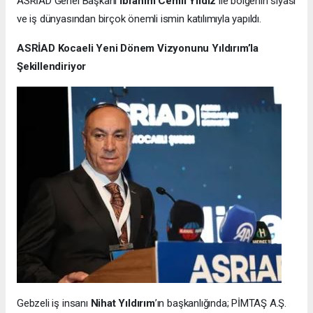
ASRİAD Genel Başkanı
İbrahim Cemil Yıldız
ile bölgenin siyasi
ve iş dünyasından birçok önemli ismin katılımıyla yapıldı.
ASRİAD Kocaeli Yeni Dönem Vizyonunu Yıldırım’la
Şekillendiriyor
Gebzeli iş insanı
Nihat Yıldırım
’ın başkanlığında; PİMTAŞ A.Ş.