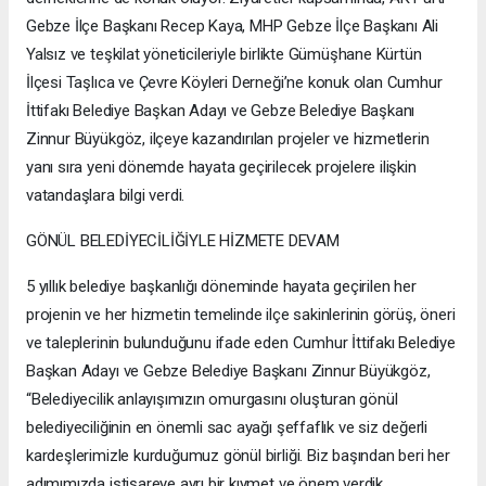
Gebze İlçe Başkanı Recep Kaya, MHP Gebze İlçe Başkanı Ali
Yalsız ve teşkilat yöneticileriyle birlikte Gümüşhane Kürtün
İlçesi Taşlıca ve Çevre Köyleri Derneği’ne konuk olan Cumhur
İttifakı Belediye Başkan Adayı ve Gebze Belediye Başkanı
Zinnur Büyükgöz, ilçeye kazandırılan projeler ve hizmetlerin
yanı sıra yeni dönemde hayata geçirilecek projelere ilişkin
vatandaşlara bilgi verdi.
GÖNÜL BELEDİYECİLİĞİYLE HİZMETE DEVAM
5 yıllık belediye başkanlığı döneminde hayata geçirilen her
projenin ve her hizmetin temelinde ilçe sakinlerinin görüş, öneri
ve taleplerinin bulunduğunu ifade eden Cumhur İttifakı Belediye
Başkan Adayı ve Gebze Belediye Başkanı Zinnur Büyükgöz,
“Belediyecilik anlayışımızın omurgasını oluşturan gönül
belediyeciliğinin en önemli sac ayağı şeffaflık ve siz değerli
kardeşlerimizle kurduğumuz gönül birliği. Biz başından beri her
adımımızda istişareye ayrı bir kıymet ve önem verdik.