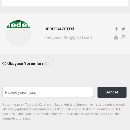
HEDEFGAZETESİ
medyaumit82@gmail.com
Okuyucu Yorumları
(0)
Gönder
Yorum yazarak Topluluk Kuralları’nı kabul etmiş bulunuyor ve hedefgazetesi.com.tr
sitesine yaptığınız yorumunuzla ilgili doğrudan veya dolaylı tüm sorumluluğu tek
başınıza üstleniyorsunuz. Yazılan tüm yorumlardan site yönetimi hiçbir şekilde
sorumlu tutulamaz.