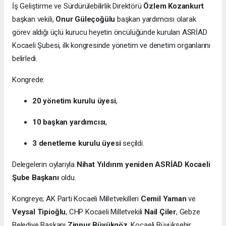
İş Geliştirme ve Sürdürülebilirlik Direktörü
Özlem Kozankurt
başkan vekili,
Onur Güleçoğülu
başkan yardımcısı olarak
görev aldığı üçlü kurucu heyetin öncülüğünde kurulan ASRİAD
Kocaeli Şubesi, ilk kongresinde yönetim ve denetim organlarını
belirledi.
Kongrede:
20 yönetim kurulu üyesi
,
10 başkan yardımcısı
,
3 denetleme kurulu üyesi
seçildi.
Delegelerin oylarıyla
Nihat Yıldırım yeniden ASRİAD Kocaeli
Şube Başkanı
oldu.
Kongreye; AK Parti Kocaeli Milletvekilleri
Cemil Yaman
ve
Veysal Tipioğlu
, CHP Kocaeli Milletvekili
Nail Çiler
, Gebze
Belediye Başkanı
Zinnur Büyükgöz
, Kocaeli Büyükşehir