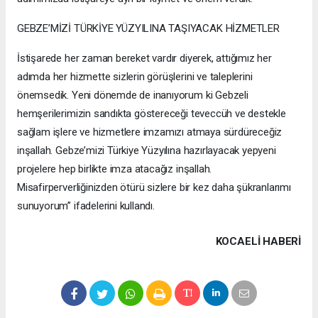
GEBZE’MİZİ TÜRKİYE YÜZYILINA TAŞIYACAK HİZMETLER
İstişarede her zaman bereket vardır diyerek, attığımız her
adımda her hizmette sizlerin görüşlerini ve taleplerini
önemsedik. Yeni dönemde de inanıyorum ki Gebzeli
hemşerilerimizin sandıkta göstereceği teveccüh ve destekle
sağlam işlere ve hizmetlere imzamızı atmaya sürdüreceğiz
inşallah. Gebze’mizi Türkiye Yüzyılına hazırlayacak yepyeni
projelere hep birlikte imza atacağız inşallah.
Misafirperverliğinizden ötürü sizlere bir kez daha şükranlarımı
sunuyorum” ifadelerini kullandı.
KOCAELI HABERİ