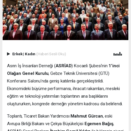
Erkek
|
Kadın
(Haberi Sesli Oku)
Asrın İş İnsanları Derneği (
ASRİAD
) Kocaeli Şubesi’nin
1’inci
Olağan Genel Kurulu
, Gebze Teknik Üniversitesi (GTÜ)
Konferans Salonu’nda geniş katılımla gerçekleştirildi.
Ekonomideki büyüme performansı, ihracat rakamları, mesleki
eğitim ve teknoloji yatırımları toplantının ana başlıklarını
oluştururken, kongrede derneğin yönetim kadrosu da belirlendi.
Toplantı, Ticaret Bakan Yardımcısı
Mahmut Gürcan
, eski
Avrupa Birliği Bakanı ve Çekya Büyükelçisi
Egemen Bağış
,