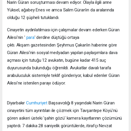
Narin Güran soruşturması devam ediyor. Olayla ilgili anne
Yüksel, ağabey Enes ve amca Salim Güran'ın da aralarında
olduğu 12 şüpheli tutuklandı.
Cinayetin aydınlatılması için çalışmalar devam ederken Güran
Ailesi'nin '
para
' derdine düştüğü ortaya
çıktı. Akşam gazetesinden Şeyhmus Çakan'ın haberine göre
Güran Ailesi'nin sosyal medyadan yapılan paylaşımlara dava
açması için tutuğu 12 avukatın, bugüne kadar 415 suç
duyurusunda bulunduğu öğrenildi. Avukatlar davalı tarafa
arabuluculuk sistemiyle teklif gönderiyor, kabul edenler Güran
Ailesi'ne istenilen parayı ödüyor.
Diyarbakır
Cumhuriyet
Başsavcılığı 8 yaşındaki Narin Güran
cinayetini tüm ayrıntıları ile çözmek için Tavşantepe Köyü'nü
gören askeri üsteki 'şahin gözü' kamera kayıtlarının çözümünü
yaptırdı. 7 dakika 28 saniyelik görüntülerde, itirafçı Nevzat