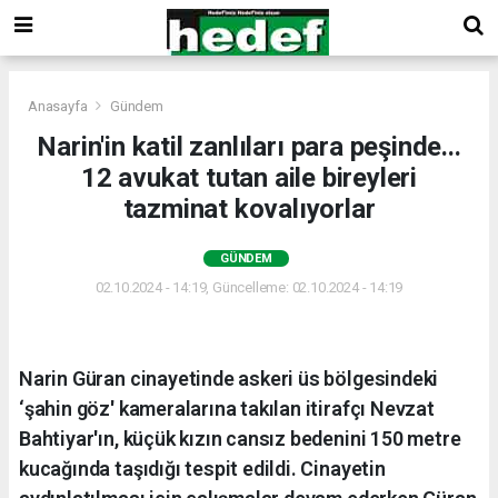
Anasayfa
Gündem
Narin'in katil zanlıları para peşinde...
12 avukat tutan aile bireyleri
tazminat kovalıyorlar
GÜNDEM
02.10.2024 - 14:19, Güncelleme: 02.10.2024 - 14:19
Narin Güran cinayetinde askeri üs bölgesindeki
‘şahin göz' kameralarına takılan itirafçı Nevzat
Bahtiyar'ın, küçük kızın cansız bedenini 150 metre
kucağında taşıdığı tespit edildi. Cinayetin