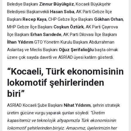
Belediye Başkanı
Zinnur Büyükgöz
, Kocaeli Büyükşehir
Belediyesi Başkanvekili
Hasan Soba
, AK Parti Gebze İlçe
Başkanı
Recep Kaya
, CHP Gebze İlçe Başkanı
Gökhan Orhan
,
MHP Gebze İlçe Başkanı
Coşkun Öztürk
, AK Parti Çayırova
İlçe Başkanı
Erhan Sarıdede
, AK Parti Dilovası İlçe Başkanı
İlhan Yıldırım
GTO Yönetim Kurulu Başkanı Abdurrahman
Aslantaş ve Meclis Başkanı
Oğuz Şerifalioğlu
başta olmak
üzere çok sayıda davetli ve ASRİAD üyesi katılım gösterdi.
“Kocaeli, Türk ekonomisinin
lokomotif şehirlerinden
biri”
ASRİAD Kocaeli Şube Başkanı
Nihat Yıldırım
, şehrin stratejik
üretim gücüne vurgu yaparak şunları söyledi:
“Üretim
kapasitemiz ve teknolojik altyapımızla Türk ekonomisinin
lokomotif şehirlerinden biriyiz. Amacımız, üyelerimizin her