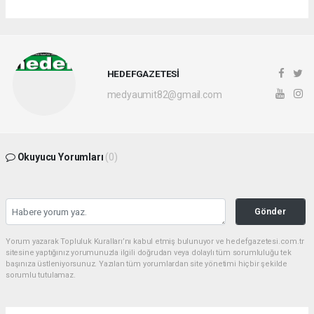
HEDEFGAZETESİ
medyaumit82@gmail.com
Okuyucu Yorumları
(0)
Gönder
Yorum yazarak Topluluk Kuralları’nı kabul etmiş bulunuyor ve hedefgazetesi.com.tr
sitesine yaptığınız yorumunuzla ilgili doğrudan veya dolaylı tüm sorumluluğu tek
başınıza üstleniyorsunuz. Yazılan tüm yorumlardan site yönetimi hiçbir şekilde
sorumlu tutulamaz.