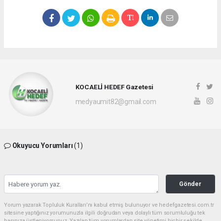
KOCAELİ HEDEF Gazetesi
medyaumit82@gmail.com
Okuyucu Yorumları
(1)
Gönder
Yorum yazarak Topluluk Kuralları’nı kabul etmiş bulunuyor ve hedefgazetesi.com.tr
sitesine yaptığınız yorumunuzla ilgili doğrudan veya dolaylı tüm sorumluluğu tek
başınıza üstleniyorsunuz. Yazılan tüm yorumlardan site yönetimi hiçbir şekilde