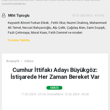
sorumlu tutulamaz.
Mtht Tipioglu
(07.07.2026 09:22 - #73074)
Kayserili Ahmet Furkan Erkek , Fethi Okur, Nazmi Ünalmış, Muhammed
Ali Temel, Nevzat Bahçecioğlu, Alp Çelik, Çağdaş Alan, Sami Soyışık,
Fazlı Çetinsaya, Murat Kaan, Fatih Demirel ve niceleri
Yorumu Yanıtla
Anasayfa
Gebze
Cumhur İttifakı Adayı Büyükgöz:
İstişarede Her Zaman Bereket Var
GEBZE
11.02.2024 - 23:55, Güncelleme: 12.02.2024 - 00:26