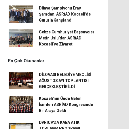
Dünya Şampiyonu Eray
Şamdan, ASRİAD Kocaeli'de
Gururla Karşılandı
Gebze Cumhuriyet Başsavcısı
Metin Uslu’dan ASRİAD
Kocaeli’ye Ziyaret
En Çok Okunanlar
DİLOVASI BELEDİYE MECLİSİ
AĞUSTOS AYI TOPLANTISI
GERÇEKLEŞTİRİLDİ
Kocaeli'nin Önde Gelen
İsimleri ASRİAD Kongresinde
Bir Araya Geldi
DARICA'DA KABA ATIK
TOPLAMA PROGRAMI