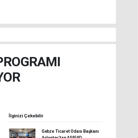
 PROGRAMI
YOR
İlginizi Çekebilir
Gebze Ticaret Odası Başkanı
Aslantaş’tan ASRİAD