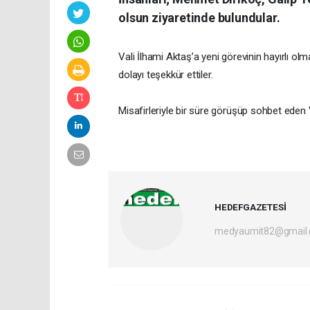
olsun ziyaretinde bulundular.
Vali İlhami Aktaş’a yeni görevinin hayırlı o
dolayı teşekkür ettiler.
Misafirleriyle bir süre görüşüp sohbet eden V
HEDEFGAZETESİ
medyaumit82@gmail