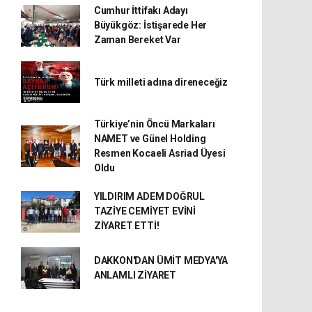
Cumhur İttifakı Adayı
Büyükgöz: İstişarede Her
Zaman Bereket Var
Türk milleti adına direneceğiz
Türkiye’nin Öncü Markaları
NAMET ve Günel Holding
Resmen Kocaeli Asriad Üyesi
Oldu
YILDIRIM ADEM DOĞRUL
TAZİYE CEMİYET EVİNİ
ZİYARET ETTİ!
DAKKON'DAN ÜMİT MEDYA'YA
ANLAMLI ZİYARET