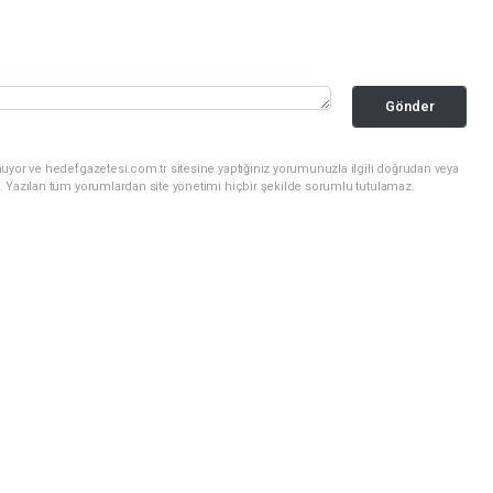
Gönder
uyor ve hedefgazetesi.com.tr sitesine yaptığınız yorumunuzla ilgili doğrudan veya
. Yazılan tüm yorumlardan site yönetimi hiçbir şekilde sorumlu tutulamaz.