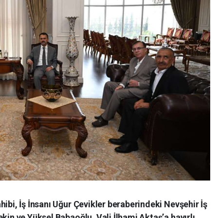
ibi, İş İnsanı Uğur Çevikler beraberindeki Nevşehir İş
kin ve Yüksel Babaoğlu, Vali İlhami Aktaş’a hayırlı