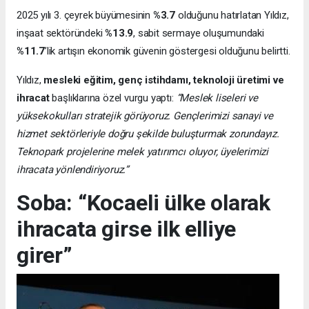
2025 yılı 3. çeyrek büyümesinin
%3.7
olduğunu hatırlatan Yıldız,
inşaat sektöründeki
%13.9
, sabit sermaye oluşumundaki
%11.7
’lik artışın ekonomik güvenin göstergesi olduğunu belirtti.
Yıldız,
mesleki eğitim, genç istihdamı, teknoloji üretimi ve
ihracat
başlıklarına özel vurgu yaptı:
“Meslek liseleri ve
yüksekokulları stratejik görüyoruz. Gençlerimizi sanayi ve
hizmet sektörleriyle doğru şekilde buluşturmak zorundayız.
Teknopark projelerine melek yatırımcı oluyor, üyelerimizi
ihracata yönlendiriyoruz.”
Soba: “Kocaeli ülke olarak
ihracata girse ilk elliye
girer”