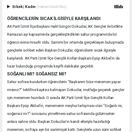
Erkek
|
Kadın
(Haberi Sesli Oku)
ÖĞRENCİLERİN SICAK İLGİSİYLE KARŞILANDI
AK Parti İzmit İlçe Başkanı Halil Güngör Dokuzlar, AK Gençler ile birlikte
Ramazan ayı kapsamında gerçekleştirdikleri sahur programında bir
öğrenci evine misafir oldu. Samimi bir ortamda gerçekleşen buluşmada
gençlerle sohbet eden Başkan Dokuzlar, öğrencilerin sıcak ilgisiyle
karşılandı. AK Parti İzmit İlçe Gençlik Kolları Başkanı Eyüp Akbal’ın da
hazır bulunduğu programda keyifli dakikalar geçirildi.
SOĞANLI MI? SOĞANSIZ MI?
Sahur sofrası kurulurken öğrencilerin “Başkanım bize menemen yapar
mısınız?” teklifine kayıtsız kalmayan Dokuzlar, mutfağa geçerek gençler
için menemen hazırladı. O sırada AK Parti İzmit İlçe Gençlik Kolları
Başkanı Eyüp Akbal’ın, menemenin meşhur tartışması olan “Soğanlı mı,
soğansız mı?” sorusunu yöneltmesi sahur sofrasında gülümseten
anlara sahne oldu. Başkan Dokuzlar’ın kendi elleriyle hazırladığı
menemen, sofraya ayrı bir samimiyet kattı. Gençlerle uzun süre sohbet