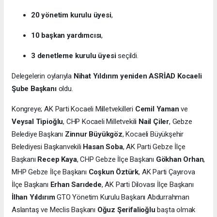
20 yönetim kurulu üyesi
,
10 başkan yardımcısı
,
3 denetleme kurulu üyesi
seçildi.
Delegelerin oylarıyla
Nihat Yıldırım yeniden ASRİAD Kocaeli
Şube Başkanı
oldu.
Kongreye; AK Parti Kocaeli Milletvekilleri
Cemil Yaman
ve
Veysal Tipioğlu
, CHP Kocaeli Milletvekili
Nail Çiler
, Gebze
Belediye Başkanı
Zinnur Büyükgöz
, Kocaeli Büyükşehir
Belediyesi Başkanvekili
Hasan Soba
, AK Parti Gebze İlçe
Başkanı
Recep Kaya
, CHP Gebze İlçe Başkanı
Gökhan Orhan
,
MHP Gebze İlçe Başkanı
Coşkun Öztürk
, AK Parti Çayırova
İlçe Başkanı
Erhan Sarıdede
, AK Parti Dilovası İlçe Başkanı
İlhan Yıldırım
GTO Yönetim Kurulu Başkanı Abdurrahman
Aslantaş ve Meclis Başkanı
Oğuz Şerifalioğlu
başta olmak