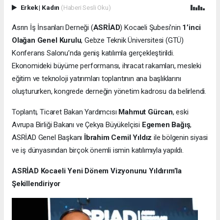
Erkek
|
Kadın
(Haberi Sesli Oku)
Asrın İş İnsanları Derneği (
ASRİAD
) Kocaeli Şubesi’nin
1’inci
Olağan Genel Kurulu
, Gebze Teknik Üniversitesi (GTÜ)
Konferans Salonu’nda geniş katılımla gerçekleştirildi.
Ekonomideki büyüme performansı, ihracat rakamları, mesleki
eğitim ve teknoloji yatırımları toplantının ana başlıklarını
oluştururken, kongrede derneğin yönetim kadrosu da belirlendi.
Toplantı, Ticaret Bakan Yardımcısı
Mahmut Gürcan
, eski
Avrupa Birliği Bakanı ve Çekya Büyükelçisi
Egemen Bağış
,
ASRİAD Genel Başkanı
İbrahim Cemil Yıldız
ile bölgenin siyasi
ve iş dünyasından birçok önemli ismin katılımıyla yapıldı.
ASRİAD Kocaeli Yeni Dönem Vizyonunu Yıldırım’la
Şekillendiriyor