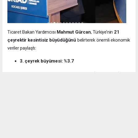
Ticaret Bakan Yardımcısı
Mahmut Gürcan
, Türkiye’nin
21
çeyrektir kesintisiz büyüdüğünü
belirterek önemli ekonomik
veriler paylaştı:
3. çeyrek büyümesi: %3.7
12 aylık ihracat: 270.6 milyar dolar (tarihi rekor)
Milli gelir: 1 trilyon 538 milyar dolar
Gürcan ayrıca e-ticaret hacminin
136 milyar TL’den 3 trilyon
TL’ye
yükseldiğini, bugün
600 bin işletmenin
e-ticarette aktif
olduğunu söyledi.
Kocaeli’nin dış ticaret verilerine de dikkat çeken
Gürcan:
“2024’te ihracat %7.3 artarak 32 milyar dolara ulaştı.