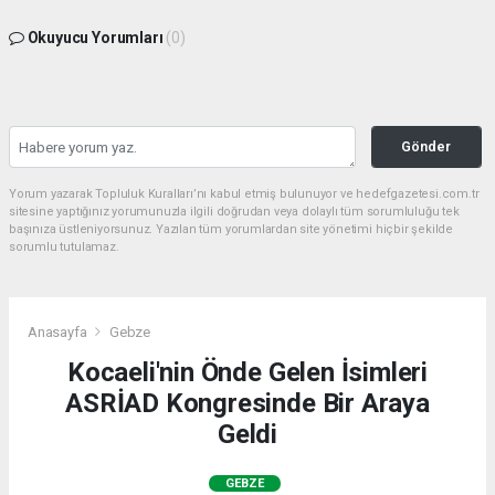
Okuyucu Yorumları
(0)
Gönder
Yorum yazarak Topluluk Kuralları’nı kabul etmiş bulunuyor ve hedefgazetesi.com.tr
sitesine yaptığınız yorumunuzla ilgili doğrudan veya dolaylı tüm sorumluluğu tek
başınıza üstleniyorsunuz. Yazılan tüm yorumlardan site yönetimi hiçbir şekilde
sorumlu tutulamaz.
Anasayfa
Gebze
Kocaeli'nin Önde Gelen İsimleri
ASRİAD Kongresinde Bir Araya
Geldi
GEBZE