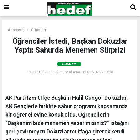
Anasayfa
Gündem
Öğrenciler İstedi, Başkan Dokuzlar
Yaptı: Sahurda Menemen Sürprizi
GÜNDEM
12.03.2026 - 11:15, Güncelleme: 12.03.2026 - 13:38
AK Parti İzmit İlçe Başkanı Halil Güngör Dokuzlar,
AK Gençlerle birlikte sahur programı kapsamında
bir öğrenci evine konuk oldu. Öğrencilerin
“Başkanım bize menemen yapar mısınız?” isteğini
geri çevirmeyen Dokuzlar mutfağa girerek kendi
elleriyle menemen hazırladı; samimi sahur