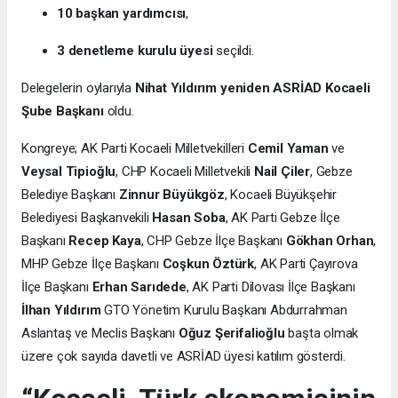
10 başkan yardımcısı
,
3 denetleme kurulu üyesi
seçildi.
Delegelerin oylarıyla
Nihat Yıldırım yeniden ASRİAD Kocaeli
Şube Başkanı
oldu.
Kongreye; AK Parti Kocaeli Milletvekilleri
Cemil Yaman
ve
Veysal Tipioğlu
, CHP Kocaeli Milletvekili
Nail Çiler
, Gebze
Belediye Başkanı
Zinnur Büyükgöz
, Kocaeli Büyükşehir
Belediyesi Başkanvekili
Hasan Soba
, AK Parti Gebze İlçe
Başkanı
Recep Kaya
, CHP Gebze İlçe Başkanı
Gökhan Orhan
,
MHP Gebze İlçe Başkanı
Coşkun Öztürk
, AK Parti Çayırova
İlçe Başkanı
Erhan Sarıdede
, AK Parti Dilovası İlçe Başkanı
İlhan Yıldırım
GTO Yönetim Kurulu Başkanı Abdurrahman
Aslantaş ve Meclis Başkanı
Oğuz Şerifalioğlu
başta olmak
üzere çok sayıda davetli ve ASRİAD üyesi katılım gösterdi.