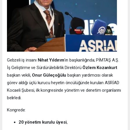
Gebzeli iş insanı
Nihat Yıldırım
’ın başkanlığında; PİMTAŞ A.Ş.
İş Geliştirme ve Sürdürülebilirlik Direktörü
Özlem Kozankurt
başkan vekili,
Onur Güleçoğülu
başkan yardımcısı olarak
görev aldığı üçlü kurucu heyetin öncülüğünde kurulan ASRİAD
Kocaeli Şubesi, ilk kongresinde yönetim ve denetim organlarını
belirledi.
Kongrede:
20 yönetim kurulu üyesi
,