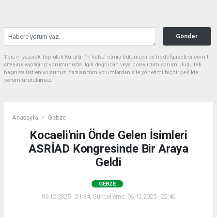
Gönder
Yorum yazarak Topluluk Kuralları’nı kabul etmiş bulunuyor ve hedefgazetesi.com.tr
sitesine yaptığınız yorumunuzla ilgili doğrudan veya dolaylı tüm sorumluluğu tek
başınıza üstleniyorsunuz. Yazılan tüm yorumlardan site yönetimi hiçbir şekilde
sorumlu tutulamaz.
Anasayfa
Gebze
Kocaeli'nin Önde Gelen İsimleri
ASRİAD Kongresinde Bir Araya
Geldi
GEBZE
06.12.2025 - 21:34, Güncelleme: 06.12.2025 - 22:46