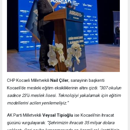
CHP Kocaeli Milletvekili
Nail Çiler
, sanayinin başkenti
Kocaeli’de mesleki eğitim eksikliklerinin altını çizdi:
“307 okulun
sadece 23’ü meslek lisesi. Teknolojiyi yakalamak için eğitim
modellerini acilen yenilemeliyiz.”
AK Parti Milletvekili
Veysal Tipioğlu
ise Kocaeli’nin ihracat
gücünü vurgulayarak:
“Şehrimizin ihracatı 35 milyar dolara