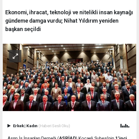
Ekonomi, ihracat, teknoloji ve nitelikli insan kaynağı
gündeme damga vurdu; Nihat Yıldırım yeniden
başkan seçildi
Erkek
|
Kadın
(Haberi Sesli Oku)
Asrın İş İnsanları Derneği (
ASRİAD
) Kocaeli Şubesi’nin
1’inci