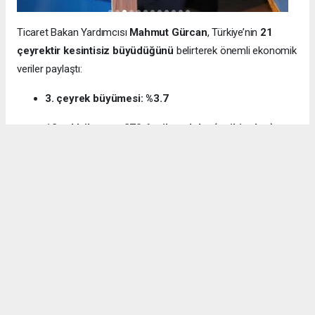
Ticaret Bakan Yardımcısı
Mahmut Gürcan
, Türkiye’nin
21
çeyrektir kesintisiz büyüdüğünü
belirterek önemli ekonomik
veriler paylaştı:
3. çeyrek büyümesi: %3.7
12 aylık ihracat: 270.6 milyar dolar (tarihi rekor)
Milli gelir: 1 trilyon 538 milyar dolar
Gürcan ayrıca e-ticaret hacminin
136 milyar TL’den 3 trilyon
TL’ye
yükseldiğini, bugün
600 bin işletmenin
e-ticarette aktif
olduğunu söyledi.
Kocaeli’nin dış ticaret verilerine de dikkat çeken
Gürcan:
“2024’te ihracat %7.3 artarak 32 milyar dolara ulaştı.
İhracatın ithalatı karşılama oranı 2025’te %87.5’e yükseldi. Bu
tablo Kocaeli’nin üretim gücünü net şekilde ortaya koyuyor.”