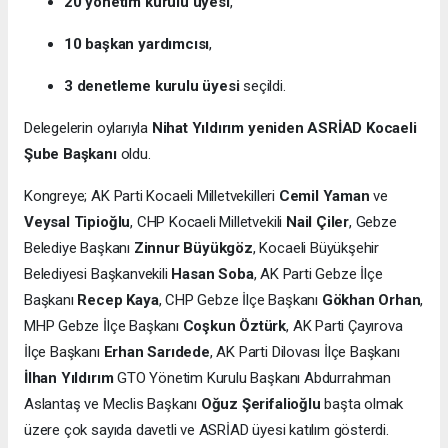
20 yönetim kurulu üyesi
,
10 başkan yardımcısı
,
3 denetleme kurulu üyesi
seçildi.
Delegelerin oylarıyla
Nihat Yıldırım yeniden ASRİAD Kocaeli
Şube Başkanı
oldu.
Kongreye; AK Parti Kocaeli Milletvekilleri
Cemil Yaman
ve
Veysal Tipioğlu
, CHP Kocaeli Milletvekili
Nail Çiler
, Gebze
Belediye Başkanı
Zinnur Büyükgöz
, Kocaeli Büyükşehir
Belediyesi Başkanvekili
Hasan Soba
, AK Parti Gebze İlçe
Başkanı
Recep Kaya
, CHP Gebze İlçe Başkanı
Gökhan Orhan
,
MHP Gebze İlçe Başkanı
Coşkun Öztürk
, AK Parti Çayırova
İlçe Başkanı
Erhan Sarıdede
, AK Parti Dilovası İlçe Başkanı
İlhan Yıldırım
GTO Yönetim Kurulu Başkanı Abdurrahman
Aslantaş ve Meclis Başkanı
Oğuz Şerifalioğlu
başta olmak
üzere çok sayıda davetli ve ASRİAD üyesi katılım gösterdi.