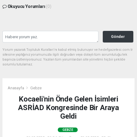
Okuyucu Yorumları
(0)
Gönder
Yorum yazarak Topluluk Kuralları’nı kabul etmiş bulunuyor ve hedefgazetesi.com.tr
sitesine yaptığınız yorumunuzla ilgili doğrudan veya dolaylı tüm sorumluluğu tek
başınıza üstleniyorsunuz. Yazılan tüm yorumlardan site yönetimi hiçbir şekilde
sorumlu tutulamaz.
Anasayfa
Gebze
Kocaeli'nin Önde Gelen İsimleri
ASRİAD Kongresinde Bir Araya
Geldi
GEBZE