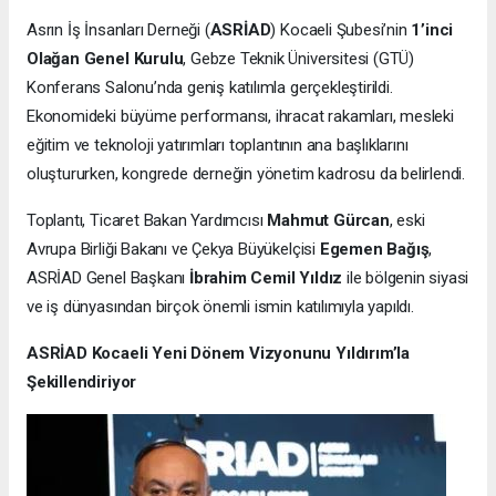
Asrın İş İnsanları Derneği (
ASRİAD
) Kocaeli Şubesi’nin
1’inci
Olağan Genel Kurulu
, Gebze Teknik Üniversitesi (GTÜ)
Konferans Salonu’nda geniş katılımla gerçekleştirildi.
Ekonomideki büyüme performansı, ihracat rakamları, mesleki
eğitim ve teknoloji yatırımları toplantının ana başlıklarını
oluştururken, kongrede derneğin yönetim kadrosu da belirlendi.
Toplantı, Ticaret Bakan Yardımcısı
Mahmut Gürcan
, eski
Avrupa Birliği Bakanı ve Çekya Büyükelçisi
Egemen Bağış
,
ASRİAD Genel Başkanı
İbrahim Cemil Yıldız
ile bölgenin siyasi
ve iş dünyasından birçok önemli ismin katılımıyla yapıldı.
ASRİAD Kocaeli Yeni Dönem Vizyonunu Yıldırım’la
Şekillendiriyor