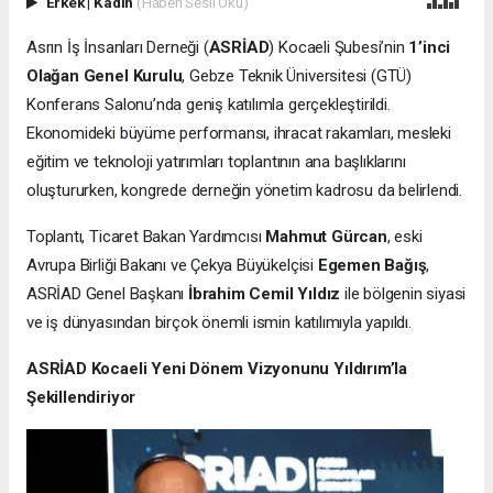
Erkek
|
Kadın
(Haberi Sesli Oku)
Asrın İş İnsanları Derneği (
ASRİAD
) Kocaeli Şubesi’nin
1’inci
Olağan Genel Kurulu
, Gebze Teknik Üniversitesi (GTÜ)
Konferans Salonu’nda geniş katılımla gerçekleştirildi.
Ekonomideki büyüme performansı, ihracat rakamları, mesleki
eğitim ve teknoloji yatırımları toplantının ana başlıklarını
oluştururken, kongrede derneğin yönetim kadrosu da belirlendi.
Toplantı, Ticaret Bakan Yardımcısı
Mahmut Gürcan
, eski
Avrupa Birliği Bakanı ve Çekya Büyükelçisi
Egemen Bağış
,
ASRİAD Genel Başkanı
İbrahim Cemil Yıldız
ile bölgenin siyasi
ve iş dünyasından birçok önemli ismin katılımıyla yapıldı.
ASRİAD Kocaeli Yeni Dönem Vizyonunu Yıldırım’la
Şekillendiriyor