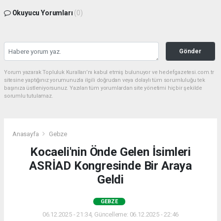
Okuyucu Yorumları
(0)
Gönder
Yorum yazarak Topluluk Kuralları’nı kabul etmiş bulunuyor ve hedefgazetesi.com.tr
sitesine yaptığınız yorumunuzla ilgili doğrudan veya dolaylı tüm sorumluluğu tek
başınıza üstleniyorsunuz. Yazılan tüm yorumlardan site yönetimi hiçbir şekilde
sorumlu tutulamaz.
Anasayfa
Gebze
Kocaeli'nin Önde Gelen İsimleri
ASRİAD Kongresinde Bir Araya
Geldi
GEBZE
06.12.2025 - 21:34, Güncelleme: 06.12.2025 - 22:46