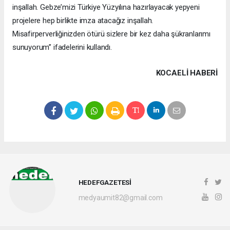
inşallah. Gebze’mizi Türkiye Yüzyılına hazırlayacak yepyeni
projelere hep birlikte imza atacağız inşallah.
Misafirperverliğinizden ötürü sizlere bir kez daha şükranlarımı
sunuyorum” ifadelerini kullandı.
KOCAELI HABERİ
HEDEFGAZETESİ
medyaumit82@gmail.com