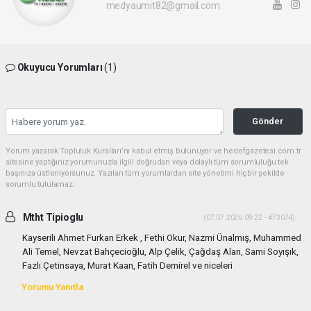
medyaumit82@gmail.com
Okuyucu Yorumları
(1)
Gönder
Yorum yazarak Topluluk Kuralları’nı kabul etmiş bulunuyor ve hedefgazetesi.com.tr
sitesine yaptığınız yorumunuzla ilgili doğrudan veya dolaylı tüm sorumluluğu tek
başınıza üstleniyorsunuz. Yazılan tüm yorumlardan site yönetimi hiçbir şekilde
sorumlu tutulamaz.
Mtht Tipioglu
(07.07.2026 09:22 - #73074)
Kayserili Ahmet Furkan Erkek , Fethi Okur, Nazmi Ünalmış, Muhammed
Ali Temel, Nevzat Bahçecioğlu, Alp Çelik, Çağdaş Alan, Sami Soyışık,
Fazlı Çetinsaya, Murat Kaan, Fatih Demirel ve niceleri
Yorumu Yanıtla