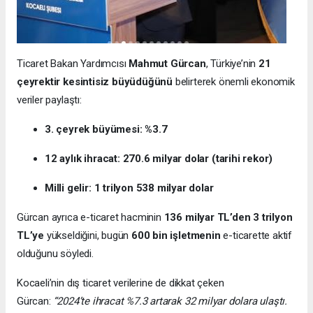
Ticaret Bakan Yardımcısı
Mahmut Gürcan
, Türkiye’nin
21
çeyrektir kesintisiz büyüdüğünü
belirterek önemli ekonomik
veriler paylaştı:
3. çeyrek büyümesi: %3.7
12 aylık ihracat: 270.6 milyar dolar (tarihi rekor)
Milli gelir: 1 trilyon 538 milyar dolar
Gürcan ayrıca e-ticaret hacminin
136 milyar TL’den 3 trilyon
TL’ye
yükseldiğini, bugün
600 bin işletmenin
e-ticarette aktif
olduğunu söyledi.
Kocaeli’nin dış ticaret verilerine de dikkat çeken
Gürcan:
“2024’te ihracat %7.3 artarak 32 milyar dolara ulaştı.