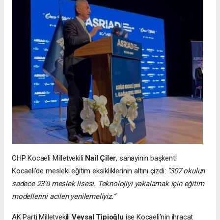
CHP Kocaeli Milletvekili
Nail Çiler
, sanayinin başkenti
Kocaeli’de mesleki eğitim eksikliklerinin altını çizdi:
“307 okulun
sadece 23’ü meslek lisesi. Teknolojiyi yakalamak için eğitim
modellerini acilen yenilemeliyiz.”
AK Parti Milletvekili
Veysal Tipioğlu
ise Kocaeli’nin ihracat