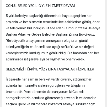
GÖNÜL BELEDİYECİLİĞİYLE HİZMETE DEVAM
5 yıllık belediye başkanlığı döneminde hayata geçirilen her
projenin ve her hizmetin temelinde ilçe sakinlerinin görüş, öneri
ve taleplerinin bulunduğunu ifade eden Cumhur İttifakı Belediye
Başkan Adayı ve Gebze Belediye Başkanı Zinnur Büyükgöz,
“Belediyecilik anlayışımızın omurgasını oluşturan gönül
belediyeciliğinin en önemli sac ayağı şeffaflık ve siz değerli
kardeşlerimizle kurduğumuz gönül birliği. Biz başından beri her
adımımızda istişareye ayrı bir kıymet ve önem verdik.
GEBZE’MİZİ TÜRKİYE YÜZYILINA TAŞIYACAK HİZMETLER
İstişarede her zaman bereket vardır diyerek, attığımız her
adımda her hizmette sizlerin görüşlerini ve taleplerini
önemsedik. Yeni dönemde de inanıyorum ki Gebzeli
hemşerilerimizin sandıkta göstereceği teveccüh ve destekle
sağlam işlere ve hizmetlere imzamızı atmaya sürdüreceğiz