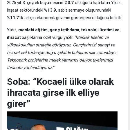
2025 yılı 3. çeyrek büyümesinin
%3.7
olduğunu hatırlatan Yıldız,
inşaat sektöründeki
%13.9
, sabit sermaye oluşumundaki
%11.7
’lik artışın ekonomik güvenin göstergesi olduğunu belirtti.
Yıldız,
mesleki eğitim, genç istihdamı, teknoloji üretimi ve
ihracat
başlıklarına özel vurgu yaptı:
“Meslek liseleri ve
yüksekokulları stratejik görüyoruz. Gençlerimizi sanayi ve
hizmet sektörleriyle doğru şekilde buluşturmak zorundayız.
Teknopark projelerine melek yatırımcı oluyor, üyelerimizi
ihracata yönlendiriyoruz.”
Soba: “Kocaeli ülke olarak
ihracata girse ilk elliye
girer”