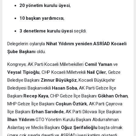
20 yönetim kurulu üyesi
,
10 başkan yardımcısı
,
3 denetleme kurulu üyesi
seçildi.
Delegelerin oylarıyla
Nihat Yıldırım yeniden ASRİAD Kocaeli
Şube Başkanı
oldu.
Kongreye; AK Parti Kocaeli Milletvekilleri
Cemil Yaman
ve
Veysal Tipioğlu
, CHP Kocaeli Milletvekili
Nail Çiler
, Gebze
Belediye Başkanı
Zinnur Büyükgöz
, Kocaeli Büyükşehir
Belediyesi Başkanvekili
Hasan Soba
, AK Parti Gebze İlçe
Başkanı
Recep Kaya
, CHP Gebze İlçe Başkanı
Gökhan Orhan
,
MHP Gebze İlçe Başkanı
Coşkun Öztürk
, AK Parti Çayırova
İlçe Başkanı
Erhan Sarıdede
, AK Parti Dilovası İlçe Başkanı
İlhan Yıldırım
GTO Yönetim Kurulu Başkanı Abdurrahman
Aslantaş ve Meclis Başkanı
Oğuz Şerifalioğlu
başta olmak
üzere çok sayıda davetli ve ASRİAD üyesi katılım gösterdi.