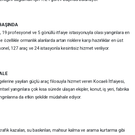
BAŞINDA
i, 19 profesyonel ve 5 gönüllü itfaiye istasyonuyla olası yangınlara en
zellikle ormanlık alanlarda artan risklere karşı hazırlıklar en üst
onel, 127 araç ve 24 istasyonla kesintisiz hizmet veriliyor.
ALE
elerine yayılan güçlü araç filosuyla hizmet veren Kocaeli İtfaiyesi,
sel yangınlara çok kısa sürede ulaşan ekipler, konut, iş yeri, fabrika
ngınlarına da etkin şekilde müdahale ediyor.
; trafik kazaları, su baskınları, mahsur kalma ve arama kurtarma gibi