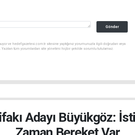
Gönder
uyor ve hedefgazetesi.com.tr sitesine yaptığınız yorumunuzla ilgili doğrudan veya
. Yazılan tüm yorumlardan site yönetimi hiçbir şekilde sorumlu tutulamaz.
ifakı Adayı Büyükgöz: İst
Zaman Bereket Var