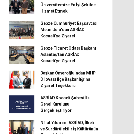
Üniversitemize En İyi Şekilde
Hizmet Etmek
Gebze Cumhuriyet Başsavcısı
Metin Uslu’dan ASRİAD
Kocaeli’ye Ziyaret
Gebze Ticaret Odası Başkanı
Aslantaş’tan ASRİAD
Kocaeli’ye Ziyaret
Başkan Ömeroğlu’ndan MHP
Dilovası İlçe Başkanlığı’na
Ziyaret Teşekkürü
ASRİAD Kocaeli Şubesi İlk
Genel Kurulunu
Gerçekleştiriyor
Nihat Yıldırım: ASRİAD, İlkeli
ve Sürdürülebilir İş Kültürünün