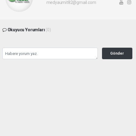
medyaumit82@gmail.com
Okuyucu Yorumları
(0)
Gönder
Yorum yazarak Topluluk Kuralları’nı kabul etmiş bulunuyor ve hedefgazetesi.com.tr
sitesine yaptığınız yorumunuzla ilgili doğrudan veya dolaylı tüm sorumluluğu tek
başınıza üstleniyorsunuz. Yazılan tüm yorumlardan site yönetimi hiçbir şekilde
sorumlu tutulamaz.
haber paketi
haber scripti
haber yazılımı
Tüm hakları saklı tutulmaktadır.Copyright 2026©
Haber Yazılımı:
Web Aksiyon ®