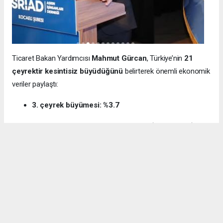
Ticaret Bakan Yardımcısı
Mahmut Gürcan
, Türkiye’nin
21
çeyrektir kesintisiz büyüdüğünü
belirterek önemli ekonomik
veriler paylaştı:
3. çeyrek büyümesi: %3.7
12 aylık ihracat: 270.6 milyar dolar (tarihi rekor)
Milli gelir: 1 trilyon 538 milyar dolar
Gürcan ayrıca e-ticaret hacminin
136 milyar TL’den 3 trilyon
TL’ye
yükseldiğini, bugün
600 bin işletmenin
e-ticarette aktif
olduğunu söyledi.
Kocaeli’nin dış ticaret verilerine de dikkat çeken