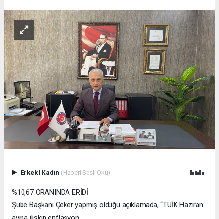
Erkek
|
Kadın
(Haberi Sesli Oku)
%10,67 ORANINDA ERİDİ
Şube Başkanı Çeker yapmış olduğu açıklamada, “TUİK Haziran
ayına ilişkin enflasyon