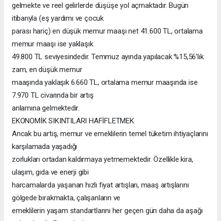
gelmekte ve reel gelirlerde düşüşe yol açmaktadır. Bugün
itibarıyla (eş yardımı ve çocuk
parası hariç) en düşük memur maaşı net 41.600 TL, ortalama
memur maaşı ise yaklaşık
49.800 TL seviyesindedir. Temmuz ayında yapılacak %15,56’lık
zam, en düşük memur
maaşında yaklaşık 6.660 TL, ortalama memur maaşında ise
7.970 TL civarında bir artış
anlamına gelmektedir.
EKONOMİK SIKINTILARI HAFİFLETMEK
Ancak bu artış, memur ve emeklilerin temel tüketim ihtiyaçlarını
karşılamada yaşadığı
zorlukları ortadan kaldırmaya yetmemektedir. Özellikle kira,
ulaşım, gıda ve enerji gibi
harcamalarda yaşanan hızlı fiyat artışları, maaş artışlarını
gölgede bırakmakta, çalışanların ve
emeklilerin yaşam standartlarını her geçen gün daha da aşağı