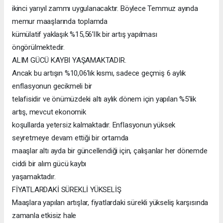
ikinci yarıyıl zammı uygulanacaktır. Böylece Temmuz ayında
memur maaşlarında toplamda
kümülatif yaklaşık %15,56’lIk bir artış yapılması
öngörülmektedir.
ALIM GÜCÜ KAYBI YAŞAMAKTADIR.
Ancak bu artışın %10,06’lık kısmı, sadece geçmiş 6 aylık
enflasyonun gecikmeli bir
telafisidir ve önümüzdeki altı aylık dönem için yapılan %5’lik
artış, mevcut ekonomik
koşullarda yetersiz kalmaktadır. Enflasyonun yüksek
seyretmeye devam ettiği bir ortamda
maaşlar altı ayda bir güncellendiği için, çalışanlar her dönemde
ciddi bir alım gücü kaybı
yaşamaktadır.
FİYATLARDAKİ SÜREKLİ YÜKSELİŞ
Maaşlara yapılan artışlar, fiyatlardaki sürekli yükseliş karşısında
zamanla etkisiz hale