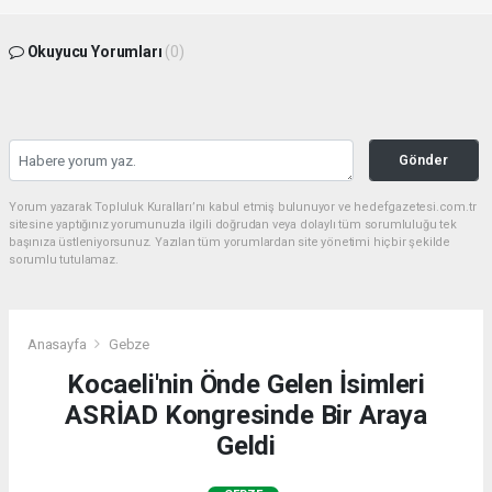
Okuyucu Yorumları
(0)
Gönder
Yorum yazarak Topluluk Kuralları’nı kabul etmiş bulunuyor ve hedefgazetesi.com.tr
sitesine yaptığınız yorumunuzla ilgili doğrudan veya dolaylı tüm sorumluluğu tek
başınıza üstleniyorsunuz. Yazılan tüm yorumlardan site yönetimi hiçbir şekilde
sorumlu tutulamaz.
Anasayfa
Gebze
Kocaeli'nin Önde Gelen İsimleri
ASRİAD Kongresinde Bir Araya
Geldi