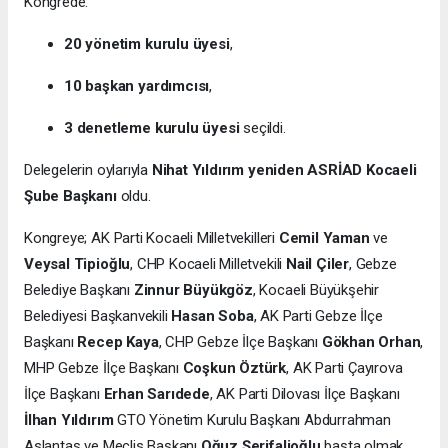
Kongrede:
20 yönetim kurulu üyesi
,
10 başkan yardımcısı
,
3 denetleme kurulu üyesi
seçildi.
Delegelerin oylarıyla
Nihat Yıldırım yeniden ASRİAD Kocaeli
Şube Başkanı
oldu.
Kongreye; AK Parti Kocaeli Milletvekilleri
Cemil Yaman
ve
Veysal Tipioğlu
, CHP Kocaeli Milletvekili
Nail Çiler
, Gebze
Belediye Başkanı
Zinnur Büyükgöz
, Kocaeli Büyükşehir
Belediyesi Başkanvekili
Hasan Soba
, AK Parti Gebze İlçe
Başkanı
Recep Kaya
, CHP Gebze İlçe Başkanı
Gökhan Orhan
,
MHP Gebze İlçe Başkanı
Coşkun Öztürk
, AK Parti Çayırova
İlçe Başkanı
Erhan Sarıdede
, AK Parti Dilovası İlçe Başkanı
İlhan Yıldırım
GTO Yönetim Kurulu Başkanı Abdurrahman
Aslantaş ve Meclis Başkanı
Oğuz Şerifalioğlu
başta olmak