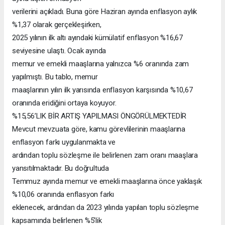
verilerini açıkladı. Buna göre Haziran ayında enflasyon aylık
%1,37 olarak gerçekleşirken,
2025 yılının ilk altı ayındaki kümülatif enflasyon %16,67
seviyesine ulaştı. Ocak ayında
memur ve emekli maaşlarına yalnızca %6 oranında zam
yapılmıştı. Bu tablo, memur
maaşlarının yılın ilk yarısında enflasyon karşısında %10,67
oranında eridiğini ortaya koyuyor.
%15,56’LIK BİR ARTIŞ YAPILMASI ÖNGÖRÜLMEKTEDİR
Mevcut mevzuata göre, kamu görevlilerinin maaşlarına
enflasyon farkı uygulanmakta ve
ardından toplu sözleşme ile belirlenen zam oranı maaşlara
yansıtılmaktadır. Bu doğrultuda
Temmuz ayında memur ve emekli maaşlarına önce yaklaşık
%10,06 oranında enflasyon farkı
eklenecek, ardından da 2023 yılında yapılan toplu sözleşme
kapsamında belirlenen %5’lik