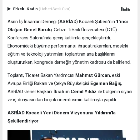
Erkek
|
Kadın
(Haberi Sesli Oku)
Asrın İş İnsanları Derneği (
ASRİAD
) Kocaeli Şubesi’nin
1’inci
Olağan Genel Kurulu
, Gebze Teknik Üniversitesi (GTÜ)
Konferans Salonu’nda geniş katılımla gerçekleştirildi.
Ekonomideki büyüme performansı, ihracat rakamları, mesleki
eğitim ve teknoloji yatırımları toplantının ana başlıklarını
oluştururken, kongrede derneğin yönetim kadrosu da belirlendi.
Toplantı, Ticaret Bakan Yardımcısı
Mahmut Gürcan
, eski
Avrupa Birliği Bakanı ve Çekya Büyükelçisi
Egemen Bağış
,
ASRİAD Genel Başkanı
İbrahim Cemil Yıldız
ile bölgenin siyasi
ve iş dünyasından birçok önemli ismin katılımıyla yapıldı.
ASRİAD Kocaeli Yeni Dönem Vizyonunu Yıldırım’la
Şekillendiriyor