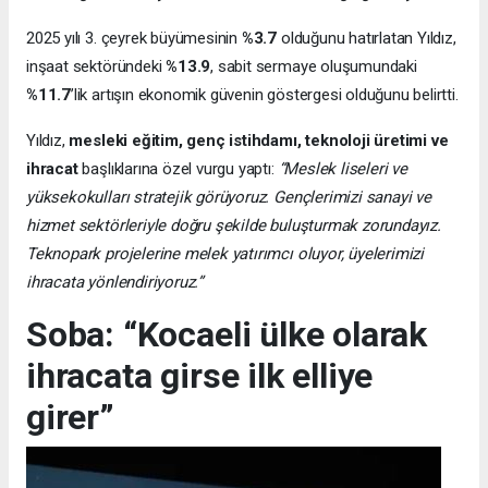
2025 yılı 3. çeyrek büyümesinin
%3.7
olduğunu hatırlatan Yıldız,
inşaat sektöründeki
%13.9
, sabit sermaye oluşumundaki
%11.7
’lik artışın ekonomik güvenin göstergesi olduğunu belirtti.
Yıldız,
mesleki eğitim, genç istihdamı, teknoloji üretimi ve
ihracat
başlıklarına özel vurgu yaptı:
“Meslek liseleri ve
yüksekokulları stratejik görüyoruz. Gençlerimizi sanayi ve
hizmet sektörleriyle doğru şekilde buluşturmak zorundayız.
Teknopark projelerine melek yatırımcı oluyor, üyelerimizi
ihracata yönlendiriyoruz.”
Soba: “Kocaeli ülke olarak
ihracata girse ilk elliye
girer”