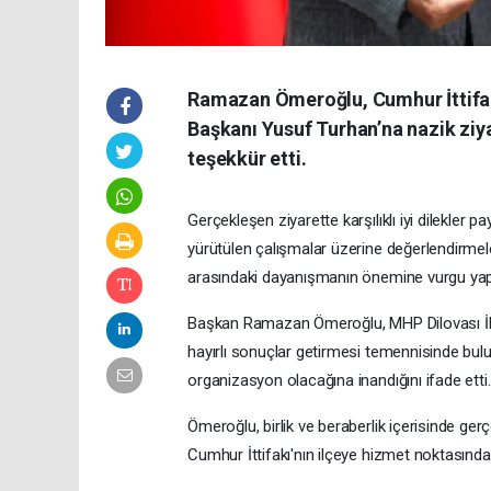
Ramazan Ömeroğlu, Cumhur İttifakı 
Başkanı Yusuf Turhan’na nazik ziya
teşekkür etti.
Gerçekleşen ziyarette karşılıklı iyi dilekler pay
yürütülen çalışmalar üzerine değerlendirme
arasındaki dayanışmanın önemine vurgu yapı
Başkan Ramazan Ömeroğlu, MHP Dilovası İlçe 
hayırlı sonuçlar getirmesi temennisinde bulu
organizasyon olacağına inandığını ifade etti.
Ömeroğlu, birlik ve beraberlik içerisinde ge
Cumhur İttifakı'nın ilçeye hizmet noktasındaki 