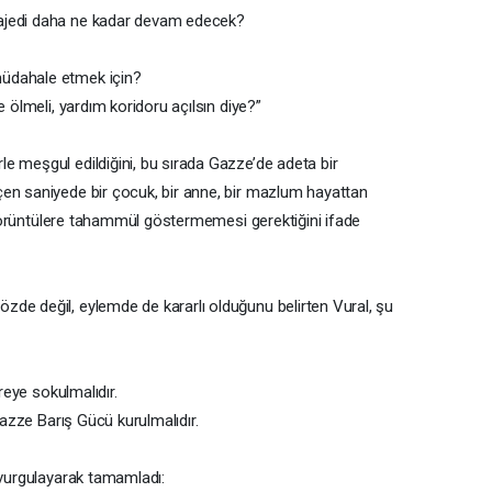
ajedi daha ne kadar devam edecek?
müdahale etmek için?
e ölmeli, yardım koridoru açılsın diye?”
e meşgul edildiğini, bu sırada Gazze’de adeta bir
en saniyede bir çocuk, bir anne, bir mazlum hayattan
bu görüntülere tahammül göstermemesi gerektiğini ifade
de değil, eylemde de kararlı olduğunu belirten Vural, şu
vreye sokulmalıdır.
Gazze Barış Gücü kurulmalıdır.
 vurgulayarak tamamladı: