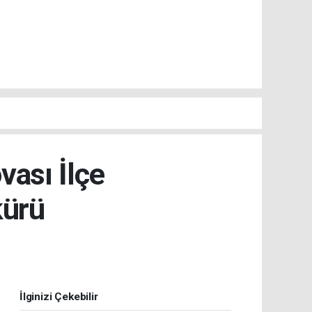
ası İlçe
kürü
İlginizi Çekebilir