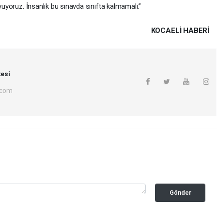
oyuyoruz. İnsanlık bu sınavda sınıfta kalmamalı.”
KOCAELI HABERİ
esi
.com
Gönder