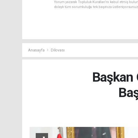
Yorum yazarak Topluluk Kuralları’nı kabul etmiş bulun
dolaylı tüm sorumluluğu tek başınıza üstleniyorsunuz
Anasayfa
Dilovası
Başkan 
Baş