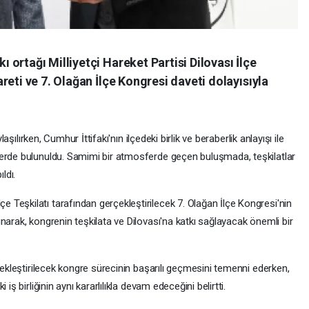
ortağı Milliyetçi Hareket Partisi Dilovası İlçe
reti ve 7. Olağan İlçe Kongresi daveti dolayısıyla
laşılırken, Cumhur İttifakı'nın ilçedeki birlik ve beraberlik anlayışı ile
lerde bulunuldu. Samimi bir atmosferde geçen buluşmada, teşkilatlar
ldı.
Teşkilatı tarafından gerçekleştirilecek 7. Olağan İlçe Kongresi'nin
narak, kongrenin teşkilata ve Dilovası'na katkı sağlayacak önemli bir
rçekleştirilecek kongre sürecinin başarılı geçmesini temenni ederken,
iş birliğinin aynı kararlılıkla devam edeceğini belirtti.