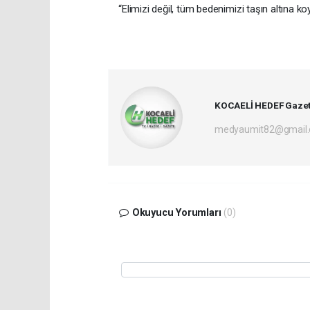
“Elimizi değil, tüm bedenimizi taşın altına k
KOCAELİ HEDEF Gazet
medyaumit82@gmail
Okuyucu Yorumları
(0)