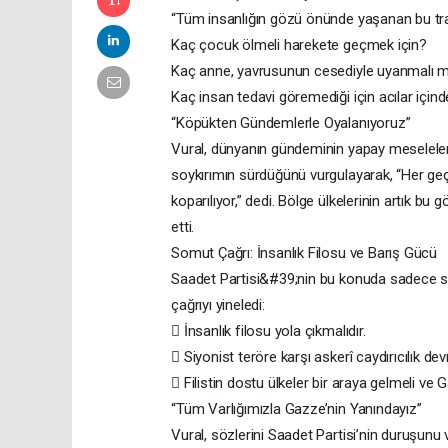
“Tüm insanlığın gözü önünde yaşanan bu tr
Kaç çocuk ölmeli harekete geçmek için?
Kaç anne, yavrusunun cesediyle uyanmalı 
Kaç insan tedavi göremediği için acılar içind
“Köpükten Gündemlerle Oyalanıyoruz”
Vural, dünyanın gündeminin yapay meselelerl
soykırımın sürdüğünü vurgulayarak, “Her geç
koparılıyor,” dedi. Bölge ülkelerinin artık 
etti.
Somut Çağrı: İnsanlık Filosu ve Barış Gücü
Saadet Partisi&#39;nin bu konuda sadece söz
çağrıyı yineledi:
 İnsanlık filosu yola çıkmalıdır.
 Siyonist teröre karşı askerî caydırıcılık de
 Filistin dostu ülkeler bir araya gelmeli ve 
“Tüm Varlığımızla Gazze’nin Yanındayız”
Vural, sözlerini Saadet Partisi’nin duruşunu