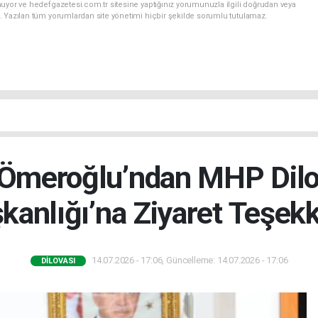
uyor ve hedefgazetesi.com.tr sitesine yaptığınız yorumunuzla ilgili doğrudan veya
. Yazılan tüm yorumlardan site yönetimi hiçbir şekilde sorumlu tutulamaz.
Ömeroğlu’ndan MHP Dilov
kanlığı’na Ziyaret Teşek
14.07.2026 - 17:06, Güncelleme: 14.07.2026 - 17:06
DILOVASI