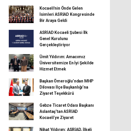
Kocaeli'nin Önde Gelen
İsimleri ASRİAD Kongresinde
Bir Araya Geldi
ASRİAD Kocaeli Şubesi İlk
Genel Kurulunu
Gerçekleştiriyor
Ümit Yıldırım: Amacımız
Üniversitemize En İyi Şekilde
Hizmet Etmek
Başkan Ömeroğlu’ndan MHP
Dilovası İlçe Başkanlığı’na
Ziyaret Teşekkürü
Gebze Ticaret Odası Başkanı
Aslantaş’tan ASRİAD
Kocaeli’ye Ziyaret
Nihat Yıldırım: ASRİAD, İlkeli