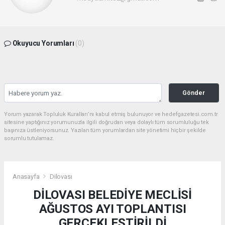
Okuyucu Yorumları
(0)
Gönder
Yorum yazarak Topluluk Kuralları’nı kabul etmiş bulunuyor ve hedefgazetesi.com.tr
sitesine yaptığınız yorumunuzla ilgili doğrudan veya dolaylı tüm sorumluluğu tek
başınıza üstleniyorsunuz. Yazılan tüm yorumlardan site yönetimi hiçbir şekilde
sorumlu tutulamaz.
Anasayfa
Dilovası
DİLOVASI BELEDİYE MECLİSİ
AĞUSTOS AYI TOPLANTISI
GERÇEKLEŞTİRİLDİ