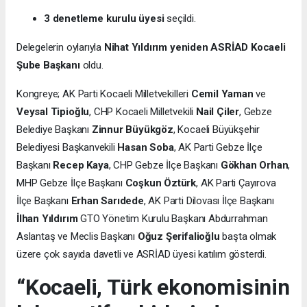
3 denetleme kurulu üyesi
seçildi.
Delegelerin oylarıyla
Nihat Yıldırım yeniden ASRİAD Kocaeli
Şube Başkanı
oldu.
Kongreye; AK Parti Kocaeli Milletvekilleri
Cemil Yaman
ve
Veysal Tipioğlu
, CHP Kocaeli Milletvekili
Nail Çiler
, Gebze
Belediye Başkanı
Zinnur Büyükgöz
, Kocaeli Büyükşehir
Belediyesi Başkanvekili
Hasan Soba
, AK Parti Gebze İlçe
Başkanı
Recep Kaya
, CHP Gebze İlçe Başkanı
Gökhan Orhan
,
MHP Gebze İlçe Başkanı
Coşkun Öztürk
, AK Parti Çayırova
İlçe Başkanı
Erhan Sarıdede
, AK Parti Dilovası İlçe Başkanı
İlhan Yıldırım
GTO Yönetim Kurulu Başkanı Abdurrahman
Aslantaş ve Meclis Başkanı
Oğuz Şerifalioğlu
başta olmak
üzere çok sayıda davetli ve ASRİAD üyesi katılım gösterdi.
“Kocaeli, Türk ekonomisinin