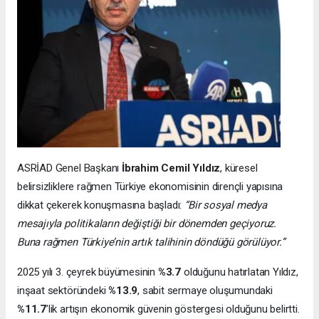
ASRİAD Genel Başkanı
İbrahim Cemil Yıldız
, küresel
belirsizliklere rağmen Türkiye ekonomisinin dirençli yapısına
dikkat çekerek konuşmasına başladı:
“Bir sosyal medya
mesajıyla politikaların değiştiği bir dönemden geçiyoruz.
Buna rağmen Türkiye’nin artık talihinin döndüğü görülüyor.”
2025 yılı 3. çeyrek büyümesinin
%3.7
olduğunu hatırlatan Yıldız,
inşaat sektöründeki
%13.9
, sabit sermaye oluşumundaki
%11.7
’lik artışın ekonomik güvenin göstergesi olduğunu belirtti.