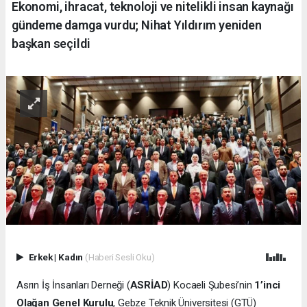
Ekonomi, ihracat, teknoloji ve nitelikli insan kaynağı
gündeme damga vurdu; Nihat Yıldırım yeniden
başkan seçildi
Erkek
|
Kadın
(Haberi Sesli Oku)
Asrın İş İnsanları Derneği (
ASRİAD
) Kocaeli Şubesi’nin
1’inci
Olağan Genel Kurulu
, Gebze Teknik Üniversitesi (GTÜ)