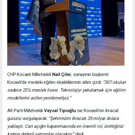
CHP Kocaeli Milletvekili
Nail Çiler
, sanayinin başkenti
Kocaeli’de mesleki eğitim eksikliklerinin altını çizdi:
“307 okulun
sadece 23’ü meslek lisesi. Teknolojiyi yakalamak için eğitim
modellerini acilen yenilemeliyiz.”
AK Parti Milletvekili
Veysal Tipioğlu
ise Kocaeli’nin ihracat
gücünü vurgulayarak:
“Şehrimizin ihracatı 35 milyar dolara
yaklaştı. Cari açığın kapanmasında en önemli rol, ürettiğiniz
katma değerli yatırımlar olacaktır.” dedi.