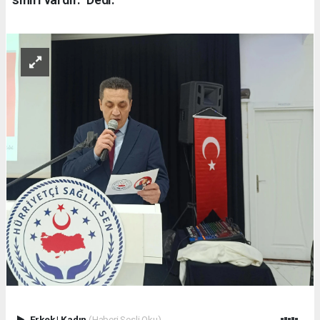
Erkek
|
Kadın
(Haberi Sesli Oku)