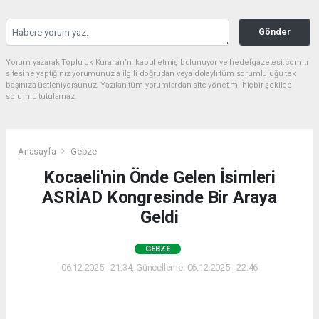
Gönder
Yorum yazarak Topluluk Kuralları’nı kabul etmiş bulunuyor ve hedefgazetesi.com.tr
sitesine yaptığınız yorumunuzla ilgili doğrudan veya dolaylı tüm sorumluluğu tek
başınıza üstleniyorsunuz. Yazılan tüm yorumlardan site yönetimi hiçbir şekilde
sorumlu tutulamaz.
Anasayfa
Gebze
Kocaeli'nin Önde Gelen İsimleri
ASRİAD Kongresinde Bir Araya
Geldi
GEBZE
06.12.2025 - 21:34, Güncelleme: 06.12.2025 - 22:46