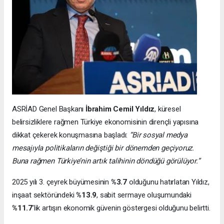
ASRİAD Genel Başkanı
İbrahim Cemil Yıldız
, küresel
belirsizliklere rağmen Türkiye ekonomisinin dirençli yapısına
dikkat çekerek konuşmasına başladı:
“Bir sosyal medya
mesajıyla politikaların değiştiği bir dönemden geçiyoruz.
Buna rağmen Türkiye’nin artık talihinin döndüğü görülüyor.”
2025 yılı 3. çeyrek büyümesinin
%3.7
olduğunu hatırlatan Yıldız,
inşaat sektöründeki
%13.9
, sabit sermaye oluşumundaki
%11.7
’lik artışın ekonomik güvenin göstergesi olduğunu belirtti.