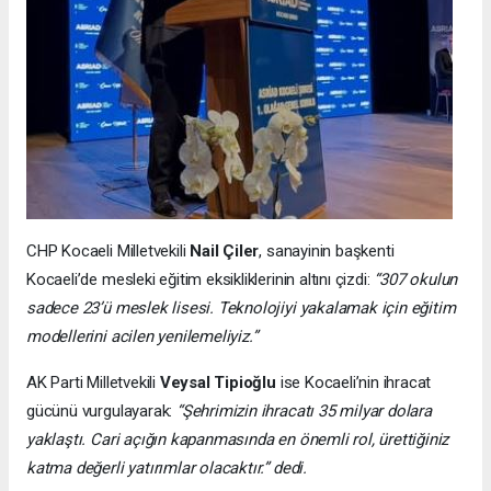
CHP Kocaeli Milletvekili
Nail Çiler
, sanayinin başkenti
Kocaeli’de mesleki eğitim eksikliklerinin altını çizdi:
“307 okulun
sadece 23’ü meslek lisesi. Teknolojiyi yakalamak için eğitim
modellerini acilen yenilemeliyiz.”
AK Parti Milletvekili
Veysal Tipioğlu
ise Kocaeli’nin ihracat
gücünü vurgulayarak:
“Şehrimizin ihracatı 35 milyar dolara
yaklaştı. Cari açığın kapanmasında en önemli rol, ürettiğiniz
katma değerli yatırımlar olacaktır.” dedi.