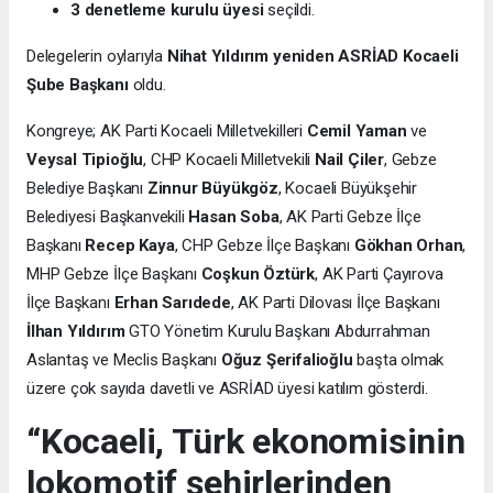
3 denetleme kurulu üyesi
seçildi.
Delegelerin oylarıyla
Nihat Yıldırım yeniden ASRİAD Kocaeli
Şube Başkanı
oldu.
Kongreye; AK Parti Kocaeli Milletvekilleri
Cemil Yaman
ve
Veysal Tipioğlu
, CHP Kocaeli Milletvekili
Nail Çiler
, Gebze
Belediye Başkanı
Zinnur Büyükgöz
, Kocaeli Büyükşehir
Belediyesi Başkanvekili
Hasan Soba
, AK Parti Gebze İlçe
Başkanı
Recep Kaya
, CHP Gebze İlçe Başkanı
Gökhan Orhan
,
MHP Gebze İlçe Başkanı
Coşkun Öztürk
, AK Parti Çayırova
İlçe Başkanı
Erhan Sarıdede
, AK Parti Dilovası İlçe Başkanı
İlhan Yıldırım
GTO Yönetim Kurulu Başkanı Abdurrahman
Aslantaş ve Meclis Başkanı
Oğuz Şerifalioğlu
başta olmak
üzere çok sayıda davetli ve ASRİAD üyesi katılım gösterdi.
“Kocaeli, Türk ekonomisinin
lokomotif şehirlerinden