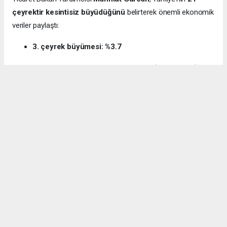
çeyrektir kesintisiz büyüdüğünü
belirterek önemli ekonomik
veriler paylaştı:
3. çeyrek büyümesi: %3.7
12 aylık ihracat: 270.6 milyar dolar (tarihi rekor)
Milli gelir: 1 trilyon 538 milyar dolar
Gürcan ayrıca e-ticaret hacminin
136 milyar TL’den 3 trilyon
TL’ye
yükseldiğini, bugün
600 bin işletmenin
e-ticarette aktif
olduğunu söyledi.
Kocaeli’nin dış ticaret verilerine de dikkat çeken
Gürcan:
“2024’te ihracat %7.3 artarak 32 milyar dolara ulaştı.
İhracatın ithalatı karşılama oranı 2025’te %87.5’e yükseldi. Bu
tablo Kocaeli’nin üretim gücünü net şekilde ortaya koyuyor.”
Bağış: “Türkiye, dünyanın