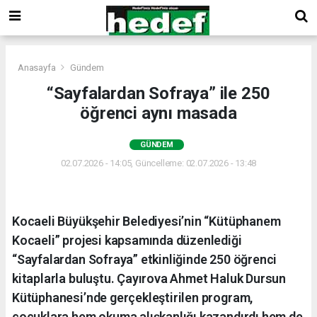
Anasayfa
Gündem
“Sayfalardan Sofraya” ile 250
öğrenci aynı masada
GÜNDEM
02.07.2026 - 14:05, Güncelleme: 02.07.2026 - 13:48
Kocaeli Büyükşehir Belediyesi’nin “Kütüphanem
Kocaeli” projesi kapsamında düzenlediği
“Sayfalardan Sofraya” etkinliğinde 250 öğrenci
kitaplarla buluştu. Çayırova Ahmet Haluk Dursun
Kütüphanesi’nde gerçekleştirilen program,
çocuklara hem okuma alışkanlığı kazandırdı hem de