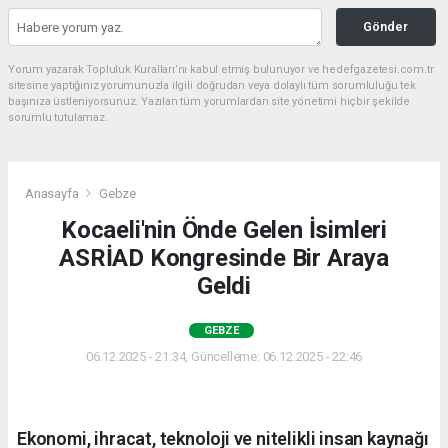
Gönder
Yorum yazarak Topluluk Kuralları’nı kabul etmiş bulunuyor ve hedefgazetesi.com.tr
sitesine yaptığınız yorumunuzla ilgili doğrudan veya dolaylı tüm sorumluluğu tek
başınıza üstleniyorsunuz. Yazılan tüm yorumlardan site yönetimi hiçbir şekilde
sorumlu tutulamaz.
Anasayfa
Gebze
Kocaeli'nin Önde Gelen İsimleri
ASRİAD Kongresinde Bir Araya
Geldi
GEBZE
06.12.2025 - 21:34, Güncelleme: 06.12.2025 - 22:46
Ekonomi, ihracat, teknoloji ve nitelikli insan kaynağı