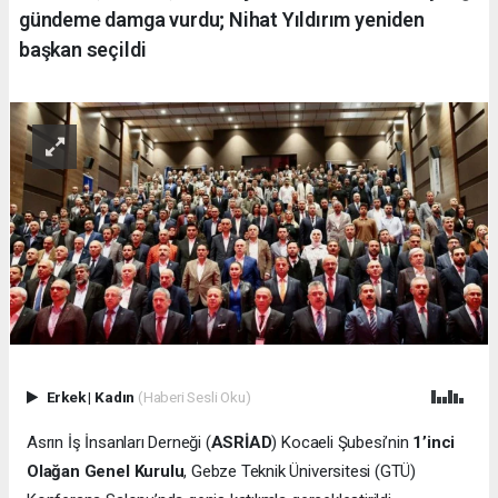
gündeme damga vurdu; Nihat Yıldırım yeniden
başkan seçildi
Erkek
|
Kadın
(Haberi Sesli Oku)
Asrın İş İnsanları Derneği (
ASRİAD
) Kocaeli Şubesi’nin
1’inci
Olağan Genel Kurulu
, Gebze Teknik Üniversitesi (GTÜ)