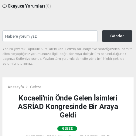
Okuyucu Yorumları
(0)
Gönder
Yorum yazarak Topluluk Kuralları’nı kabul etmiş bulunuyor ve hedefgazetesi.com.tr
sitesine yaptığınız yorumunuzla ilgili doğrudan veya dolaylı tüm sorumluluğu tek
başınıza üstleniyorsunuz. Yazılan tüm yorumlardan site yönetimi hiçbir şekilde
sorumlu tutulamaz.
Anasayfa
Gebze
Kocaeli'nin Önde Gelen İsimleri
ASRİAD Kongresinde Bir Araya
Geldi
GEBZE