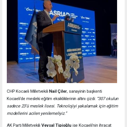
CHP Kocaeli Milletvekili
Nail Çiler
, sanayinin başkenti
Kocaeli’de mesleki eğitim eksikliklerinin altını çizdi:
“307 okulun
sadece 23’ü meslek lisesi. Teknolojiyi yakalamak için eğitim
modellerini acilen yenilemeliyiz.”
AK Parti Milletvekili
Veysal Tipioğlu
ise Kocaeli’nin ihracat