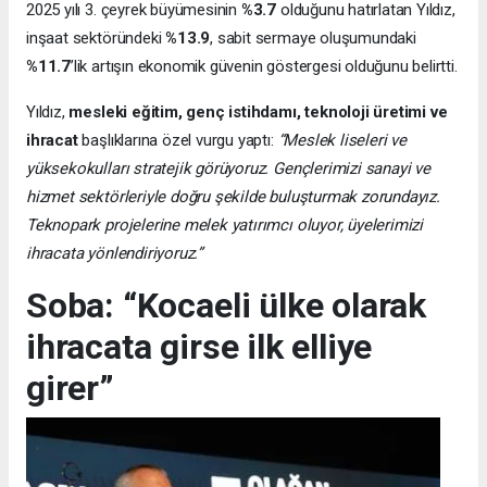
2025 yılı 3. çeyrek büyümesinin
%3.7
olduğunu hatırlatan Yıldız,
inşaat sektöründeki
%13.9
, sabit sermaye oluşumundaki
%11.7
’lik artışın ekonomik güvenin göstergesi olduğunu belirtti.
Yıldız,
mesleki eğitim, genç istihdamı, teknoloji üretimi ve
ihracat
başlıklarına özel vurgu yaptı:
“Meslek liseleri ve
yüksekokulları stratejik görüyoruz. Gençlerimizi sanayi ve
hizmet sektörleriyle doğru şekilde buluşturmak zorundayız.
Teknopark projelerine melek yatırımcı oluyor, üyelerimizi
ihracata yönlendiriyoruz.”
Soba: “Kocaeli ülke olarak
ihracata girse ilk elliye
girer”