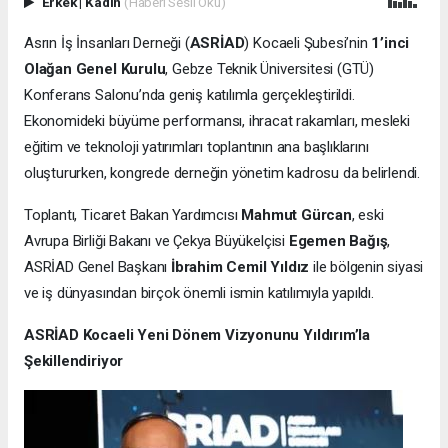
Erkek
|
Kadın
(Haberi Sesli Oku)
Asrın İş İnsanları Derneği (
ASRİAD
) Kocaeli Şubesi’nin
1’inci
Olağan Genel Kurulu
, Gebze Teknik Üniversitesi (GTÜ)
Konferans Salonu’nda geniş katılımla gerçekleştirildi.
Ekonomideki büyüme performansı, ihracat rakamları, mesleki
eğitim ve teknoloji yatırımları toplantının ana başlıklarını
oluştururken, kongrede derneğin yönetim kadrosu da belirlendi.
Toplantı, Ticaret Bakan Yardımcısı
Mahmut Gürcan
, eski
Avrupa Birliği Bakanı ve Çekya Büyükelçisi
Egemen Bağış
,
ASRİAD Genel Başkanı
İbrahim Cemil Yıldız
ile bölgenin siyasi
ve iş dünyasından birçok önemli ismin katılımıyla yapıldı.
ASRİAD Kocaeli Yeni Dönem Vizyonunu Yıldırım’la
Şekillendiriyor