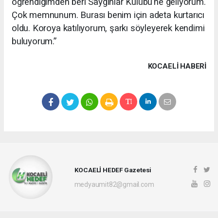
öğrendiğimden beri Saygınlar Kulübü’ne geliyorum.
Çok memnunum. Burası benim için adeta kurtarıcı
oldu. Koroya katılıyorum, şarkı söyleyerek kendimi
buluyorum.”
KOCAELI HABERİ
KOCAELİ HEDEF Gazetesi
medyaumit82@gmail.com