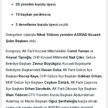
20 yönetim kurulu üyesi
,
10 başkan yardımcısı
,
3 denetleme kurulu üyesi
seçildi.
Delegelerin oylarıyla
Nihat Yıldırım yeniden ASRİAD Kocaeli
Şube Başkanı
oldu.
Kongreye; AK Parti Kocaeli Milletvekilleri
Cemil Yaman
ve
Veysal Tipioğlu
, CHP Kocaeli Milletvekili
Nail Çiler
, Gebze
Belediye Başkanı
Zinnur Büyükgöz
, Kocaeli Büyükşehir
Belediyesi Başkanvekili
Hasan Soba
, AK Parti Gebze İlçe
Başkanı
Recep Kaya
, CHP Gebze İlçe Başkanı
Gökhan Orhan
,
MHP Gebze İlçe Başkanı
Coşkun Öztürk
, AK Parti Çayırova
İlçe Başkanı
Erhan Sarıdede
, AK Parti Dilovası İlçe Başkanı
İlhan Yıldırım
GTO Yönetim Kurulu Başkanı Abdurrahman
Aslantaş ve Meclis Başkanı
Oğuz Şerifalioğlu
başta olmak
üzere çok sayıda davetli ve ASRİAD üyesi katılım gösterdi.