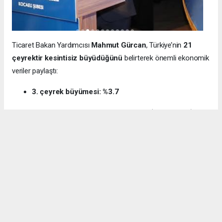
Ticaret Bakan Yardımcısı
Mahmut Gürcan
, Türkiye’nin
21
çeyrektir kesintisiz büyüdüğünü
belirterek önemli ekonomik
veriler paylaştı:
3. çeyrek büyümesi: %3.7
12 aylık ihracat: 270.6 milyar dolar (tarihi rekor)
Milli gelir: 1 trilyon 538 milyar dolar
Gürcan ayrıca e-ticaret hacminin
136 milyar TL’den 3 trilyon
TL’ye
yükseldiğini, bugün
600 bin işletmenin
e-ticarette aktif
olduğunu söyledi.
Kocaeli’nin dış ticaret verilerine de dikkat çeken
Gürcan:
“2024’te ihracat %7.3 artarak 32 milyar dolara ulaştı.