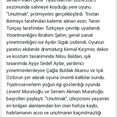
devam eden Şehir Tiyatroları’nın 2024-2025
sezonunda sahneye koyduğu yeni oyunu
“Unutmak”, prömiyerini gerçekleştirdi. Tristan
Bernays tarafından kaleme alınan eser, Taner
Tunçay tarafından Türkçeye çevrilip uyarlandı.
Yönetmenliğini İbrahim Şahin, genel sanat
yönetmenliğini ise Aydın Sigalı üstlendi. Oyunun
yaratıcı ekibinde dramaturg Kemal Keşmer, dekor
ve kostüm tasarımında Nilsu Baldan, ışık
tasarımda Ayşe Sedef Aytar, yardımcı
yönetmenlerdeyse Çağla Buldak Akarsu ve Işık
Öztorun yer alarak oyuna önemli katkılar sundu.
Tiyatroseverlerin yoğun ilgi gösterdiği oyunda
Levent Muratoğlu ve Senem Akman Muratoğlu
başrolleri paylaştı. “Unutmak”, izleyicisini yaşamın
en kırılgan alanlarından biri olan hafıza kaybı,
hatırlamanın acısı ve unutmanın kaçınılmazlığı