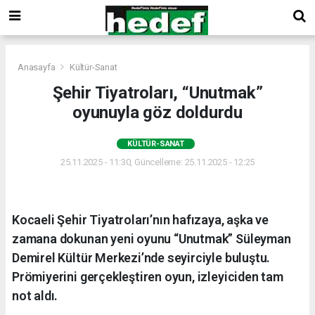
Anasayfa
Kültür-Sanat
Şehir Tiyatroları, “Unutmak”
oyunuyla göz doldurdu
KÜLTÜR-SANAT
25.11.2025 - 11:30, Güncelleme: 25.11.2025 - 12:25
Kocaeli Şehir Tiyatroları’nın hafızaya, aşka ve
zamana dokunan yeni oyunu “Unutmak” Süleyman
Demirel Kültür Merkezi’nde seyirciyle buluştu.
Prömiyerini gerçekleştiren oyun, izleyiciden tam
not aldı.