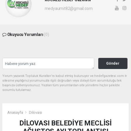
medyaumit82@gmail.com
Okuyucu Yorumları
(0)
Gönder
Yorum yazarak Topluluk Kuralları’nı kabul etmiş bulunuyor ve hedefgazetesi.com.tr
sitesine yaptığınız yorumunuzla ilgili doğrudan veya dolaylı tüm sorumluluğu tek
başınıza üstleniyorsunuz. Yazılan tüm yorumlardan site yönetimi hiçbir şekilde
sorumlu tutulamaz.
Anasayfa
Dilovası
DİLOVASI BELEDİYE MECLİSİ