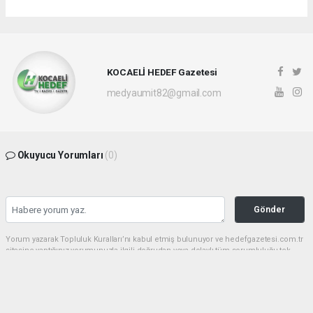
KOCAELİ HEDEF Gazetesi
medyaumit82@gmail.com
Okuyucu Yorumları
(0)
Gönder
Yorum yazarak Topluluk Kuralları’nı kabul etmiş bulunuyor ve hedefgazetesi.com.tr
sitesine yaptığınız yorumunuzla ilgili doğrudan veya dolaylı tüm sorumluluğu tek
başınıza üstleniyorsunuz. Yazılan tüm yorumlardan site yönetimi hiçbir şekilde
sorumlu tutulamaz.