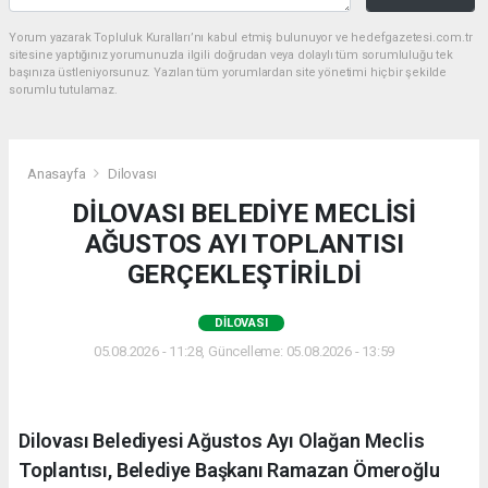
Yorum yazarak Topluluk Kuralları’nı kabul etmiş bulunuyor ve hedefgazetesi.com.tr
sitesine yaptığınız yorumunuzla ilgili doğrudan veya dolaylı tüm sorumluluğu tek
başınıza üstleniyorsunuz. Yazılan tüm yorumlardan site yönetimi hiçbir şekilde
sorumlu tutulamaz.
Anasayfa
Dilovası
DİLOVASI BELEDİYE MECLİSİ
AĞUSTOS AYI TOPLANTISI
GERÇEKLEŞTİRİLDİ
DILOVASI
05.08.2026 - 11:28, Güncelleme: 05.08.2026 - 13:59
Dilovası Belediyesi Ağustos Ayı Olağan Meclis
Toplantısı, Belediye Başkanı Ramazan Ömeroğlu