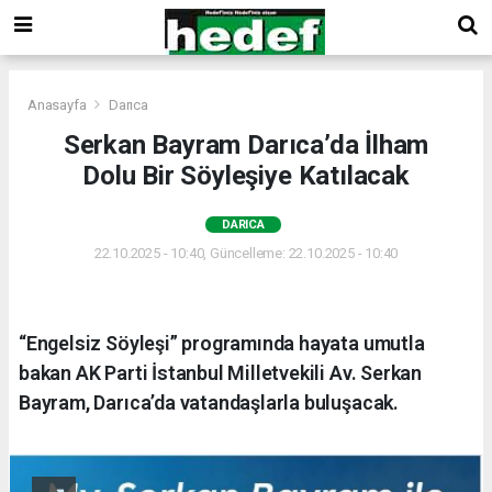
Anasayfa
Darıca
Serkan Bayram Darıca’da İlham
Dolu Bir Söyleşiye Katılacak
DARICA
22.10.2025 - 10:40, Güncelleme: 22.10.2025 - 10:40
“Engelsiz Söyleşi” programında hayata umutla
bakan AK Parti İstanbul Milletvekili Av. Serkan
Bayram, Darıca’da vatandaşlarla buluşacak.