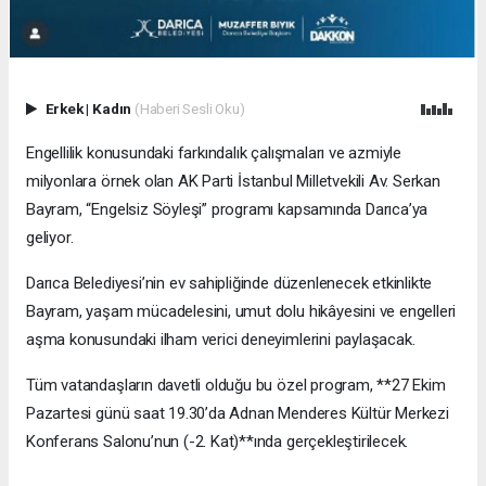
Erkek
|
Kadın
(Haberi Sesli Oku)
Engellilik konusundaki farkındalık çalışmaları ve azmiyle
milyonlara örnek olan AK Parti İstanbul Milletvekili Av. Serkan
Bayram, “Engelsiz Söyleşi” programı kapsamında Darıca’ya
geliyor.
Darıca Belediyesi’nin ev sahipliğinde düzenlenecek etkinlikte
Bayram, yaşam mücadelesini, umut dolu hikâyesini ve engelleri
aşma konusundaki ilham verici deneyimlerini paylaşacak.
Tüm vatandaşların davetli olduğu bu özel program, **27 Ekim
Pazartesi günü saat 19.30’da Adnan Menderes Kültür Merkezi
Konferans Salonu’nun (-2. Kat)**ında gerçekleştirilecek.