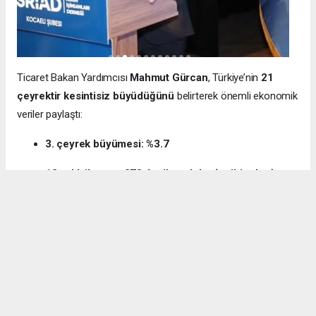
Ticaret Bakan Yardımcısı
Mahmut Gürcan
, Türkiye’nin
21
çeyrektir kesintisiz büyüdüğünü
belirterek önemli ekonomik
veriler paylaştı:
3. çeyrek büyümesi: %3.7
12 aylık ihracat: 270.6 milyar dolar (tarihi rekor)
Milli gelir: 1 trilyon 538 milyar dolar
Gürcan ayrıca e-ticaret hacminin
136 milyar TL’den 3 trilyon
TL’ye
yükseldiğini, bugün
600 bin işletmenin
e-ticarette aktif
olduğunu söyledi.
Kocaeli’nin dış ticaret verilerine de dikkat çeken