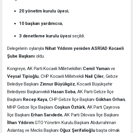
20 yönetim kurulu üyesi
,
10 başkan yardımcısı
,
3 denetleme kurulu üyesi
seçildi.
Delegelerin oylarıyla
Nihat Yıldırım yeniden ASRİAD Kocaeli
Şube Başkanı
oldu.
Kongreye; AK Parti Kocaeli Milletvekilleri
Cemil Yaman
ve
Veysal Tipioğlu
, CHP Kocaeli Milletvekili
Nail Çiler
, Gebze
Belediye Başkanı
Zinnur Büyükgöz
, Kocaeli Büyükşehir
Belediyesi Başkanvekili
Hasan Soba
, AK Parti Gebze İlçe
Başkanı
Recep Kaya
, CHP Gebze İlçe Başkanı
Gökhan Orhan
,
MHP Gebze İlçe Başkanı
Coşkun Öztürk
, AK Parti Çayırova
İlçe Başkanı
Erhan Sarıdede
, AK Parti Dilovası İlçe Başkanı
İlhan Yıldırım
GTO Yönetim Kurulu Başkanı Abdurrahman
Aslantaş ve Meclis Başkanı
Oğuz Şerifalioğlu
başta olmak