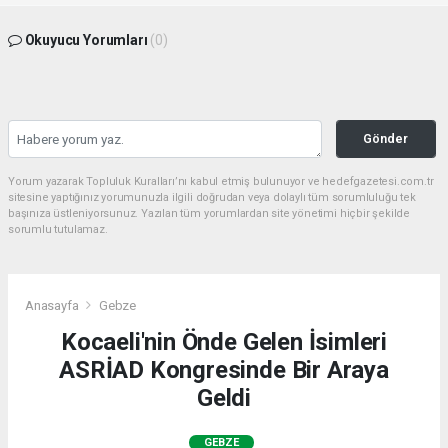
Okuyucu Yorumları
(0)
Gönder
Yorum yazarak Topluluk Kuralları’nı kabul etmiş bulunuyor ve hedefgazetesi.com.tr
sitesine yaptığınız yorumunuzla ilgili doğrudan veya dolaylı tüm sorumluluğu tek
başınıza üstleniyorsunuz. Yazılan tüm yorumlardan site yönetimi hiçbir şekilde
sorumlu tutulamaz.
Anasayfa
Gebze
Kocaeli'nin Önde Gelen İsimleri
ASRİAD Kongresinde Bir Araya
Geldi
GEBZE