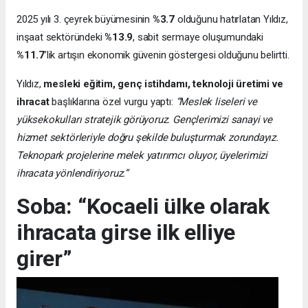
2025 yılı 3. çeyrek büyümesinin
%3.7
olduğunu hatırlatan Yıldız,
inşaat sektöründeki
%13.9
, sabit sermaye oluşumundaki
%11.7
’lik artışın ekonomik güvenin göstergesi olduğunu belirtti.
Yıldız,
mesleki eğitim, genç istihdamı, teknoloji üretimi ve
ihracat
başlıklarına özel vurgu yaptı:
“Meslek liseleri ve
yüksekokulları stratejik görüyoruz. Gençlerimizi sanayi ve
hizmet sektörleriyle doğru şekilde buluşturmak zorundayız.
Teknopark projelerine melek yatırımcı oluyor, üyelerimizi
ihracata yönlendiriyoruz.”
Soba: “Kocaeli ülke olarak
ihracata girse ilk elliye
girer”