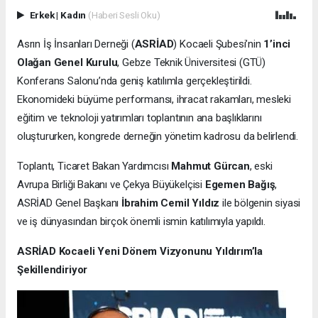
Erkek
|
Kadın
(Haberi Sesli Oku)
Asrın İş İnsanları Derneği (
ASRİAD
) Kocaeli Şubesi’nin
1’inci
Olağan Genel Kurulu
, Gebze Teknik Üniversitesi (GTÜ)
Konferans Salonu’nda geniş katılımla gerçekleştirildi.
Ekonomideki büyüme performansı, ihracat rakamları, mesleki
eğitim ve teknoloji yatırımları toplantının ana başlıklarını
oluştururken, kongrede derneğin yönetim kadrosu da belirlendi.
Toplantı, Ticaret Bakan Yardımcısı
Mahmut Gürcan
, eski
Avrupa Birliği Bakanı ve Çekya Büyükelçisi
Egemen Bağış
,
ASRİAD Genel Başkanı
İbrahim Cemil Yıldız
ile bölgenin siyasi
ve iş dünyasından birçok önemli ismin katılımıyla yapıldı.
ASRİAD Kocaeli Yeni Dönem Vizyonunu Yıldırım’la
Şekillendiriyor