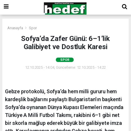
Anasayfa
Spor
Sofya’da Zafer Günü: 6–1’lik
Galibiyet ve Dostluk Karesi
SPOR
12.10.2025 - 14:04, Güncelleme: 12.10.2025 - 14:22
Gebze protokolü, Sofya’da hem milli gururu hem
kardeşlik bağlarını paylaştı Bulgaristan’ın başkenti
Sofya’da oynanan Dünya Kupası Elemeleri maçında
Türkiye A Milli Futbol Takımı, rakibini 6–1 gibi net
bir skorla mağlup ederek büyük bir galibiyete imza
attı. Karşılaşmanın ardından Gebze heyeti, hem