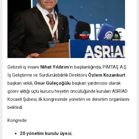
Gebzeli iş insanı
Nihat Yıldırım
’ın başkanlığında; PİMTAŞ A.Ş.
İş Geliştirme ve Sürdürülebilirlik Direktörü
Özlem Kozankurt
başkan vekili,
Onur Güleçoğülu
başkan yardımcısı olarak
görev aldığı üçlü kurucu heyetin öncülüğünde kurulan ASRİAD
Kocaeli Şubesi, ilk kongresinde yönetim ve denetim organlarını
belirledi.
Kongrede:
20 yönetim kurulu üyesi
,