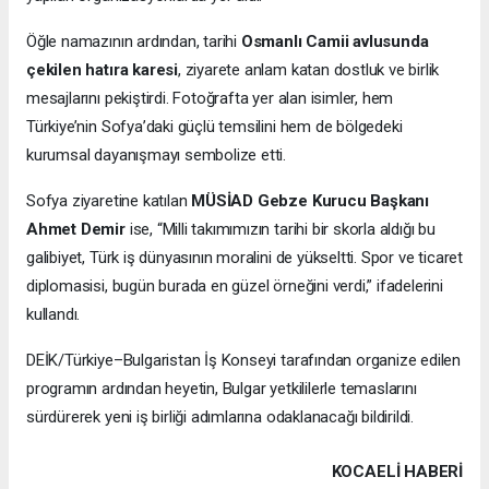
Öğle namazının ardından, tarihi
Osmanlı Camii avlusunda
çekilen hatıra karesi
, ziyarete anlam katan dostluk ve birlik
mesajlarını pekiştirdi. Fotoğrafta yer alan isimler, hem
Türkiye’nin Sofya’daki güçlü temsilini hem de bölgedeki
kurumsal dayanışmayı sembolize etti.
Sofya ziyaretine katılan
MÜSİAD Gebze Kurucu Başkanı
Ahmet Demir
ise, “Milli takımımızın tarihi bir skorla aldığı bu
galibiyet, Türk iş dünyasının moralini de yükseltti. Spor ve ticaret
diplomasisi, bugün burada en güzel örneğini verdi,” ifadelerini
kullandı.
DEİK/Türkiye–Bulgaristan İş Konseyi tarafından organize edilen
programın ardından heyetin, Bulgar yetkililerle temaslarını
sürdürerek yeni iş birliği adımlarına odaklanacağı bildirildi.
KOCAELI HABERİ