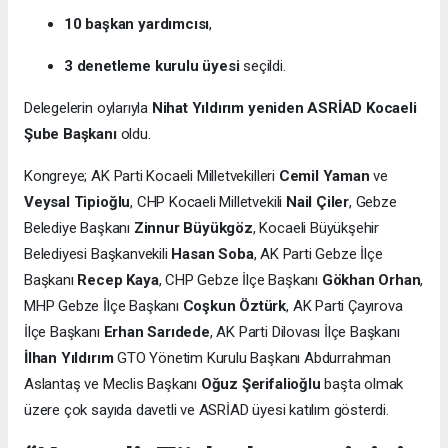
10 başkan yardımcısı
,
3 denetleme kurulu üyesi
seçildi.
Delegelerin oylarıyla
Nihat Yıldırım yeniden ASRİAD Kocaeli
Şube Başkanı
oldu.
Kongreye; AK Parti Kocaeli Milletvekilleri
Cemil Yaman
ve
Veysal Tipioğlu
, CHP Kocaeli Milletvekili
Nail Çiler
, Gebze
Belediye Başkanı
Zinnur Büyükgöz
, Kocaeli Büyükşehir
Belediyesi Başkanvekili
Hasan Soba
, AK Parti Gebze İlçe
Başkanı
Recep Kaya
, CHP Gebze İlçe Başkanı
Gökhan Orhan
,
MHP Gebze İlçe Başkanı
Coşkun Öztürk
, AK Parti Çayırova
İlçe Başkanı
Erhan Sarıdede
, AK Parti Dilovası İlçe Başkanı
İlhan Yıldırım
GTO Yönetim Kurulu Başkanı Abdurrahman
Aslantaş ve Meclis Başkanı
Oğuz Şerifalioğlu
başta olmak
üzere çok sayıda davetli ve ASRİAD üyesi katılım gösterdi.