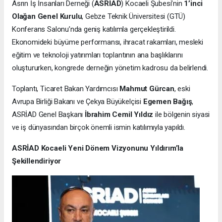
Asrın İş İnsanları Derneği (
ASRİAD
) Kocaeli Şubesi’nin
1’inci
Olağan Genel Kurulu
, Gebze Teknik Üniversitesi (GTÜ)
Konferans Salonu’nda geniş katılımla gerçekleştirildi.
Ekonomideki büyüme performansı, ihracat rakamları, mesleki
eğitim ve teknoloji yatırımları toplantının ana başlıklarını
oluştururken, kongrede derneğin yönetim kadrosu da belirlendi.
Toplantı, Ticaret Bakan Yardımcısı
Mahmut Gürcan
, eski
Avrupa Birliği Bakanı ve Çekya Büyükelçisi
Egemen Bağış
,
ASRİAD Genel Başkanı
İbrahim Cemil Yıldız
ile bölgenin siyasi
ve iş dünyasından birçok önemli ismin katılımıyla yapıldı.
ASRİAD Kocaeli Yeni Dönem Vizyonunu Yıldırım’la
Şekillendiriyor