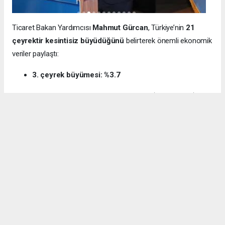
Ticaret Bakan Yardımcısı
Mahmut Gürcan
, Türkiye’nin
21
çeyrektir kesintisiz büyüdüğünü
belirterek önemli ekonomik
veriler paylaştı:
3. çeyrek büyümesi: %3.7
12 aylık ihracat: 270.6 milyar dolar (tarihi rekor)
Milli gelir: 1 trilyon 538 milyar dolar
Gürcan ayrıca e-ticaret hacminin
136 milyar TL’den 3 trilyon
TL’ye
yükseldiğini, bugün
600 bin işletmenin
e-ticarette aktif
olduğunu söyledi.
Kocaeli’nin dış ticaret verilerine de dikkat çeken
Gürcan:
“2024’te ihracat %7.3 artarak 32 milyar dolara ulaştı.
İhracatın ithalatı karşılama oranı 2025’te %87.5’e yükseldi. Bu
tablo Kocaeli’nin üretim gücünü net şekilde ortaya koyuyor.”