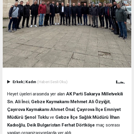
Erkek
|
Kadın
(Haberi Sesli Oku)
Heyet üyeleri arasında yer alan
AK Parti Sakarya Milletvekili
Sn. Ali İnci
,
Gebze Kaymakamı Mehmet Ali Özyiğit
,
Çayırova Kaymakamı Ahmet Önal
,
Çayırova İlçe Emniyet
Müdürü Şenol Toklu
ve
Gebze İlçe Sağlık Müdürü İlhan
Kadıoğlu
,
Deik Bulgaristan Ferhat Dörtköşe
maç sonrası
yapılan organizasyonlarda yer aldı.