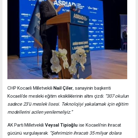
CHP Kocaeli Milletvekili
Nail Çiler
, sanayinin başkenti
Kocaeli’de mesleki eğitim eksikliklerinin altını çizdi:
“307 okulun
sadece 23’ü meslek lisesi. Teknolojiyi yakalamak için eğitim
modellerini acilen yenilemeliyiz.”
AK Parti Milletvekili
Veysal Tipioğlu
ise Kocaeli’nin ihracat
gücünü vurgulayarak:
“Şehrimizin ihracatı 35 milyar dolara