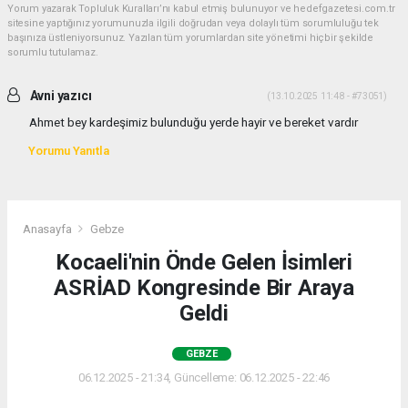
Yorum yazarak Topluluk Kuralları’nı kabul etmiş bulunuyor ve hedefgazetesi.com.tr
sitesine yaptığınız yorumunuzla ilgili doğrudan veya dolaylı tüm sorumluluğu tek
başınıza üstleniyorsunuz. Yazılan tüm yorumlardan site yönetimi hiçbir şekilde
sorumlu tutulamaz.
Avni yazıcı
(13.10.2025 11:48 - #73051)
Ahmet bey kardeşimiz bulunduğu yerde hayir ve bereket vardır
Yorumu Yanıtla
Anasayfa
Gebze
Kocaeli'nin Önde Gelen İsimleri
ASRİAD Kongresinde Bir Araya
Geldi
GEBZE
06.12.2025 - 21:34, Güncelleme: 06.12.2025 - 22:46