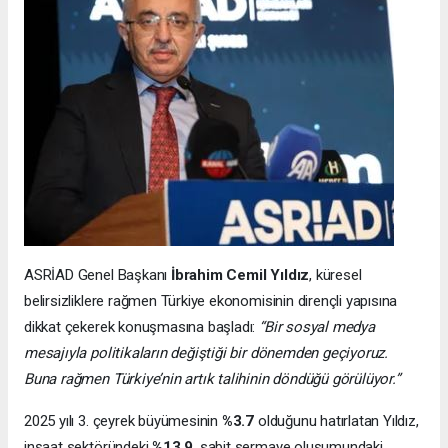
ASRİAD Genel Başkanı
İbrahim Cemil Yıldız
, küresel
belirsizliklere rağmen Türkiye ekonomisinin dirençli yapısına
dikkat çekerek konuşmasına başladı:
“Bir sosyal medya
mesajıyla politikaların değiştiği bir dönemden geçiyoruz.
Buna rağmen Türkiye’nin artık talihinin döndüğü görülüyor.”
2025 yılı 3. çeyrek büyümesinin
%3.7
olduğunu hatırlatan Yıldız,
inşaat sektöründeki
%13.9
, sabit sermaye oluşumundaki