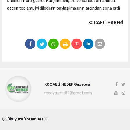
önerilerini dile getirdi. Karşılıklı istişare ve sohbet ortamında
geçen toplantı, iyi dileklerin paylaşılmasının ardından sona erdi.
KOCAELI HABERİ
KOCAELİ HEDEF Gazetesi
medyaumit82@gmail.com
Okuyucu Yorumları
(0)