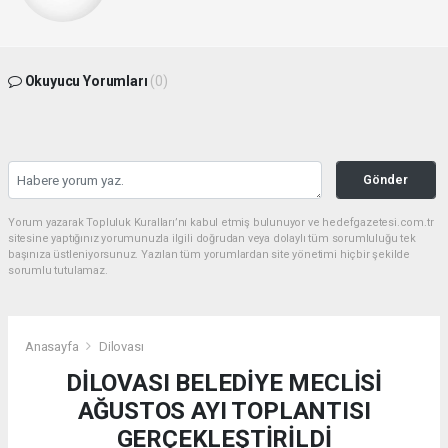
Okuyucu Yorumları
(0)
Gönder
Yorum yazarak Topluluk Kuralları’nı kabul etmiş bulunuyor ve hedefgazetesi.com.tr
sitesine yaptığınız yorumunuzla ilgili doğrudan veya dolaylı tüm sorumluluğu tek
başınıza üstleniyorsunuz. Yazılan tüm yorumlardan site yönetimi hiçbir şekilde
sorumlu tutulamaz.
Anasayfa
Dilovası
DİLOVASI BELEDİYE MECLİSİ
AĞUSTOS AYI TOPLANTISI
GERÇEKLEŞTİRİLDİ