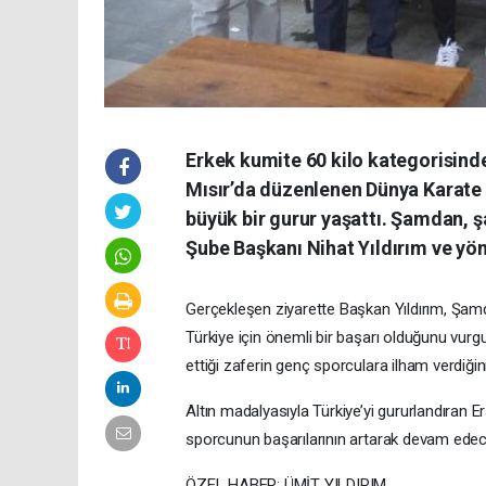
Erkek kumite 60 kilo kategorisin
Mısır’da düzenlenen Dünya Karate
büyük bir gurur yaşattı. Şamdan, 
Şube Başkanı Nihat Yıldırım ve yöne
Gerçekleşen ziyarette Başkan Yıldırım, Şamd
Türkiye için önemli bir başarı olduğunu vurgu
ettiği zaferin genç sporculara ilham verdiğini
Altın madalyasıyla Türkiye’yi gururlandıran E
sporcunun başarılarının artarak devam edeceği
ÖZEL HABER: ÜMİT YILDIRIM