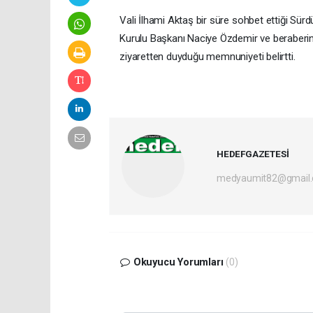
Vali İlhami Aktaş bir süre sohbet ettiği Sür
Kurulu Başkanı Naciye Özdemir ve beraberind
ziyaretten duyduğu memnuniyeti belirtti.
HEDEFGAZETESİ
medyaumit82@gmail
Okuyucu Yorumları
(0)