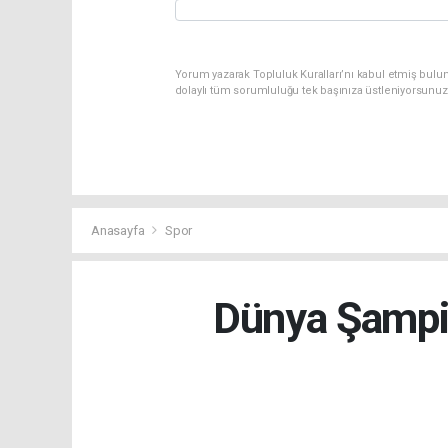
Yorum yazarak Topluluk Kuralları’nı kabul etmiş bulun
dolaylı tüm sorumluluğu tek başınıza üstleniyorsunuz
Anasayfa
Spor
Dünya Şampi