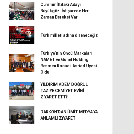
Cumhur İttifakı Adayı
Büyükgöz: İstişarede Her
Zaman Bereket Var
Türk milleti adına direneceğiz
Türkiye’nin Öncü Markaları
NAMET ve Günel Holding
Resmen Kocaeli Asriad Üyesi
Oldu
YILDIRIM ADEM DOĞRUL
TAZİYE CEMİYET EVİNİ
ZİYARET ETTİ!
DAKKON'DAN ÜMİT MEDYA'YA
ANLAMLI ZİYARET