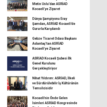
Metin Uslu’dan ASRİAD
Kocaeli’ye Ziyaret
Dünya Şampiyonu Eray
Şamdan, ASRİAD Kocaeli'de
Gururla Karşılandı
Gebze Ticaret Odası Başkanı
Aslantaş’tan ASRİAD
Kocaeli’ye Ziyaret
ASRİAD Kocaeli Şubesi İlk
Genel Kurulunu
Gerçekleştiriyor
Nihat Yıldırım: ASRİAD, İlkeli
ve Sürdürülebilir İş Kültürünün
Temsilcisidir
Kocaeli'nin Önde Gelen
İsimleri ASRİAD Kongresinde