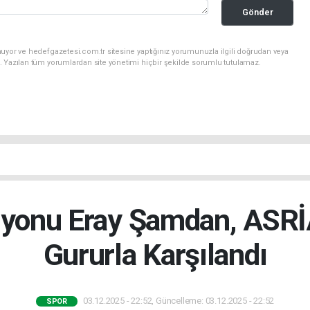
Gönder
uyor ve hedefgazetesi.com.tr sitesine yaptığınız yorumunuzla ilgili doğrudan veya
. Yazılan tüm yorumlardan site yönetimi hiçbir şekilde sorumlu tutulamaz.
yonu Eray Şamdan, ASRİA
Gururla Karşılandı
03.12.2025 - 22:52, Güncelleme: 03.12.2025 - 22:52
SPOR