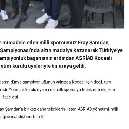
de mücadele eden milli sporcumuz Eray Şamdan,
 Şampiyonası’nda altın madalya kazanarak Türkiye’ye
şampiyonluk başarısının ardından ASRİAD Kocaeli
tim kurulu üyeleriyle bir araya geldi.
an’ın dünya şampiyonluğunun yalnızca Kocaeli için değil, tüm
ladı. Yönetim kurulu üyeleri de milli sporcuyu tebrik ederek, elde
 ifade etti.
ray Şamdan’a bir kez daha tebriklerini ileten ASRİAD yönetimi, milli
ne inandıklarını belirtti.