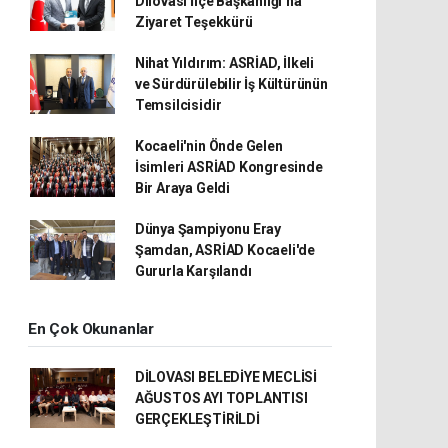
Dilovası İlçe Başkanlığı’na
Ziyaret Teşekkürü
Nihat Yıldırım: ASRİAD, İlkeli
ve Sürdürülebilir İş Kültürünün
Temsilcisidir
Kocaeli'nin Önde Gelen
İsimleri ASRİAD Kongresinde
Bir Araya Geldi
Dünya Şampiyonu Eray
Şamdan, ASRİAD Kocaeli'de
Gururla Karşılandı
En Çok Okunanlar
DİLOVASI BELEDİYE MECLİSİ
AĞUSTOS AYI TOPLANTISI
GERÇEKLEŞTİRİLDİ