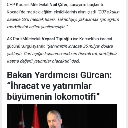
CHP Kocaeli Milletvekili
Nail Çiler
, sanayinin başkenti
Kocaeli’de mesleki eğitim eksikliklerinin altını çizdi:
“307 okulun
sadece 23’ü meslek lisesi. Teknolojiyi yakalamak için eğitim
modellerini acilen yenilemeliyiz.”
AK Parti Milletvekili
Veysal Tipioğlu
ise Kocaeli’nin ihracat
gücünü vurgulayarak:
“Şehrimizin ihracatı 35 milyar dolara
yaklaştı. Cari açığın kapanmasında en önemli rol, ürettiğiniz
katma değerli yatırımlar olacaktır.” dedi.
Bakan Yardımcısı Gürcan:
“İhracat ve yatırımlar
büyümenin lokomotifi”