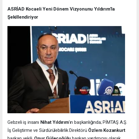
ASRİAD Kocaeli Yeni Dönem Vizyonunu Yıldırım’la
Şekillendiriyor
Gebzeli iş insanı
Nihat Yıldırım
’ın başkanlığında; PİMTAŞ A.Ş.
İş Geliştirme ve Sürdürülebilirlik Direktörü
Özlem Kozankurt
başkan vekili,
Onur Güleçoğülu
başkan yardımcısı olarak