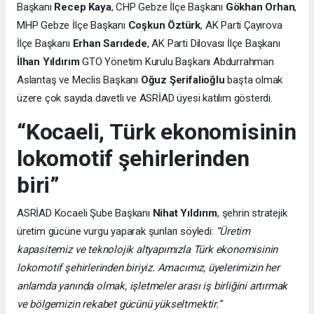
Başkanı
Recep Kaya
, CHP Gebze İlçe Başkanı
Gökhan Orhan
,
MHP Gebze İlçe Başkanı
Coşkun Öztürk
, AK Parti Çayırova
İlçe Başkanı
Erhan Sarıdede
, AK Parti Dilovası İlçe Başkanı
İlhan Yıldırım
GTO Yönetim Kurulu Başkanı Abdurrahman
Aslantaş ve Meclis Başkanı
Oğuz Şerifalioğlu
başta olmak
üzere çok sayıda davetli ve ASRİAD üyesi katılım gösterdi.
“Kocaeli, Türk ekonomisinin
lokomotif şehirlerinden
biri”
ASRİAD Kocaeli Şube Başkanı
Nihat Yıldırım
, şehrin stratejik
üretim gücüne vurgu yaparak şunları söyledi:
“Üretim
kapasitemiz ve teknolojik altyapımızla Türk ekonomisinin
lokomotif şehirlerinden biriyiz. Amacımız, üyelerimizin her
anlamda yanında olmak, işletmeler arası iş birliğini artırmak
ve bölgemizin rekabet gücünü yükseltmektir.”