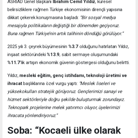
ASRİAD Genel Başkanı
İbrahim Cemil Yıldız
, küresel
belirsizliklere rağmen Türkiye ekonomisinin dirençli yapısına
dikkat çekerek konuşmasına başladı:
“Bir sosyal medya
mesajıyla politikaların değiştiği bir dönemden geçiyoruz.
Buna rağmen Türkiye’nin artık talihinin döndüğü görülüyor.”
2025 yılı 3. çeyrek büyümesinin
%3.7
olduğunu hatırlatan Yıldız,
inşaat sektöründeki
%13.9
, sabit sermaye oluşumundaki
%11.7
’lik artışın ekonomik güvenin göstergesi olduğunu belirtti.
Yıldız,
mesleki eğitim, genç istihdamı, teknoloji üretimi ve
ihracat
başlıklarına özel vurgu yaptı:
“Meslek liseleri ve
yüksekokulları stratejik görüyoruz. Gençlerimizi sanayi ve
hizmet sektörleriyle doğru şekilde buluşturmak zorundayız.
Teknopark projelerine melek yatırımcı oluyor, üyelerimizi
ihracata yönlendiriyoruz.”
Soba: “Kocaeli ülke olarak