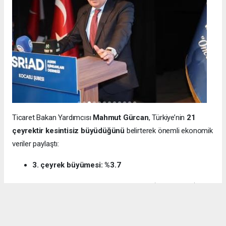
Ticaret Bakan Yardımcısı
Mahmut Gürcan
, Türkiye’nin
21
çeyrektir kesintisiz büyüdüğünü
belirterek önemli ekonomik
veriler paylaştı:
3. çeyrek büyümesi: %3.7
12 aylık ihracat: 270.6 milyar dolar (tarihi rekor)
Milli gelir: 1 trilyon 538 milyar dolar