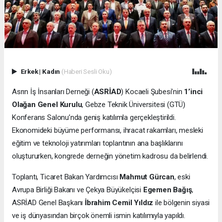
Erkek
|
Kadın
(Haberi Sesli Oku)
Asrın İş İnsanları Derneği (
ASRİAD
) Kocaeli Şubesi’nin
1’inci
Olağan Genel Kurulu
, Gebze Teknik Üniversitesi (GTÜ)
Konferans Salonu’nda geniş katılımla gerçekleştirildi.
Ekonomideki büyüme performansı, ihracat rakamları, mesleki
eğitim ve teknoloji yatırımları toplantının ana başlıklarını
oluştururken, kongrede derneğin yönetim kadrosu da belirlendi.
Toplantı, Ticaret Bakan Yardımcısı
Mahmut Gürcan
, eski
Avrupa Birliği Bakanı ve Çekya Büyükelçisi
Egemen Bağış
,
ASRİAD Genel Başkanı
İbrahim Cemil Yıldız
ile bölgenin siyasi
ve iş dünyasından birçok önemli ismin katılımıyla yapıldı.