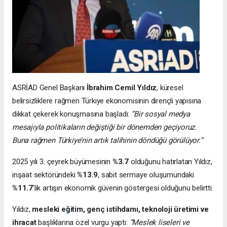
ASRİAD Genel Başkanı
İbrahim Cemil Yıldız
, küresel
belirsizliklere rağmen Türkiye ekonomisinin dirençli yapısına
dikkat çekerek konuşmasına başladı:
“Bir sosyal medya
mesajıyla politikaların değiştiği bir dönemden geçiyoruz.
Buna rağmen Türkiye’nin artık talihinin döndüğü görülüyor.”
2025 yılı 3. çeyrek büyümesinin
%3.7
olduğunu hatırlatan Yıldız,
inşaat sektöründeki
%13.9
, sabit sermaye oluşumundaki
%11.7
’lik artışın ekonomik güvenin göstergesi olduğunu belirtti.
Yıldız,
mesleki eğitim, genç istihdamı, teknoloji üretimi ve
ihracat
başlıklarına özel vurgu yaptı:
“Meslek liseleri ve