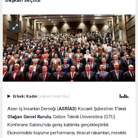
Erkek
|
Kadın
(Haberi Sesli Oku)
Asrın İş İnsanları Derneği (
ASRİAD
) Kocaeli Şubesi’nin
1’inci
Olağan Genel Kurulu
, Gebze Teknik Üniversitesi (GTÜ)
Konferans Salonu’nda geniş katılımla gerçekleştirildi.
Ekonomideki büyüme performansı, ihracat rakamları, mesleki