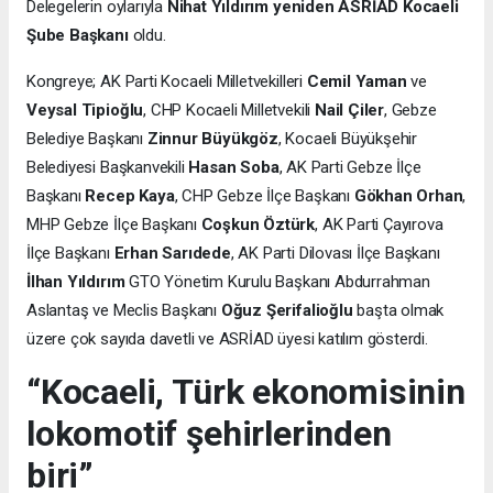
Delegelerin oylarıyla
Nihat Yıldırım yeniden ASRİAD Kocaeli
Şube Başkanı
oldu.
Kongreye; AK Parti Kocaeli Milletvekilleri
Cemil Yaman
ve
Veysal Tipioğlu
, CHP Kocaeli Milletvekili
Nail Çiler
, Gebze
Belediye Başkanı
Zinnur Büyükgöz
, Kocaeli Büyükşehir
Belediyesi Başkanvekili
Hasan Soba
, AK Parti Gebze İlçe
Başkanı
Recep Kaya
, CHP Gebze İlçe Başkanı
Gökhan Orhan
,
MHP Gebze İlçe Başkanı
Coşkun Öztürk
, AK Parti Çayırova
İlçe Başkanı
Erhan Sarıdede
, AK Parti Dilovası İlçe Başkanı
İlhan Yıldırım
GTO Yönetim Kurulu Başkanı Abdurrahman
Aslantaş ve Meclis Başkanı
Oğuz Şerifalioğlu
başta olmak
üzere çok sayıda davetli ve ASRİAD üyesi katılım gösterdi.
“Kocaeli, Türk ekonomisinin
lokomotif şehirlerinden
biri”