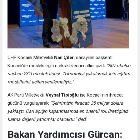
CHP Kocaeli Milletvekili
Nail Çiler
, sanayinin başkenti
Kocaeli’de mesleki eğitim eksikliklerinin altını çizdi:
“307 okulun
sadece 23’ü meslek lisesi. Teknolojiyi yakalamak için eğitim
modellerini acilen yenilemeliyiz.”
AK Parti Milletvekili
Veysal Tipioğlu
ise Kocaeli’nin ihracat
gücünü vurgulayarak:
“Şehrimizin ihracatı 35 milyar dolara
yaklaştı. Cari açığın kapanmasında en önemli rol, ürettiğiniz
katma değerli yatırımlar olacaktır.” dedi.
Bakan Yardımcısı Gürcan: