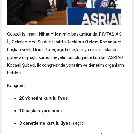
Gebzeli iş insanı
Nihat Yıldırım
’ın başkanlığında; PİMTAŞ A.Ş.
İş Geliştirme ve Sürdürülebilirlik Direktörü
Özlem Kozankurt
başkan vekili,
Onur Güleçoğülu
başkan yardımcısı olarak
görev aldığı üçlü kurucu heyetin öncülüğünde kurulan ASRİAD
Kocaeli Şubesi, ilk kongresinde yönetim ve denetim organlarını
belirledi.
Kongrede:
20 yönetim kurulu üyesi
,
10 başkan yardımcısı
,
3 denetleme kurulu üyesi
seçildi.