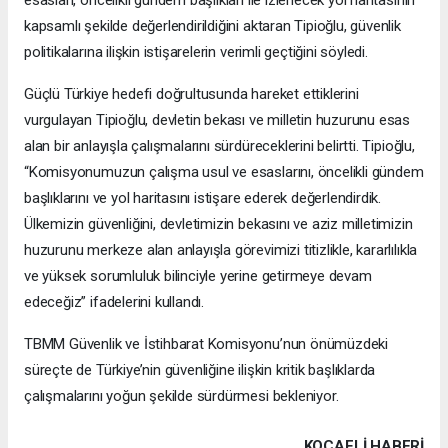
esasları, öncelikli gündem başlıkları ile izlenecek yol haritasının
kapsamlı şekilde değerlendirildiğini aktaran Tipioğlu, güvenlik
politikalarına ilişkin istişarelerin verimli geçtiğini söyledi.
Güçlü Türkiye hedefi doğrultusunda hareket ettiklerini
vurgulayan Tipioğlu, devletin bekası ve milletin huzurunu esas
alan bir anlayışla çalışmalarını sürdüreceklerini belirtti. Tipioğlu,
“Komisyonumuzun çalışma usul ve esaslarını, öncelikli gündem
başlıklarını ve yol haritasını istişare ederek değerlendirdik.
Ülkemizin güvenliğini, devletimizin bekasını ve aziz milletimizin
huzurunu merkeze alan anlayışla görevimizi titizlikle, kararlılıkla
ve yüksek sorumluluk bilinciyle yerine getirmeye devam
edeceğiz” ifadelerini kullandı.
TBMM Güvenlik ve İstihbarat Komisyonu’nun önümüzdeki
süreçte de Türkiye’nin güvenliğine ilişkin kritik başlıklarda
çalışmalarını yoğun şekilde sürdürmesi bekleniyor.
KOCAELI HABERİ