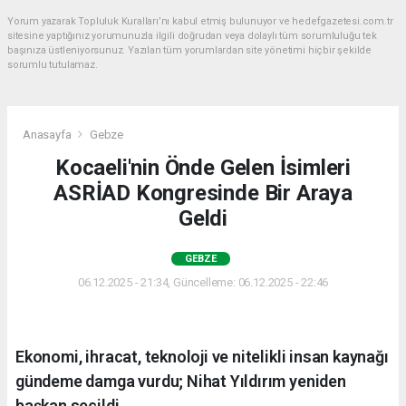
Yorum yazarak Topluluk Kuralları’nı kabul etmiş bulunuyor ve hedefgazetesi.com.tr
sitesine yaptığınız yorumunuzla ilgili doğrudan veya dolaylı tüm sorumluluğu tek
başınıza üstleniyorsunuz. Yazılan tüm yorumlardan site yönetimi hiçbir şekilde
sorumlu tutulamaz.
Anasayfa
Gebze
Kocaeli'nin Önde Gelen İsimleri
ASRİAD Kongresinde Bir Araya
Geldi
GEBZE
06.12.2025 - 21:34, Güncelleme: 06.12.2025 - 22:46
Ekonomi, ihracat, teknoloji ve nitelikli insan kaynağı
gündeme damga vurdu; Nihat Yıldırım yeniden
başkan seçildi