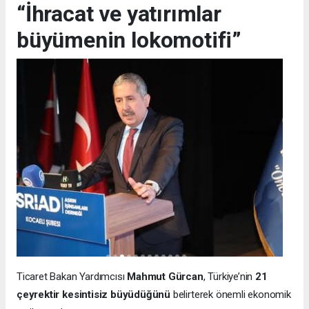
“İhracat ve yatırımlar
büyümenin lokomotifi”
Ticaret Bakan Yardımcısı
Mahmut Gürcan
, Türkiye’nin
21
çeyrektir kesintisiz büyüdüğünü
belirterek önemli ekonomik