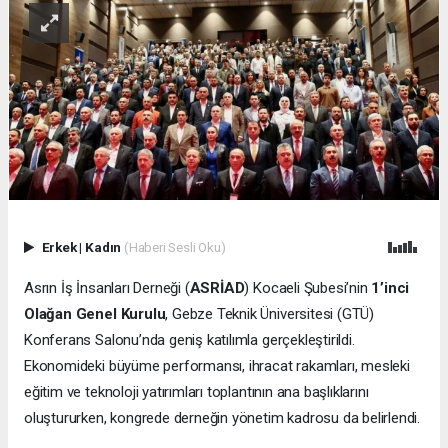
Erkek
|
Kadın
(Haberi Sesli Oku)
Asrın İş İnsanları Derneği (
ASRİAD
) Kocaeli Şubesi’nin
1’inci
Olağan Genel Kurulu
, Gebze Teknik Üniversitesi (GTÜ)
Konferans Salonu’nda geniş katılımla gerçekleştirildi.
Ekonomideki büyüme performansı, ihracat rakamları, mesleki
eğitim ve teknoloji yatırımları toplantının ana başlıklarını
oluştururken, kongrede derneğin yönetim kadrosu da belirlendi.