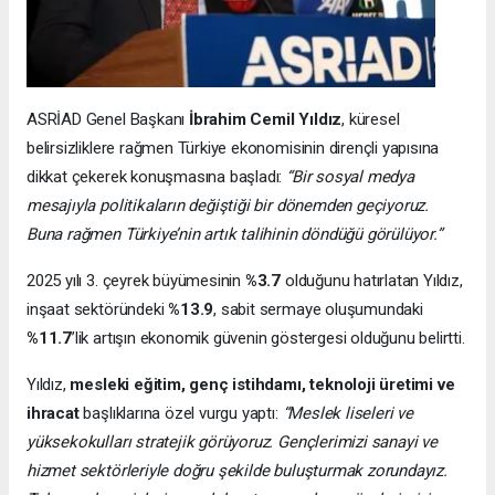
ASRİAD Genel Başkanı
İbrahim Cemil Yıldız
, küresel
belirsizliklere rağmen Türkiye ekonomisinin dirençli yapısına
dikkat çekerek konuşmasına başladı:
“Bir sosyal medya
mesajıyla politikaların değiştiği bir dönemden geçiyoruz.
Buna rağmen Türkiye’nin artık talihinin döndüğü görülüyor.”
2025 yılı 3. çeyrek büyümesinin
%3.7
olduğunu hatırlatan Yıldız,
inşaat sektöründeki
%13.9
, sabit sermaye oluşumundaki
%11.7
’lik artışın ekonomik güvenin göstergesi olduğunu belirtti.
Yıldız,
mesleki eğitim, genç istihdamı, teknoloji üretimi ve
ihracat
başlıklarına özel vurgu yaptı:
“Meslek liseleri ve
yüksekokulları stratejik görüyoruz. Gençlerimizi sanayi ve
hizmet sektörleriyle doğru şekilde buluşturmak zorundayız.