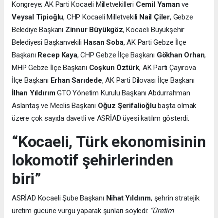
Kongreye; AK Parti Kocaeli Milletvekilleri
Cemil Yaman
ve
Veysal Tipioğlu
, CHP Kocaeli Milletvekili
Nail Çiler
, Gebze
Belediye Başkanı
Zinnur Büyükgöz
, Kocaeli Büyükşehir
Belediyesi Başkanvekili
Hasan Soba
, AK Parti Gebze İlçe
Başkanı
Recep Kaya
, CHP Gebze İlçe Başkanı
Gökhan Orhan
,
MHP Gebze İlçe Başkanı
Coşkun Öztürk
, AK Parti Çayırova
İlçe Başkanı
Erhan Sarıdede
, AK Parti Dilovası İlçe Başkanı
İlhan Yıldırım
GTO Yönetim Kurulu Başkanı Abdurrahman
Aslantaş ve Meclis Başkanı
Oğuz Şerifalioğlu
başta olmak
üzere çok sayıda davetli ve ASRİAD üyesi katılım gösterdi.
“Kocaeli, Türk ekonomisinin
lokomotif şehirlerinden
biri”
ASRİAD Kocaeli Şube Başkanı
Nihat Yıldırım
, şehrin stratejik
üretim gücüne vurgu yaparak şunları söyledi:
“Üretim