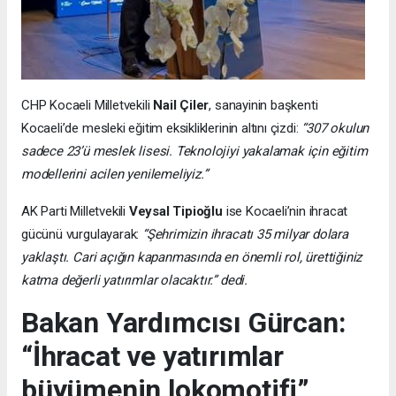
CHP Kocaeli Milletvekili
Nail Çiler
, sanayinin başkenti
Kocaeli’de mesleki eğitim eksikliklerinin altını çizdi:
“307 okulun
sadece 23’ü meslek lisesi. Teknolojiyi yakalamak için eğitim
modellerini acilen yenilemeliyiz.”
AK Parti Milletvekili
Veysal Tipioğlu
ise Kocaeli’nin ihracat
gücünü vurgulayarak:
“Şehrimizin ihracatı 35 milyar dolara
yaklaştı. Cari açığın kapanmasında en önemli rol, ürettiğiniz
katma değerli yatırımlar olacaktır.” dedi.
Bakan Yardımcısı Gürcan:
“İhracat ve yatırımlar
büyümenin lokomotifi”