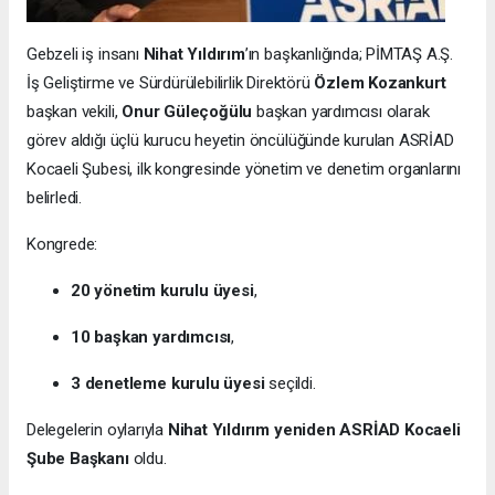
Gebzeli iş insanı
Nihat Yıldırım
’ın başkanlığında; PİMTAŞ A.Ş.
İş Geliştirme ve Sürdürülebilirlik Direktörü
Özlem Kozankurt
başkan vekili,
Onur Güleçoğülu
başkan yardımcısı olarak
görev aldığı üçlü kurucu heyetin öncülüğünde kurulan ASRİAD
Kocaeli Şubesi, ilk kongresinde yönetim ve denetim organlarını
belirledi.
Kongrede:
20 yönetim kurulu üyesi
,
10 başkan yardımcısı
,
3 denetleme kurulu üyesi
seçildi.
Delegelerin oylarıyla
Nihat Yıldırım yeniden ASRİAD Kocaeli
Şube Başkanı
oldu.