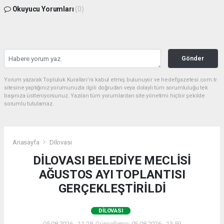
Okuyucu Yorumları
(0)
Gönder
Yorum yazarak Topluluk Kuralları’nı kabul etmiş bulunuyor ve hedefgazetesi.com.tr
sitesine yaptığınız yorumunuzla ilgili doğrudan veya dolaylı tüm sorumluluğu tek
başınıza üstleniyorsunuz. Yazılan tüm yorumlardan site yönetimi hiçbir şekilde
sorumlu tutulamaz.
Anasayfa
Dilovası
DİLOVASI BELEDİYE MECLİSİ
AĞUSTOS AYI TOPLANTISI
GERÇEKLEŞTİRİLDİ
DILOVASI
05.08.2026 - 11:28, Güncelleme: 05.08.2026 - 13:59