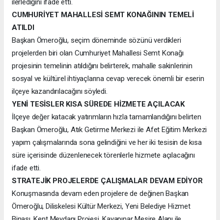
ilerlediğini ifade etti.
CUMHURİYET MAHALLESİ SEMT KONAĞININ TEMELİ
ATILDI
Başkan Ömeroğlu, seçim döneminde sözünü verdikleri
projelerden biri olan Cumhuriyet Mahallesi Semt Konağı
projesinin temelinin atıldığını belirterek, mahalle sakinlerinin
sosyal ve kültürel ihtiyaçlarına cevap verecek önemli bir eserin
ilçeye kazandırılacağını söyledi.
YENİ TESİSLER KISA SÜREDE HİZMETE AÇILACAK
İlçeye değer katacak yatırımların hızla tamamlandığını belirten
Başkan Ömeroğlu, Atık Getirme Merkezi ile Afet Eğitim Merkezi
yapım çalışmalarında sona gelindiğini ve her iki tesisin de kısa
süre içerisinde düzenlenecek törenlerle hizmete açılacağını
ifade etti.
STRATEJİK PROJELERDE ÇALIŞMALAR DEVAM EDİYOR
Konuşmasında devam eden projelere de değinen Başkan
Ömeroğlu, Diliskelesi Kültür Merkezi, Yeni Belediye Hizmet
Binası, Kent Meydanı Projesi, Kayapınar Mesire Alanı ile