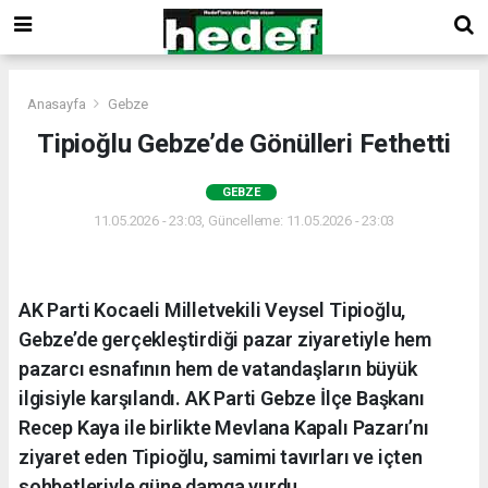
Anasayfa
Gebze
Tipioğlu Gebze’de Gönülleri Fethetti
GEBZE
11.05.2026 - 23:03, Güncelleme: 11.05.2026 - 23:03
AK Parti Kocaeli Milletvekili Veysel Tipioğlu,
Gebze’de gerçekleştirdiği pazar ziyaretiyle hem
pazarcı esnafının hem de vatandaşların büyük
ilgisiyle karşılandı. AK Parti Gebze İlçe Başkanı
Recep Kaya ile birlikte Mevlana Kapalı Pazarı’nı
ziyaret eden Tipioğlu, samimi tavırları ve içten
sohbetleriyle güne damga vurdu.