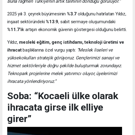
Buna rağmen Türkiye’nin artık talihinin döndüğü görülüyor.”
2025 yılı 3. çeyrek büyümesinin
%3.7
olduğunu hatırlatan Yıldız,
inşaat sektöründeki
%13.9
, sabit sermaye oluşumundaki
%11.7
’lik artışın ekonomik güvenin göstergesi olduğunu belirtti.
Yıldız,
mesleki eğitim, genç istihdamı, teknoloji üretimi ve
ihracat
başlıklarına özel vurgu yaptı:
“Meslek liseleri ve
yüksekokulları stratejik görüyoruz. Gençlerimizi sanayi ve
hizmet sektörleriyle doğru şekilde buluşturmak zorundayız.
Teknopark projelerine melek yatırımcı oluyor, üyelerimizi
ihracata yönlendiriyoruz.”
Soba: “Kocaeli ülke olarak
ihracata girse ilk elliye
girer”