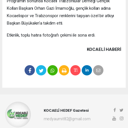
Programın sonunda Kocaeli Trabzonlular Derneği Gençlik
Kolları Başkanı Orhan Gazi İmamoğlu, gençlik kolları adına
Kocaelispor ve Trabzonspor renklerini taşıyan özel bir atkıyı
Başkan Büyükakın’a takdim etti.
Etkinlik, toplu hatıra fotoğrafı çekimi ile sona erdi.
KOCAELI HABERİ
KOCAELİ HEDEF Gazetesi
medyaumit82@gmail.com