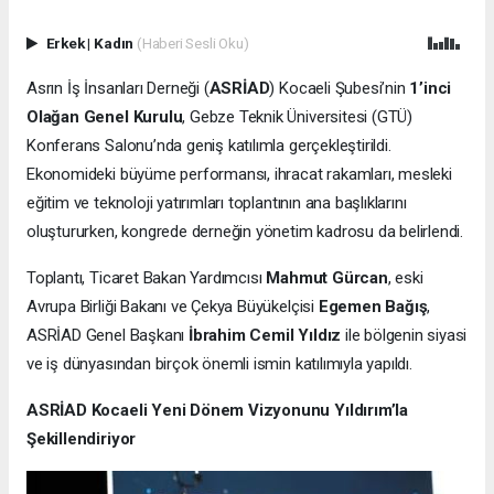
Erkek
|
Kadın
(Haberi Sesli Oku)
Asrın İş İnsanları Derneği (
ASRİAD
) Kocaeli Şubesi’nin
1’inci
Olağan Genel Kurulu
, Gebze Teknik Üniversitesi (GTÜ)
Konferans Salonu’nda geniş katılımla gerçekleştirildi.
Ekonomideki büyüme performansı, ihracat rakamları, mesleki
eğitim ve teknoloji yatırımları toplantının ana başlıklarını
oluştururken, kongrede derneğin yönetim kadrosu da belirlendi.
Toplantı, Ticaret Bakan Yardımcısı
Mahmut Gürcan
, eski
Avrupa Birliği Bakanı ve Çekya Büyükelçisi
Egemen Bağış
,
ASRİAD Genel Başkanı
İbrahim Cemil Yıldız
ile bölgenin siyasi
ve iş dünyasından birçok önemli ismin katılımıyla yapıldı.
ASRİAD Kocaeli Yeni Dönem Vizyonunu Yıldırım’la
Şekillendiriyor