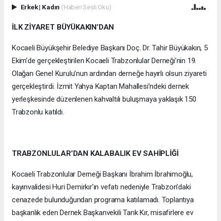
Erkek
|
Kadın
(Haberi Sesli Oku)
İLK ZİYARET BÜYÜKAKIN’DAN
Kocaeli Büyükşehir Belediye Başkanı Doç. Dr. Tahir Büyükakın, 5
Ekim’de gerçekleştirilen Kocaeli Trabzonlular Derneği’nin 19.
Olağan Genel Kurulu’nun ardından derneğe hayırlı olsun ziyareti
gerçekleştirdi. İzmit Yahya Kaptan Mahallesi’ndeki dernek
yerleşkesinde düzenlenen kahvaltılı buluşmaya yaklaşık 150
Trabzonlu katıldı.
TRABZONLULAR’DAN KALABALIK EV SAHİPLİĞİ
Kocaeli Trabzonlular Derneği Başkanı İbrahim İbrahimoğlu,
kayınvalidesi Huri Demirkır’ın vefatı nedeniyle Trabzon’daki
cenazede bulunduğundan programa katılamadı. Toplantıya
başkanlık eden Dernek Başkanvekili Tarık Kır, misafirlere ev