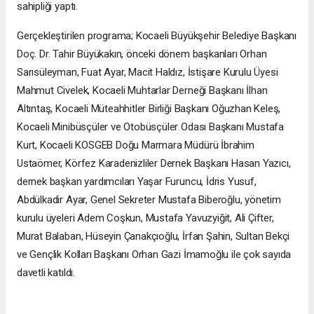
sahipliği yaptı.
Gerçekleştirilen programa; Kocaeli Büyükşehir Belediye Başkanı
Doç. Dr. Tahir Büyükakın, önceki dönem başkanları Orhan
Sarısüleyman, Fuat Ayar, Macit Haldız, İstişare Kurulu Üyesi
Mahmut Civelek, Kocaeli Muhtarlar Derneği Başkanı İlhan
Altıntaş, Kocaeli Müteahhitler Birliği Başkanı Oğuzhan Keleş,
Kocaeli Minibüsçüler ve Otobüsçüler Odası Başkanı Mustafa
Kurt, Kocaeli KOSGEB Doğu Marmara Müdürü İbrahim
Ustaömer, Körfez Karadenizliler Dernek Başkanı Hasan Yazıcı,
dernek başkan yardımcıları Yaşar Furuncu, İdris Yusuf,
Abdülkadir Ayar, Genel Sekreter Mustafa Biberoğlu, yönetim
kurulu üyeleri Adem Coşkun, Mustafa Yavuzyiğit, Ali Çifter,
Murat Balaban, Hüseyin Çanakçıoğlu, İrfan Şahin, Sultan Bekçi
ve Gençlik Kolları Başkanı Orhan Gazi İmamoğlu ile çok sayıda
davetli katıldı.