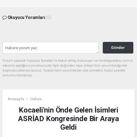
Okuyucu Yorumları
(0)
Gönder
Yorum yazarak Topluluk Kuralları’nı kabul etmiş bulunuyor ve hedefgazetesi.com.tr
sitesine yaptığınız yorumunuzla ilgili doğrudan veya dolaylı tüm sorumluluğu tek
başınıza üstleniyorsunuz. Yazılan tüm yorumlardan site yönetimi hiçbir şekilde
sorumlu tutulamaz.
Anasayfa
Gebze
Kocaeli'nin Önde Gelen İsimleri
ASRİAD Kongresinde Bir Araya
Geldi