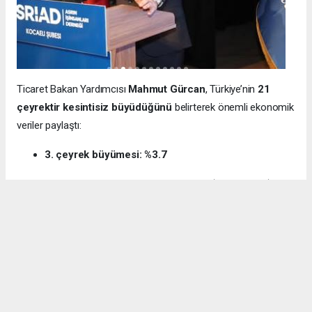
Ticaret Bakan Yardımcısı
Mahmut Gürcan
, Türkiye’nin
21
çeyrektir kesintisiz büyüdüğünü
belirterek önemli ekonomik
veriler paylaştı:
3. çeyrek büyümesi: %3.7
12 aylık ihracat: 270.6 milyar dolar (tarihi rekor)
Milli gelir: 1 trilyon 538 milyar dolar
Gürcan ayrıca e-ticaret hacminin
136 milyar TL’den 3 trilyon
TL’ye
yükseldiğini, bugün
600 bin işletmenin
e-ticarette aktif
olduğunu söyledi.
Kocaeli’nin dış ticaret verilerine de dikkat çeken