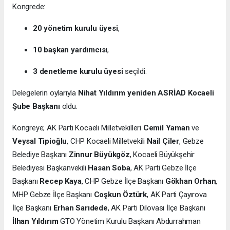
Kongrede:
20 yönetim kurulu üyesi
,
10 başkan yardımcısı
,
3 denetleme kurulu üyesi
seçildi.
Delegelerin oylarıyla
Nihat Yıldırım yeniden ASRİAD Kocaeli
Şube Başkanı
oldu.
Kongreye; AK Parti Kocaeli Milletvekilleri
Cemil Yaman
ve
Veysal Tipioğlu
, CHP Kocaeli Milletvekili
Nail Çiler
, Gebze
Belediye Başkanı
Zinnur Büyükgöz
, Kocaeli Büyükşehir
Belediyesi Başkanvekili
Hasan Soba
, AK Parti Gebze İlçe
Başkanı
Recep Kaya
, CHP Gebze İlçe Başkanı
Gökhan Orhan
,
MHP Gebze İlçe Başkanı
Coşkun Öztürk
, AK Parti Çayırova
İlçe Başkanı
Erhan Sarıdede
, AK Parti Dilovası İlçe Başkanı
İlhan Yıldırım
GTO Yönetim Kurulu Başkanı Abdurrahman