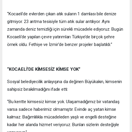
“Kocaeli’de evlerden çıkan atık suların 1 damlası bile denize
gitmiyor. 23 arıtma tesisiyle tüm atık sular arıtılıyor. Aynı
zamanda deniz temizliği için sürekli mücadele ediyoruz. Bugün
Kocaeli’de yapılan çevre yatırımları Türkiye’de birçok şehre
örnek oldu. Fethiye ve İzmir’de benzer projeler başlatıldı.”
“KOCAELİ’DE KİMSESİZ KİMSE YOK”
Sosyal belediyecilik anlayışına da değinen Büyükakın, kimsenin
sahipsiz bırakılmadığını ifade etti:
“Bu kentte kimsesiz kimse yok. Ulaşamadığımız bir vatandaş
varsa sadece haberimiz olmamıştır. Evinde aç yatan kimse
kalmaz. Bağımlılıkla mücadeleden yaşlı ve engelli desteğine
kadar her alanda hizmet veriyoruz. Bunları sizlerin desteğiyle