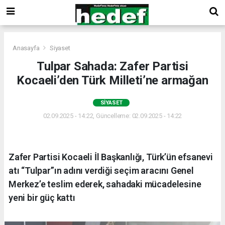
Anasayfa
Siyaset
Tulpar Sahada: Zafer Partisi
Kocaeli’den Türk Milleti’ne armağan
SIYASET
02.09.2025 - 14:22, Güncelleme: 02.09.2025 - 14:22
Zafer Partisi Kocaeli İl Başkanlığı, Türk’ün efsanevi
atı “Tulpar”ın adını verdiği seçim aracını Genel
Merkez’e teslim ederek, sahadaki mücadelesine
yeni bir güç kattı