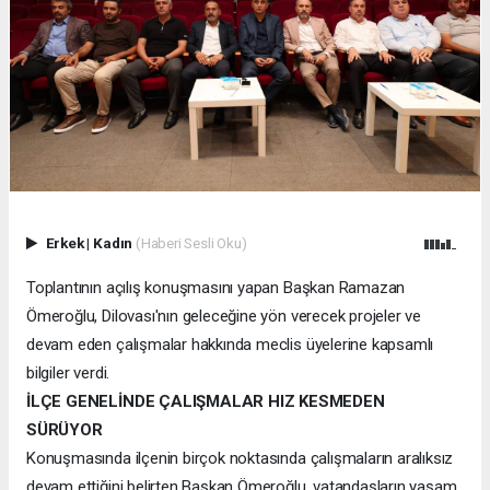
Erkek
|
Kadın
(Haberi Sesli Oku)
Toplantının açılış konuşmasını yapan Başkan Ramazan
Ömeroğlu, Dilovası'nın geleceğine yön verecek projeler ve
devam eden çalışmalar hakkında meclis üyelerine kapsamlı
bilgiler verdi.
İLÇE GENELİNDE ÇALIŞMALAR HIZ KESMEDEN
SÜRÜYOR
Konuşmasında ilçenin birçok noktasında çalışmaların aralıksız
devam ettiğini belirten Başkan Ömeroğlu, vatandaşların yaşam