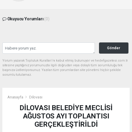
Okuyucu Yorumları
(0)
Gönder
Yorum yazarak Topluluk Kuralları’nı kabul etmiş bulunuyor ve hedefgazetesi.com.tr
sitesine yaptığınız yorumunuzla ilgili doğrudan veya dolaylı tüm sorumluluğu tek
başınıza üstleniyorsunuz. Yazılan tüm yorumlardan site yönetimi hiçbir şekilde
sorumlu tutulamaz.
Anasayfa
Dilovası
DİLOVASI BELEDİYE MECLİSİ
AĞUSTOS AYI TOPLANTISI
GERÇEKLEŞTİRİLDİ