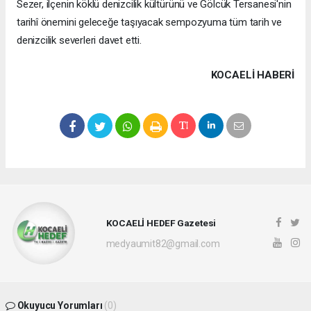
Sezer, ilçenin köklü denizcilik kültürünü ve Gölcük Tersanesi'nin
tarihî önemini geleceğe taşıyacak sempozyuma tüm tarih ve
denizcilik severleri davet etti.
KOCAELI HABERİ
KOCAELİ HEDEF Gazetesi
medyaumit82@gmail.com
Okuyucu Yorumları
(0)