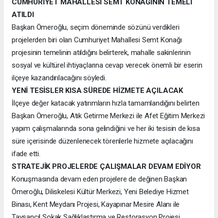
CUMHURİYET MAHALLESİ SEMT KONAĞININ TEMELİ
ATILDI
Başkan Ömeroğlu, seçim döneminde sözünü verdikleri
projelerden biri olan Cumhuriyet Mahallesi Semt Konağı
projesinin temelinin atıldığını belirterek, mahalle sakinlerinin
sosyal ve kültürel ihtiyaçlarına cevap verecek önemli bir eserin
ilçeye kazandırılacağını söyledi.
YENİ TESİSLER KISA SÜREDE HİZMETE AÇILACAK
İlçeye değer katacak yatırımların hızla tamamlandığını belirten
Başkan Ömeroğlu, Atık Getirme Merkezi ile Afet Eğitim Merkezi
yapım çalışmalarında sona gelindiğini ve her iki tesisin de kısa
süre içerisinde düzenlenecek törenlerle hizmete açılacağını
ifade etti.
STRATEJİK PROJELERDE ÇALIŞMALAR DEVAM EDİYOR
Konuşmasında devam eden projelere de değinen Başkan
Ömeroğlu, Diliskelesi Kültür Merkezi, Yeni Belediye Hizmet
Binası, Kent Meydanı Projesi, Kayapınar Mesire Alanı ile
Tavşancıl Sokak Sağlıklaştırma ve Restorasyon Projesi