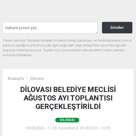
Gönder
Yorum yazarak Topluluk Kuralları’nı kabul etmiş bulunuyor ve hedefgazetesi.com.tr
sitesine yaptığınız yorumunuzla ilgili doğrudan veya dolaylı tüm sorumluluğu tek
başınıza üstleniyorsunuz. Yazılan tüm yorumlardan site yönetimi hiçbir şekilde
sorumlu tutulamaz.
Anasayfa
Dilovası
DİLOVASI BELEDİYE MECLİSİ
AĞUSTOS AYI TOPLANTISI
GERÇEKLEŞTİRİLDİ
DILOVASI
05.08.2026 - 11:28, Güncelleme: 05.08.2026 - 13:59