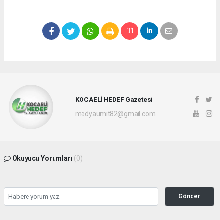
KOCAELİ HEDEF Gazetesi
medyaumit82@gmail.com
Okuyucu Yorumları
(0)
Gönder
Yorum yazarak Topluluk Kuralları’nı kabul etmiş bulunuyor ve hedefgazetesi.com.tr