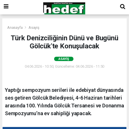
Anasayfa
Asayiş
Türk Denizciliğinin Dünü ve Bugünü
Gölcük'te Konuşulacak
ASAYIŞ
04.06.2026 - 10:50, Güncelleme: 04.06.2026 - 11:50
Yaptığı sempozyum serileri ile edebiyat dünyasında
ses getiren Gölcük Belediyesi, 4-6 Haziran tarihleri
arasında 100. Yılında Gölcük Tersanesi ve Donanma
Sempozyumu’na ev sahipliği yapacak.