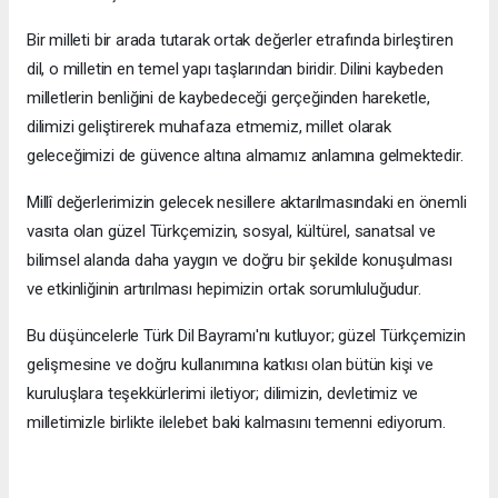
​Bir milleti bir arada tutarak ortak değerler etrafında birleştiren
dil, o milletin en temel yapı taşlarından biridir. Dilini kaybeden
milletlerin benliğini de kaybedeceği gerçeğinden hareketle,
dilimizi geliştirerek muhafaza etmemiz, millet olarak
geleceğimizi de güvence altına almamız anlamına gelmektedir.
​Millî değerlerimizin gelecek nesillere aktarılmasındaki en önemli
vasıta olan güzel Türkçemizin, sosyal, kültürel, sanatsal ve
bilimsel alanda daha yaygın ve doğru bir şekilde konuşulması
ve etkinliğinin artırılması hepimizin ortak sorumluluğudur.
​Bu düşüncelerle Türk Dil Bayramı'nı kutluyor; güzel Türkçemizin
gelişmesine ve doğru kullanımına katkısı olan bütün kişi ve
kuruluşlara teşekkürlerimi iletiyor; dilimizin, devletimiz ve
milletimizle birlikte ilelebet baki kalmasını temenni ediyorum.