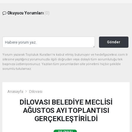
Okuyucu Yorumları
(0)
Gönder
Yorum yazarak Topluluk Kuralları’nı kabul etmiş bulunuyor ve hedefgazetesi.com.tr
sitesine yaptığınız yorumunuzla ilgili doğrudan veya dolaylı tüm sorumluluğu tek
başınıza üstleniyorsunuz. Yazılan tüm yorumlardan site yönetimi hiçbir şekilde
sorumlu tutulamaz.
Anasayfa
Dilovası
DİLOVASI BELEDİYE MECLİSİ
AĞUSTOS AYI TOPLANTISI
GERÇEKLEŞTİRİLDİ
DILOVASI