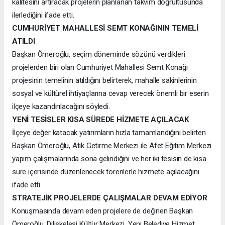
kalitesini artıracak projelerin planlanan takvim doğrultusunda
ilerlediğini ifade etti.
CUMHURİYET MAHALLESİ SEMT KONAĞININ TEMELİ
ATILDI
Başkan Ömeroğlu, seçim döneminde sözünü verdikleri
projelerden biri olan Cumhuriyet Mahallesi Semt Konağı
projesinin temelinin atıldığını belirterek, mahalle sakinlerinin
sosyal ve kültürel ihtiyaçlarına cevap verecek önemli bir eserin
ilçeye kazandırılacağını söyledi.
YENİ TESİSLER KISA SÜREDE HİZMETE AÇILACAK
İlçeye değer katacak yatırımların hızla tamamlandığını belirten
Başkan Ömeroğlu, Atık Getirme Merkezi ile Afet Eğitim Merkezi
yapım çalışmalarında sona gelindiğini ve her iki tesisin de kısa
süre içerisinde düzenlenecek törenlerle hizmete açılacağını
ifade etti.
STRATEJİK PROJELERDE ÇALIŞMALAR DEVAM EDİYOR
Konuşmasında devam eden projelere de değinen Başkan
Ömeroğlu, Diliskelesi Kültür Merkezi, Yeni Belediye Hizmet