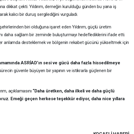
na dikkat çekti. Yıldırım, derneğin kurulduğu günden bu yana iş
rak kalıcı bir duruş sergilediğini vurguladı.
ehirlerinden biri olduğuna işaret eden Yıldırım, güçlü üretim
ını daha sağlam bir zeminde buluşturmayı hedeflediklerini ifade etti.
eri her anlamda desteklemek ve bölgenin rekabet gücünü yükseltmek için
amamında ASRİAD’ın sesi ve gücü daha fazla hissedilmeye
 sürecin güvenle büyüyen bir yapının ve istikrarla güçlenen bir
ırım, açıklamasını
“Daha üretken, daha ilkeli ve daha güçlü
yoruz. Emeği geçen herkese teşekkür ediyor, daha nice yıllara
KOCAELI HABERİ