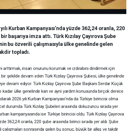
6 yılı Kurban Kampanyası’nda yüzde 362,24 oranla, 220
i bir başarıya imza attı. Türk Kızılay Çayırova Şube
in bu özverili çalışmasıyla ülke genelinde gelen
akdir topladı.
ğini arttırmak, insan onurunu korumak ve ızdırabını dindirmek için
 bir şekilde devam eden Türk Kızılay Çayırova Şubesi, ülke genelinde
meye devam ediyor. Türk Kızılay Çayırova Şube Başkanı Serdar Küçük
üne kadar ülke genelinde kan ve ayni yardım konusunda birçok derece
 olarak 2026 yılı Kurban Kampanyası’nda da Türkiye birincisi olma
güncel durumda Türk Kızılay Şubeleri arasında dokuzuncu sırada yer
kurban kampanyasında ise Türkiye birincisi oldu. Türk Kızılay Çayırova
de 362,24 oranla, 220 şube arasında birinci sırada yer aldı. Şube
 çalışmaları sonrasında gelen bu sonuç, büyük bir alkış ve takdir