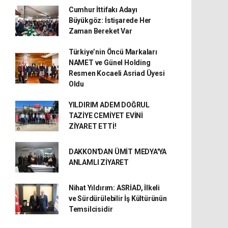
Cumhur İttifakı Adayı
Büyükgöz: İstişarede Her
Zaman Bereket Var
Türkiye’nin Öncü Markaları
NAMET ve Günel Holding
Resmen Kocaeli Asriad Üyesi
Oldu
YILDIRIM ADEM DOĞRUL
TAZİYE CEMİYET EVİNİ
ZİYARET ETTİ!
DAKKON'DAN ÜMİT MEDYA'YA
ANLAMLI ZİYARET
Nihat Yıldırım: ASRİAD, İlkeli
ve Sürdürülebilir İş Kültürünün
Temsilcisidir