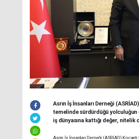
Asrın İş İnsanları Derneği (ASRİAD),
temelinde sürdürdüğü yolculuğun g
iş dünyasına kattığı değer, niteli
Asrın İş İnsanları Derneği (ASRİAD) Kocael