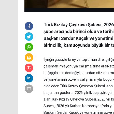
Türk Kızılay Çayırova Şubesi, 202
şube arasında birinci oldu ve tarih
Başkanı Serdar Küçük ve yönetimin
birincilik, kamuoyunda büyük bir t
‘İyiliğin gücüyle birey ve toplumun dirençlili
çalışmak’ misyonuyla çalışmalarına aralıksız
bağışçılarının desteğiyle adından söz ettir
ve yönetiminin özverili çalışmalarıyla, bug
elde eden Türk Kızılay Çayırova Şubesi, son
başarısını gösterdi. 2026 yılı ilk beş aylık 
alan Türk Kızılay Çayırova Şubesi, 2026 yılı 
Şubesi, 2026 yılı Kurban Kampanyası’nda yüz
Başkanı Serdar Küçük ve yönetiminin özverili