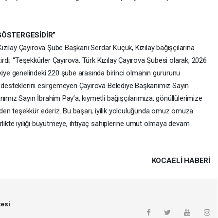
GÖSTERGESİDİR”
zılay Çayırova Şube Başkanı Serdar Küçük, Kızılay bağışçılarına
tirdi; “Teşekkürler Çayırova. Türk Kızılay Çayırova Şubesi olarak, 2026
ye genelindeki 220 şube arasında birinci olmanın gururunu
e desteklerini esirgemeyen Çayırova Belediye Başkanımız Sayın
nımız Sayın İbrahim Pay’a, kıymetli bağışçılarımıza, gönüllülerimize
en teşekkür ederiz. Bu başarı, iyilik yolculuğunda omuz omuza
rlikte iyiliği büyütmeye, ihtiyaç sahiplerine umut olmaya devam
KOCAELI HABERİ
esi