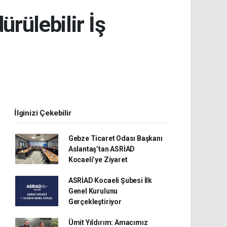
ürülebilir İş
İlginizi Çekebilir
Gebze Ticaret Odası Başkanı
Aslantaş’tan ASRİAD
Kocaeli’ye Ziyaret
ASRİAD Kocaeli Şubesi İlk
Genel Kurulunu
Gerçekleştiriyor
Ümit Yıldırım: Amacımız