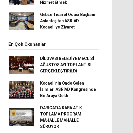
Hizmet Etmek
Gebze Ticaret Odası Başkanı
Aslantaş’tan ASRİAD
Kocaeli’ye Ziyaret
En Çok Okunanlar
DİLOVASI BELEDİYE MECLİSİ
AĞUSTOS AYI TOPLANTISI
GERÇEKLEŞTİRİLDİ
Kocaeli'nin Önde Gelen
İsimleri ASRİAD Kongresinde
Bir Araya Geldi
DARICA'DA KABA ATIK
TOPLAMA PROGRAMI
MAHALLE MAHALLE
SÜRÜYOR