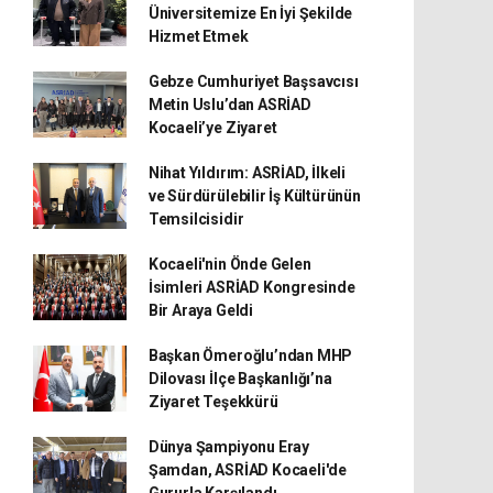
Üniversitemize En İyi Şekilde
Hizmet Etmek
Gebze Cumhuriyet Başsavcısı
Metin Uslu’dan ASRİAD
Kocaeli’ye Ziyaret
Nihat Yıldırım: ASRİAD, İlkeli
ve Sürdürülebilir İş Kültürünün
Temsilcisidir
Kocaeli'nin Önde Gelen
İsimleri ASRİAD Kongresinde
Bir Araya Geldi
Başkan Ömeroğlu’ndan MHP
Dilovası İlçe Başkanlığı’na
Ziyaret Teşekkürü
Dünya Şampiyonu Eray
Şamdan, ASRİAD Kocaeli'de
Gururla Karşılandı