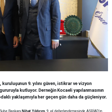
 kuruluşunun 9. yılını güven, istikrar ve vizyon
ururuyla kutluyor. Derneğin Kocaeli yapılanmasının
k odaklı yaklaşımıyla her geçen gün daha da güçleniyor.
i Şube Başkanı
Nihat Yıldırım
, 9. yıl değerlendirmesinde ASRİAD’ın