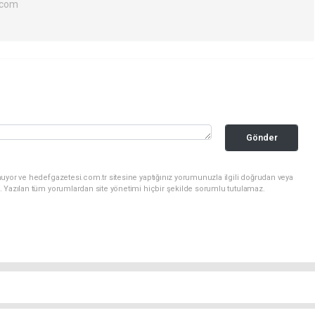
.com
Gönder
uyor ve hedefgazetesi.com.tr sitesine yaptığınız yorumunuzla ilgili doğrudan veya
. Yazılan tüm yorumlardan site yönetimi hiçbir şekilde sorumlu tutulamaz.