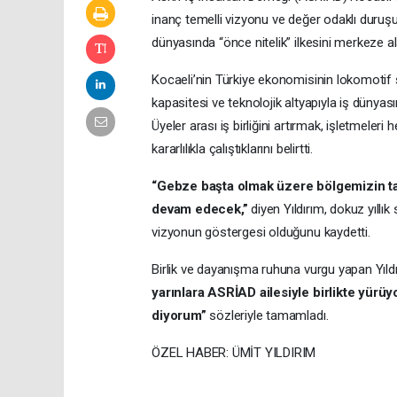
inanç temelli vizyonu ve değer odaklı duruşu
dünyasında “önce nitelik” ilkesini merkeze ala
Kocaeli’nin Türkiye ekonomisinin lokomotif ş
kapasitesi ve teknolojik altyapıyla iş dünyas
Üyeler arası iş birliğini artırmak, işletmel
kararlılıkla çalıştıklarını belirtti.
“Gebze başta olmak üzere bölgemizin t
devam edecek,”
diyen Yıldırım, dokuz yıllık
vizyonun göstergesi olduğunu kaydetti.
Birlik ve dayanışma ruhuna vurgu yapan Yıld
yarınlara ASRİAD ailesiyle birlikte yürü
diyorum”
sözleriyle tamamladı.
ÖZEL HABER: ÜMİT YILDIRIM