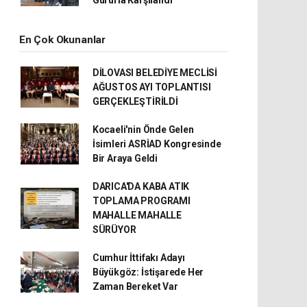
En Çok Okunanlar
DİLOVASI BELEDİYE MECLİSİ
AĞUSTOS AYI TOPLANTISI
GERÇEKLEŞTİRİLDİ
Kocaeli'nin Önde Gelen
İsimleri ASRİAD Kongresinde
Bir Araya Geldi
DARICA'DA KABA ATIK
TOPLAMA PROGRAMI
MAHALLE MAHALLE
SÜRÜYOR
Cumhur İttifakı Adayı
Büyükgöz: İstişarede Her
Zaman Bereket Var