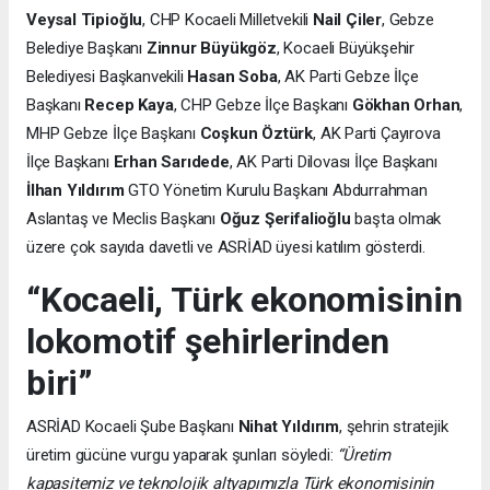
Veysal Tipioğlu
, CHP Kocaeli Milletvekili
Nail Çiler
, Gebze
Belediye Başkanı
Zinnur Büyükgöz
, Kocaeli Büyükşehir
Belediyesi Başkanvekili
Hasan Soba
, AK Parti Gebze İlçe
Başkanı
Recep Kaya
, CHP Gebze İlçe Başkanı
Gökhan Orhan
,
MHP Gebze İlçe Başkanı
Coşkun Öztürk
, AK Parti Çayırova
İlçe Başkanı
Erhan Sarıdede
, AK Parti Dilovası İlçe Başkanı
İlhan Yıldırım
GTO Yönetim Kurulu Başkanı Abdurrahman
Aslantaş ve Meclis Başkanı
Oğuz Şerifalioğlu
başta olmak
üzere çok sayıda davetli ve ASRİAD üyesi katılım gösterdi.
“Kocaeli, Türk ekonomisinin
lokomotif şehirlerinden
biri”
ASRİAD Kocaeli Şube Başkanı
Nihat Yıldırım
, şehrin stratejik
üretim gücüne vurgu yaparak şunları söyledi:
“Üretim
kapasitemiz ve teknolojik altyapımızla Türk ekonomisinin