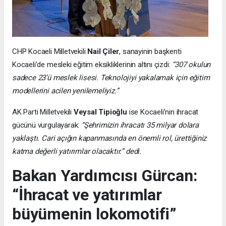
CHP Kocaeli Milletvekili
Nail Çiler
, sanayinin başkenti
Kocaeli’de mesleki eğitim eksikliklerinin altını çizdi:
“307 okulun
sadece 23’ü meslek lisesi. Teknolojiyi yakalamak için eğitim
modellerini acilen yenilemeliyiz.”
AK Parti Milletvekili
Veysal Tipioğlu
ise Kocaeli’nin ihracat
gücünü vurgulayarak:
“Şehrimizin ihracatı 35 milyar dolara
yaklaştı. Cari açığın kapanmasında en önemli rol, ürettiğiniz
katma değerli yatırımlar olacaktır.” dedi.
Bakan Yardımcısı Gürcan:
“İhracat ve yatırımlar
büyümenin lokomotifi”