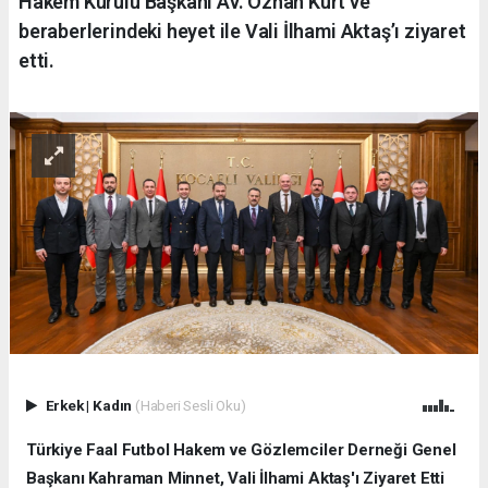
Hakem Kurulu Başkanı Av. Özhan Kurt ve
beraberlerindeki heyet ile Vali İlhami Aktaş’ı ziyaret
etti.
Erkek
|
Kadın
(Haberi Sesli Oku)
Türkiye Faal Futbol Hakem ve Gözlemciler Derneği Genel
Başkanı Kahraman Minnet, Vali İlhami Aktaş'ı Ziyaret Etti