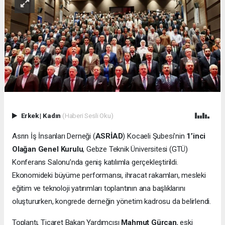
Erkek
|
Kadın
(Haberi Sesli Oku)
Asrın İş İnsanları Derneği (
ASRİAD
) Kocaeli Şubesi’nin
1’inci
Olağan Genel Kurulu
, Gebze Teknik Üniversitesi (GTÜ)
Konferans Salonu’nda geniş katılımla gerçekleştirildi.
Ekonomideki büyüme performansı, ihracat rakamları, mesleki
eğitim ve teknoloji yatırımları toplantının ana başlıklarını
oluştururken, kongrede derneğin yönetim kadrosu da belirlendi.
Toplantı, Ticaret Bakan Yardımcısı
Mahmut Gürcan
, eski