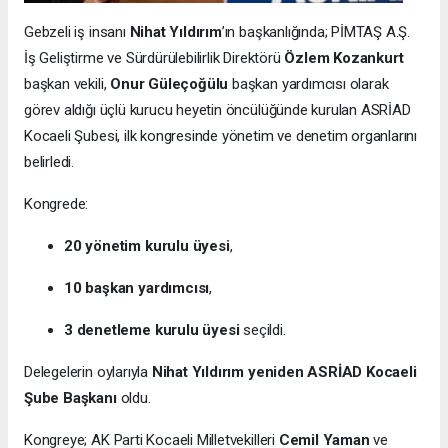
Gebzeli iş insanı
Nihat Yıldırım
’ın başkanlığında; PİMTAŞ A.Ş.
İş Geliştirme ve Sürdürülebilirlik Direktörü
Özlem Kozankurt
başkan vekili,
Onur Güleçoğülu
başkan yardımcısı olarak
görev aldığı üçlü kurucu heyetin öncülüğünde kurulan ASRİAD
Kocaeli Şubesi, ilk kongresinde yönetim ve denetim organlarını
belirledi.
Kongrede:
20 yönetim kurulu üyesi
,
10 başkan yardımcısı
,
3 denetleme kurulu üyesi
seçildi.
Delegelerin oylarıyla
Nihat Yıldırım yeniden ASRİAD Kocaeli
Şube Başkanı
oldu.
Kongreye; AK Parti Kocaeli Milletvekilleri
Cemil Yaman
ve