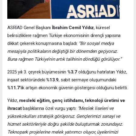
ASRİAD Genel Başkanı
İbrahim Cemil Yıldız
, küresel
belirsizliklere rağmen Türkiye ekonomisinin dirençli yapısına
dikkat çekerek konuşmasına başladı:
“Bir sosyal medya
mesajıyla politikaların değiştiği bir dönemden geçiyoruz.
Buna rağmen Türkiye’nin artık talihinin döndüğü görülüyor.”
2025 yılı 3. çeyrek büyümesinin
%3.7
olduğunu hatırlatan Yıldız,
inşaat sektöründeki
%13.9
, sabit sermaye oluşumundaki
%11.7
’lik artışın ekonomik güvenin göstergesi olduğunu belirtti.
Yıldız,
mesleki eğitim, genç istihdamı, teknoloji üretimi ve
ihracat
başlıklarına özel vurgu yaptı:
“Meslek liseleri ve
yüksekokulları stratejik görüyoruz. Gençlerimizi sanayi ve
hizmet sektörleriyle doğru şekilde buluşturmak zorundayız.
Teknopark projelerine melek yatırımcı oluyor, üyelerimizi