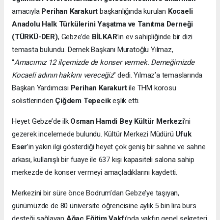
amacıyla
Perihan Karakurt
başkanlığında kurulan
Kocaeli
Anadolu Halk Türkülerini Yaşatma ve Tanıtma Derneği
(TÜRKÜ-DER)
, Gebze’de
BİLKAR
’ın ev sahipliğinde bir dizi
temasta bulundu. Dernek Başkanı Muratoğlu Yılmaz,
“
Amacımız 12 ilçemizde de konser vermek. Derneğimizde
Kocaeli adının hakkını vereceğiz
” dedi. Yılmaz’a temaslarında
Başkan Yardımcısı
Perihan Karakurt
ile THM korosu
solistlerinden
Çiğdem Tepecik
eşlik etti.
Heyet Gebze’de ilk
Osman Hamdi Bey Kültür Merkezi
’ni
gezerek incelemede bulundu. Kültür Merkezi Müdürü
Ufuk
Eser
’in yakın ilgi gösterdiği heyet çok geniş bir sahne ve sahne
arkası, kullanışlı bir fuaye ile 637 kişi kapasiteli salona sahip
merkezde de konser vermeyi amaçladıklarını kaydetti.
Merkezini bir süre önce Bodrum’dan Gebze’ye taşıyan,
günümüzde de 80 üniversite öğrencisine aylık 5 bin lira burs
desteği sağlayan
Ağaç Eğitim Vakfı
’nda vakfın genel sekreteri