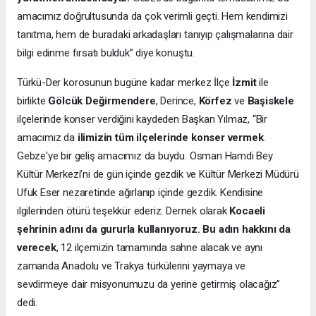
amacımız doğrultusunda da çok verimli geçti. Hem kendimizi
tanıtma, hem de buradaki arkadaşları tanıyıp çalışmalarına dair
bilgi edinme fırsatı bulduk” diye konuştu.
Türkü-Der korosunun bugüne kadar merkez İlçe
İzmit
ile
birlikte
Gölcük
Değirmendere
, Derince,
Körfez
ve
Başiskele
ilçelerinde konser verdiğini kaydeden Başkan Yılmaz, “Bir
amacımız da
ilimizin tüm ilçelerinde konser vermek
.
Gebze'ye bir geliş amacımız da buydu. Osman Hamdi Bey
Kültür Merkezi’ni de gün içinde gezdik ve Kültür Merkezi Müdürü
Ufuk Eser nezaretinde ağırlanıp içinde gezdik. Kendisine
ilgilerinden ötürü teşekkür ederiz. Dernek olarak
Kocaeli
şehrinin adını da gururla kullanıyoruz. Bu adın hakkını da
verecek
, 12 ilçemizin tamamında sahne alacak ve aynı
zamanda Anadolu ve Trakya türkülerini yaymaya ve
sevdirmeye dair misyonumuzu da yerine getirmiş olacağız”
dedi.