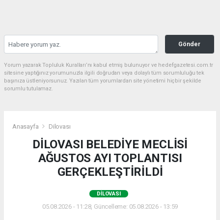
Gönder
Yorum yazarak Topluluk Kuralları’nı kabul etmiş bulunuyor ve hedefgazetesi.com.tr
sitesine yaptığınız yorumunuzla ilgili doğrudan veya dolaylı tüm sorumluluğu tek
başınıza üstleniyorsunuz. Yazılan tüm yorumlardan site yönetimi hiçbir şekilde
sorumlu tutulamaz.
Anasayfa
Dilovası
DİLOVASI BELEDİYE MECLİSİ
AĞUSTOS AYI TOPLANTISI
GERÇEKLEŞTİRİLDİ
DILOVASI
05.08.2026 - 11:28, Güncelleme: 05.08.2026 - 13:59