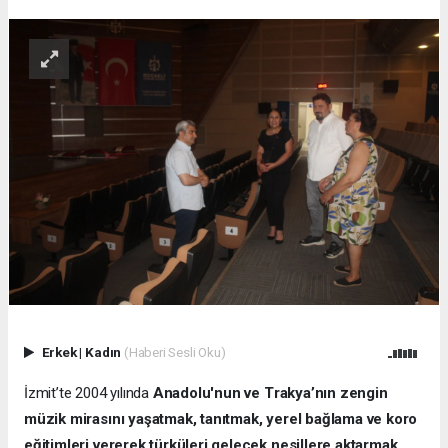
Erkek
|
Kadın
(Haberi Sesli Oku)
İzmit’te 2004 yılında
Anadolu'nun ve Trakya’nın zengin
müzik mirasını yaşatmak, tanıtmak, yerel bağlama ve koro
eğitimleri vererek türküleri gelecek nesillere aktarmak