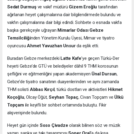
Sedat Durmuş
ve vakıf müdürü
Gizem Eroğlu
tarafından
ağırlanan heyet çalışmalarına dair bilgilendirmede bulundu ve
vakfın çalışmalarına dair bilgi edindi. Sohbete o esnada vakfa
başka gerekçeyle uğrayan
Mimarlar Odası Gebze
Temsilciliği
nden Yönetim Kurulu Üyesi, Mimar ve tiyatro
oyuncusu
Ahmet Yavuzhan Unsur
da eşlik etti.
Buradan Gebze merkezdeki
Latte Kafe
’ye geçen Türkü-Der
heyeti Gebze’de GTÜ ve belediyeler dâhil 9 THM korosunun
şefliğini ve eğitmenliğini yapan akademisyen
Ünal Dursun
,
Gebze’de tiyatro sanatının duayenlerinden ve aynı zamanda
THM solisti
Abbas Kırçıl
, türkü dostları ve aktivistleri
Hikmet
Koçoğlu
, Olcay Öğüt,
Seyhan Topaç
, Civan Topçam ve
Ülkü
Topçam
ile keyifli bir sohbet ortamında buluştu. Fikir
alışverişinde bulundu.
Heyet gün içinde
Soso Çivadze
olarak bilinen söz ve müzik
yazarı, şapka ve takı tasarımcısı
Soner Oral
’a da kısa