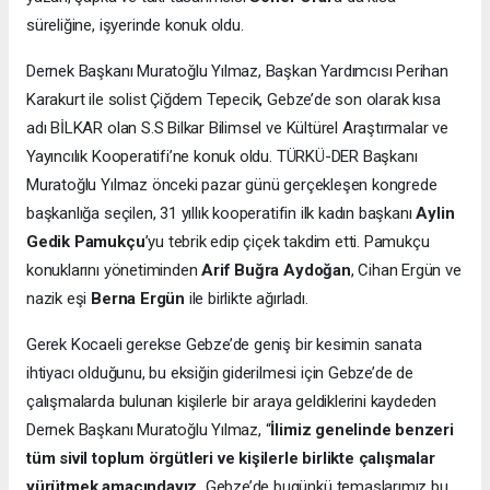
süreliğine, işyerinde konuk oldu.
Dernek Başkanı Muratoğlu Yılmaz, Başkan Yardımcısı Perihan
Karakurt ile solist Çiğdem Tepecik, Gebze’de son olarak kısa
adı BİLKAR olan S.S Bilkar Bilimsel ve Kültürel Araştırmalar ve
Yayıncılık Kooperatifi’ne konuk oldu. TÜRKÜ-DER Başkanı
Muratoğlu Yılmaz önceki pazar günü gerçekleşen kongrede
başkanlığa seçilen, 31 yıllık kooperatifin ilk kadın başkanı
Aylin
Gedik Pamukçu
’yu tebrik edip çiçek takdim etti. Pamukçu
konuklarını yönetiminden
Arif Buğra Aydoğan
, Cihan Ergün ve
nazik eşi
Berna Ergün
ile birlikte ağırladı.
Gerek Kocaeli gerekse Gebze’de geniş bir kesimin sanata
ihtiyacı olduğunu, bu eksiğin giderilmesi için Gebze’de de
çalışmalarda bulunan kişilerle bir araya geldiklerini kaydeden
Dernek Başkanı Muratoğlu Yılmaz, “
İlimiz genelinde benzeri
tüm sivil toplum örgütleri ve kişilerle birlikte çalışmalar
yürütmek amacındayız.
Gebze’de bugünkü temaslarımız bu