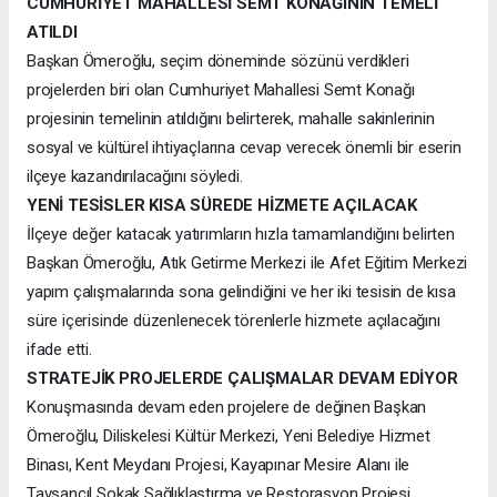
CUMHURİYET MAHALLESİ SEMT KONAĞININ TEMELİ
ATILDI
Başkan Ömeroğlu, seçim döneminde sözünü verdikleri
projelerden biri olan Cumhuriyet Mahallesi Semt Konağı
projesinin temelinin atıldığını belirterek, mahalle sakinlerinin
sosyal ve kültürel ihtiyaçlarına cevap verecek önemli bir eserin
ilçeye kazandırılacağını söyledi.
YENİ TESİSLER KISA SÜREDE HİZMETE AÇILACAK
İlçeye değer katacak yatırımların hızla tamamlandığını belirten
Başkan Ömeroğlu, Atık Getirme Merkezi ile Afet Eğitim Merkezi
yapım çalışmalarında sona gelindiğini ve her iki tesisin de kısa
süre içerisinde düzenlenecek törenlerle hizmete açılacağını
ifade etti.
STRATEJİK PROJELERDE ÇALIŞMALAR DEVAM EDİYOR
Konuşmasında devam eden projelere de değinen Başkan
Ömeroğlu, Diliskelesi Kültür Merkezi, Yeni Belediye Hizmet
Binası, Kent Meydanı Projesi, Kayapınar Mesire Alanı ile
Tavşancıl Sokak Sağlıklaştırma ve Restorasyon Projesi