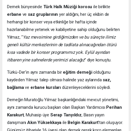
Dernek bünyesinde
Türk Halk Müziği korosu
ile birlikte
erbane
ve
saz
gruplarının
yer aldığını, her üç ekibin de
herhangi bir konser veya etkinliğe bir hafta içinde
hazırlanabilme yetenek ve kabiliyetine sahip olduğunu belirten
Yılmaz, “
Yaz mevsimine girdiğimizden ve bu süreçte ilimiz
geneli kültür merkezlerinin de tadilata alınacağından ötürü
kısa vadede bir konser programımız yok. Eylül ayından
itibaren yine sahnelerde yerimizi alacağız
” diye konuştu.
Türkü-Der’in aynı zamanda bir
eğitim derneği
olduğunu
kaydeden Yılmaz talep olması halinde yaz aylarında
saz,
bağlama
ve
erbane kursları
düzenleyeceklerini söyledi.
Derneğin Muratoğlu Yılmaz başkanlığındaki mevcut yönetimi,
aynı zamanda kurucu başkan olan Başkan Yardımcısı
Perihan
Karakurt
, Muhasip üye
Serap Tanyıldız
, Basın yayın
danışmanı
Akın Yüksekkaya
ile
Belgin Karakurt
’tan oluşuyor.
Günümüz itibariyle 16 üyesi olan dernek gerek koro elemanları