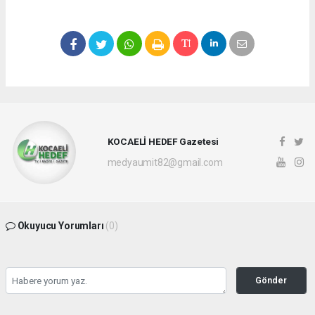
KOCAELİ HEDEF Gazetesi
medyaumit82@gmail.com
Okuyucu Yorumları
(0)
Gönder
Yorum yazarak Topluluk Kuralları’nı kabul etmiş bulunuyor ve hedefgazetesi.com.tr