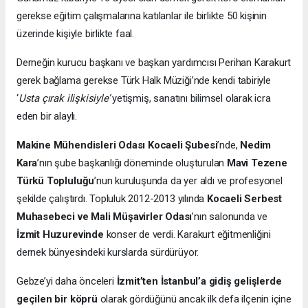
gerekse eğitim çalışmalarına katılanlar ile birlikte 50 kişinin
üzerinde kişiyle birlikte faal.
Derneğin kurucu başkanı ve başkan yardımcısı Perihan Karakurt
gerek bağlama gerekse Türk Halk Müziği’nde kendi tabiriyle
‘
Usta çırak ilişkisiyle’
yetişmiş, sanatını bilimsel olarak icra
eden bir alaylı.
Makine Mühendisleri Odası Kocaeli Şubesi
’nde,
Nedim
Kara
’nın şube başkanlığı döneminde oluşturulan
Mavi Tezene
Türkü Topluluğu
’nun kuruluşunda da yer aldı ve profesyonel
şekilde çalıştırdı. Topluluk 2012-2013 yılında
Kocaeli Serbest
Muhasebeci ve Mali Müşavirler Odası
’nın salonunda ve
İzmit Huzurevinde
konser de verdi. Karakurt eğitmenliğini
dernek bünyesindeki kurslarda sürdürüyor.
Gebze’yi daha önceleri
İzmit’ten İstanbul’a gidiş gelişlerde
geçilen bir köprü
olarak gördüğünü ancak ilk defa ilçenin içine