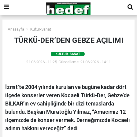
Anasayfa
Kültür-Sanat
TÜRKÜ-DER’DEN GEBZE AÇILIMI
KÜLTÜR-SANAT
21.06.2026 - 11:25, Güncelleme: 21.06.2026 - 14:11
İzmit’te 2004 yılında kurulan ve bugüne kadar dört
ilçede konserler veren Kocaeli Türkü-Der, Gebze’de
BİLKAR’ın ev sahipliğinde bir dizi temaslarda
bulundu. Başkan Muratoğlu Yılmaz, “Amacımız 12
ilçemizde de konser vermek. Derneğimizde Kocaeli
adının hakkını vereceğiz” dedi