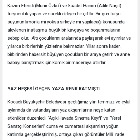
Kazım Efendi (Münir Özkul) ve Saadet Hanım (Adile Naşit)
turşuculuk yapan ve sürekli didişen bir çifttir. Bir gün turşu
suyunun limonla mı yoksa sirkeyle mi yapılacağı konusunda
alevlenen inatlaşma, büyük bir kavgaya ve boşanmalarına
sebep olur. Altı çocuklarını aralarında paylaşarak evi ayırırlar ve
yıllarca birbirlerinin yüzlerine bakmazlar. Yıllar sonra kader,
birbirinden habersiz büyüyen çocukları bir araya getirir ve anne
babayı barıştırmak için komik bir maceraya atılırlar.
YAZ NEŞESİ GEÇEN YAZA RENK KATMIŞTI
Kocaeli Büyükşehir Belediyesi, geçtiğimiz yılın temmuz ve eylül
aylarında da vatandaşların yaz akşamlarına neşe katan
etkinlikler düzenledi. “Açık Havada Sinema Keyfi” ve “Yerel
Sanatçı Konserleri” cuma ve cumartesi akşamları yoğun
katılımla gerçekleştirilmiş, ortaya çıkan görüntüler Milli İrade