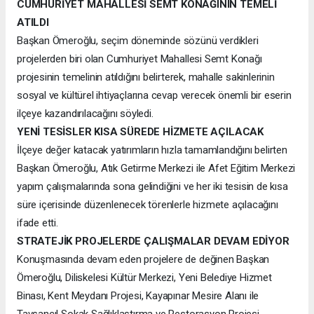
CUMHURİYET MAHALLESİ SEMT KONAĞININ TEMELİ
ATILDI
Başkan Ömeroğlu, seçim döneminde sözünü verdikleri
projelerden biri olan Cumhuriyet Mahallesi Semt Konağı
projesinin temelinin atıldığını belirterek, mahalle sakinlerinin
sosyal ve kültürel ihtiyaçlarına cevap verecek önemli bir eserin
ilçeye kazandırılacağını söyledi.
YENİ TESİSLER KISA SÜREDE HİZMETE AÇILACAK
İlçeye değer katacak yatırımların hızla tamamlandığını belirten
Başkan Ömeroğlu, Atık Getirme Merkezi ile Afet Eğitim Merkezi
yapım çalışmalarında sona gelindiğini ve her iki tesisin de kısa
süre içerisinde düzenlenecek törenlerle hizmete açılacağını
ifade etti.
STRATEJİK PROJELERDE ÇALIŞMALAR DEVAM EDİYOR
Konuşmasında devam eden projelere de değinen Başkan
Ömeroğlu, Diliskelesi Kültür Merkezi, Yeni Belediye Hizmet
Binası, Kent Meydanı Projesi, Kayapınar Mesire Alanı ile
Tavşancıl Sokak Sağlıklaştırma ve Restorasyon Projesi