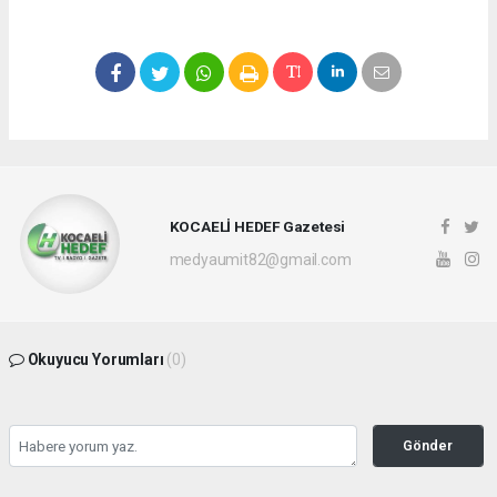
KOCAELİ HEDEF Gazetesi
medyaumit82@gmail.com
Okuyucu Yorumları
(0)
Gönder
Yorum yazarak Topluluk Kuralları’nı kabul etmiş bulunuyor ve hedefgazetesi.com.tr