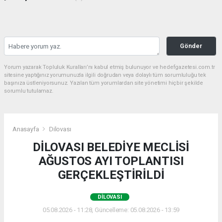
Gönder
Yorum yazarak Topluluk Kuralları’nı kabul etmiş bulunuyor ve hedefgazetesi.com.tr
sitesine yaptığınız yorumunuzla ilgili doğrudan veya dolaylı tüm sorumluluğu tek
başınıza üstleniyorsunuz. Yazılan tüm yorumlardan site yönetimi hiçbir şekilde
sorumlu tutulamaz.
Anasayfa
Dilovası
DİLOVASI BELEDİYE MECLİSİ
AĞUSTOS AYI TOPLANTISI
GERÇEKLEŞTİRİLDİ
DILOVASI
05.08.2026 - 11:28, Güncelleme: 05.08.2026 - 13:59