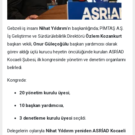
Gebzeli iş insanı
Nihat Yıldırım
’ın başkanlığında; PİMTAŞ A.Ş.
İş Geliştirme ve Sürdürülebilirlik Direktörü
Özlem Kozankurt
başkan vekili,
Onur Güleçoğülu
başkan yardımcısı olarak
görev aldığı üçlü kurucu heyetin öncülüğünde kurulan ASRİAD
Kocaeli Şubesi, ilk kongresinde yönetim ve denetim organlarını
belirledi.
Kongrede:
20 yönetim kurulu üyesi
,
10 başkan yardımcısı
,
3 denetleme kurulu üyesi
seçildi.
Delegelerin oylarıyla
Nihat Yıldırım yeniden ASRİAD Kocaeli