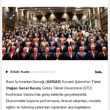
Erkek
|
Kadın
(Haberi Sesli Oku)
Asrın İş İnsanları Derneği (
ASRİAD
) Kocaeli Şubesi’nin
1’inci
Olağan Genel Kurulu
, Gebze Teknik Üniversitesi (GTÜ)
Konferans Salonu’nda geniş katılımla gerçekleştirildi.
Ekonomideki büyüme performansı, ihracat rakamları, mesleki
eğitim ve teknoloji yatırımları toplantının ana başlıklarını