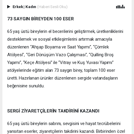
Erkek
|
Kadın
(Haberi Sesli Oku)
73 SAYGIN BİREYDEN 100 ESER
65 yaş üstü bireylerin el becerilerini geliştirmek, üretkenliklerini
desteklemek ve sosyal etkileşimlerini artırmak amacıyla
düzenlenen “Ahşap Boyama ve Saat Yapımı”, “Çömlek
Atölyesi”, “Geri Dönüşüm Vazo Çalışması”, “Quilling Broş
Yapımı”, “Keçe Atölyesi” ile “Vitray ve Kuş Yuvası Yapımı”
atölyelerinde eğitim alan 73 saygın birey, toplam 100 eser
üretti. Hazırlanan ürünler düzenlenen sergide vatandaşların
beğenisine sunuldu.
SERGİ ZİYARETÇİLERİN TAKDİRİNİ KAZANDI
65 yaş üstü bireylerin sabrını, sevgisini ve hayat tecrübelerini
yansıtan eserler, ziyaretçilerin takdirini kazandı. Birbirinden özel