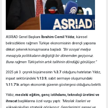
ASRİAD Genel Başkanı
İbrahim Cemil Yıldız
, küresel
belirsizliklere rağmen Türkiye ekonomisinin dirençli yapısına
dikkat çekerek konuşmasına başladı:
“Bir sosyal medya
mesajıyla politikaların değiştiği bir dönemden geçiyoruz.
Buna rağmen Türkiye’nin artık talihinin döndüğü görülüyor.”
2025 yılı 3. çeyrek büyümesinin
%3.7
olduğunu hatırlatan Yıldız,
inşaat sektöründeki
%13.9
, sabit sermaye oluşumundaki
%11.7
’lik artışın ekonomik güvenin göstergesi olduğunu belirtti.
Yıldız,
mesleki eğitim, genç istihdamı, teknoloji üretimi ve
ihracat
başlıklarına özel vurgu yaptı:
“Meslek liseleri ve
yüksekokulları stratejik görüyoruz. Gençlerimizi sanayi ve