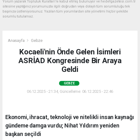
Yorum yazarak Topluluk Kuralları’nı kabul etmiş bulunuyor ve hedefgazetesi.com.tr
sitesine yaptığınız yorumunuzla ilgili doğrudan veya dolaylı tüm sorumluluğu tek
başınıza üstleniyorsunuz. Yazılan tüm yorumlardan site yönetimi hiçbir şekilde
sorumlu tutulamaz.
Anasayfa
Gebze
Kocaeli'nin Önde Gelen İsimleri
ASRİAD Kongresinde Bir Araya
Geldi
GEBZE
06.12.2025 - 21:34, Güncelleme: 06.12.2025 - 22:46
Ekonomi, ihracat, teknoloji ve nitelikli insan kaynağı
gündeme damga vurdu; Nihat Yıldırım yeniden
başkan seçildi