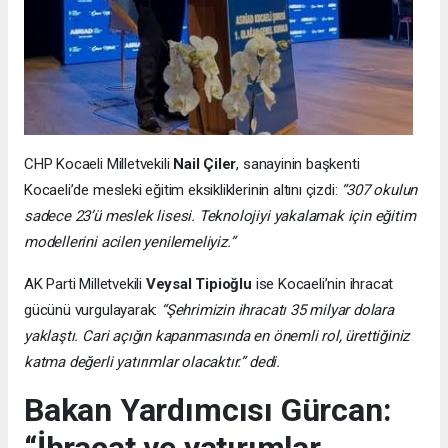
CHP Kocaeli Milletvekili
Nail Çiler
, sanayinin başkenti
Kocaeli’de mesleki eğitim eksikliklerinin altını çizdi:
“307 okulun
sadece 23’ü meslek lisesi. Teknolojiyi yakalamak için eğitim
modellerini acilen yenilemeliyiz.”
AK Parti Milletvekili
Veysal Tipioğlu
ise Kocaeli’nin ihracat
gücünü vurgulayarak:
“Şehrimizin ihracatı 35 milyar dolara
yaklaştı. Cari açığın kapanmasında en önemli rol, ürettiğiniz
katma değerli yatırımlar olacaktır.” dedi.
Bakan Yardımcısı Gürcan: