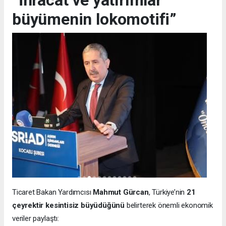
“İhracat ve yatırımlar
büyümenin lokomotifi”
Ticaret Bakan Yardımcısı
Mahmut Gürcan
, Türkiye’nin
21
çeyrektir kesintisiz büyüdüğünü
belirterek önemli ekonomik
veriler paylaştı: