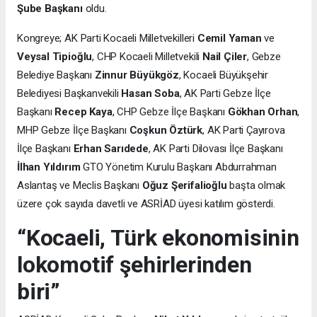
Şube Başkanı
oldu.
Kongreye; AK Parti Kocaeli Milletvekilleri
Cemil Yaman
ve
Veysal Tipioğlu
, CHP Kocaeli Milletvekili
Nail Çiler
, Gebze
Belediye Başkanı
Zinnur Büyükgöz
, Kocaeli Büyükşehir
Belediyesi Başkanvekili
Hasan Soba
, AK Parti Gebze İlçe
Başkanı
Recep Kaya
, CHP Gebze İlçe Başkanı
Gökhan Orhan
,
MHP Gebze İlçe Başkanı
Coşkun Öztürk
, AK Parti Çayırova
İlçe Başkanı
Erhan Sarıdede
, AK Parti Dilovası İlçe Başkanı
İlhan Yıldırım
GTO Yönetim Kurulu Başkanı Abdurrahman
Aslantaş ve Meclis Başkanı
Oğuz Şerifalioğlu
başta olmak
üzere çok sayıda davetli ve ASRİAD üyesi katılım gösterdi.
“Kocaeli, Türk ekonomisinin
lokomotif şehirlerinden
biri”