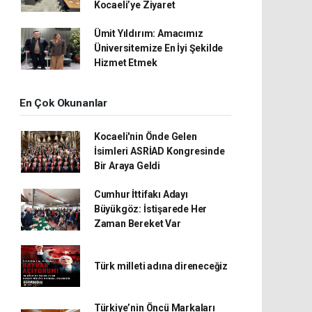
Kocaeli’ye Ziyaret
Ümit Yıldırım: Amacımız
Üniversitemize En İyi Şekilde
Hizmet Etmek
En Çok Okunanlar
Kocaeli'nin Önde Gelen
İsimleri ASRİAD Kongresinde
Bir Araya Geldi
Cumhur İttifakı Adayı
Büyükgöz: İstişarede Her
Zaman Bereket Var
Türk milleti adına direneceğiz
Türkiye’nin Öncü Markaları