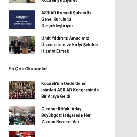
Kocaeli’ye Ziyaret
ASRİAD Kocaeli Şubesi İlk
Genel Kurulunu
Gerçekleştiriyor
Ümit Yıldırım: Amacımız
Üniversitemize En İyi Şekilde
Hizmet Etmek
En Çok Okunanlar
Kocaeli'nin Önde Gelen
İsimleri ASRİAD Kongresinde
Bir Araya Geldi
Cumhur İttifakı Adayı
Büyükgöz: İstişarede Her
Zaman Bereket Var