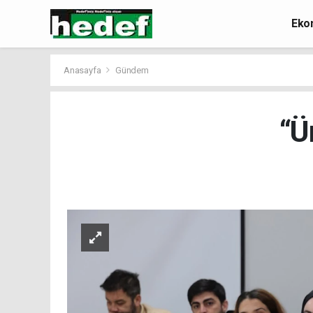
Eko
Anasayfa
Gündem
“Ü