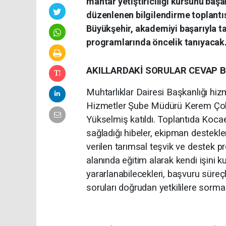
mantar yetiştiriciliği kursunu baş
düzenlenen bilgilendirme toplantıs
Büyükşehir, akademiyi başarıyla t
programlarında öncelik tanıyacak
AKILLARDAKİ SORULAR CEVAP 
Muhtarlıklar Dairesi Başkanlığı hizm
Hizmetler Şube Müdürü Kerem Çola
Yükselmiş katıldı. Toplantıda Kocae
sağladığı hibeler, ekipman destekler
verilen tarımsal teşvik ve destek prog
alanında eğitim alarak kendi işini 
yararlanabilecekleri, başvuru süreçl
soruları doğrudan yetkililere sorma 