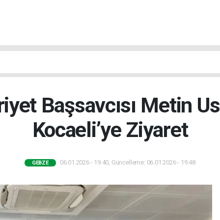
yet Başsavcısı Metin U
Kocaeli’ye Ziyaret
06.01.2026 - 19:40, Güncelleme: 06.01.2026 - 19:48
GEBZE