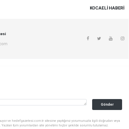
KOCAELI HABERİ
esi
.com
Gönder
uyor ve hedefgazetesi.com.tr sitesine yaptığınız yorumunuzla ilgili doğrudan veya
. Yazılan tüm yorumlardan site yönetimi hiçbir şekilde sorumlu tutulamaz.