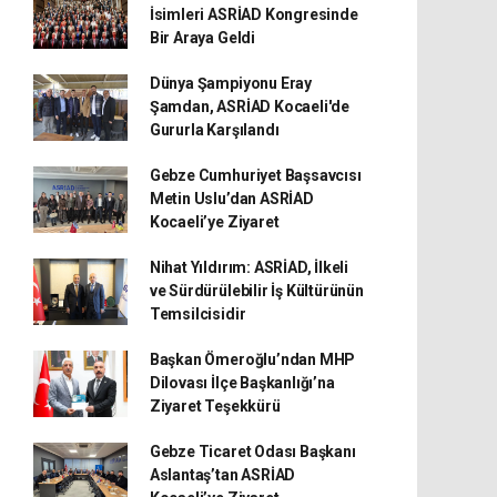
İsimleri ASRİAD Kongresinde
Bir Araya Geldi
Dünya Şampiyonu Eray
Şamdan, ASRİAD Kocaeli'de
Gururla Karşılandı
Gebze Cumhuriyet Başsavcısı
Metin Uslu’dan ASRİAD
Kocaeli’ye Ziyaret
Nihat Yıldırım: ASRİAD, İlkeli
ve Sürdürülebilir İş Kültürünün
Temsilcisidir
Başkan Ömeroğlu’ndan MHP
Dilovası İlçe Başkanlığı’na
Ziyaret Teşekkürü
Gebze Ticaret Odası Başkanı
Aslantaş’tan ASRİAD