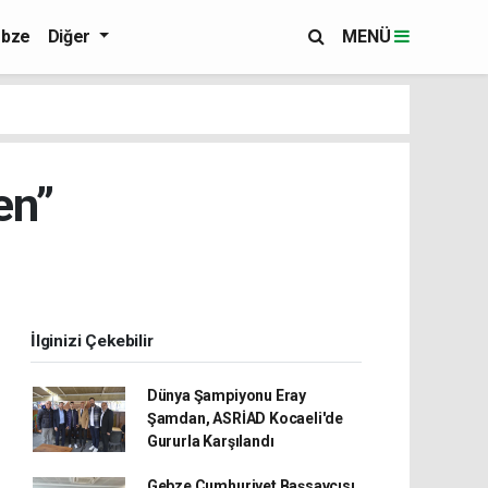
bze
Diğer
MENÜ
en”
İlginizi Çekebilir
Dünya Şampiyonu Eray
Şamdan, ASRİAD Kocaeli'de
Gururla Karşılandı
Gebze Cumhuriyet Başsavcısı