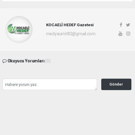
KOCAELİ HEDEF Gazetesi
medyaumit82@gmail.com
Okuyucu Yorumları
(0)
Gönder
Yorum yazarak Topluluk Kuralları’nı kabul etmiş bulunuyor ve hedefgazetesi.com.tr
sitesine yaptığınız yorumunuzla ilgili doğrudan veya dolaylı tüm sorumluluğu tek
başınıza üstleniyorsunuz. Yazılan tüm yorumlardan site yönetimi hiçbir şekilde
sorumlu tutulamaz.