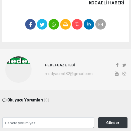
KOCAELI HABERİ
HEDEFGAZETESİ
medyaumit82@gmail.com
Okuyucu Yorumları
(0)
Gönder