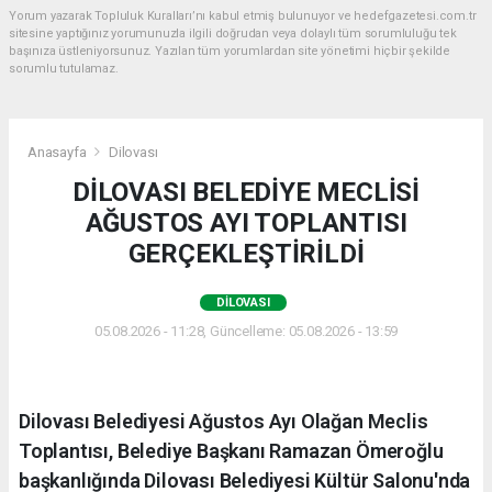
Yorum yazarak Topluluk Kuralları’nı kabul etmiş bulunuyor ve hedefgazetesi.com.tr
sitesine yaptığınız yorumunuzla ilgili doğrudan veya dolaylı tüm sorumluluğu tek
başınıza üstleniyorsunuz. Yazılan tüm yorumlardan site yönetimi hiçbir şekilde
sorumlu tutulamaz.
Anasayfa
Dilovası
DİLOVASI BELEDİYE MECLİSİ
AĞUSTOS AYI TOPLANTISI
GERÇEKLEŞTİRİLDİ
DILOVASI
05.08.2026 - 11:28, Güncelleme: 05.08.2026 - 13:59
Dilovası Belediyesi Ağustos Ayı Olağan Meclis
Toplantısı, Belediye Başkanı Ramazan Ömeroğlu
başkanlığında Dilovası Belediyesi Kültür Salonu'nda