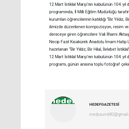
12 Mart İstiklal Marşı’nın kabulünün 104. y
programında, İl Milli Eğitim Müdürlüğü taraf
kurumları öğrencilerinin katıldığı “Bir Yıldız, B
ilimizde düzenlenen kompozisyon, resim ve İ
dereceye giren öğrencilere Vali İlhami Aktaş t
Necip Fazıl Kısakürek Anadolu İmam Hatip Li
hazırlanan “Bir Yıldız, Bir Hilal, İlelebet İstikl
12 Mart İstiklal Marşı’nın kabulünün 104. y
programı, günün anısına toplu fotoğraf çeki
HEDEFGAZETESİ
medyaumit82@gmail