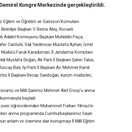
emirel Kongre Merkezinde gerçekleştirildi.
niz Eğitim ve Öğretim ve Garnizon Komutanı
 Belediye Başkan V. Berna Abiş, Kocaeli
li Adalet Komisyonu Başkanı Muhiddin Paça,
Zafer Cantürk, Vali Yardımcısı Mustafa Ayhan, İzmit
et Müdürü Faruk Karaduman, İl Jandarma Komutanı
Vekili Mustafa Doğan, Ak Parti İl Başkanı Şahin Talus,
Tuncay Batı, İyi Parti İl Başkanı Av. Mehmet Kamil
artisi İl Başkanı Recep Sarıdoğan, kurum müdürleri,
ıl dönümü ve Milli Şairimiz Mehmet Akif Ersoy’u anma
okunmasıyla başladı.
Lisesi öğrencilerinden Muhammet Furkan Yılmaz’ın
am eden anma programında Cumhurbaşkanımız Sayın
ün anlam ve önemine dair konuşmayı İl Millî Eğitim