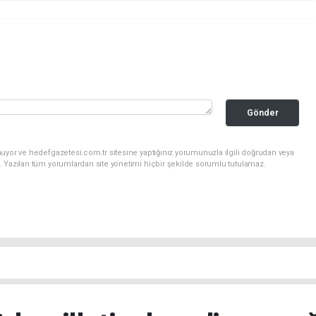
Gönder
uyor ve hedefgazetesi.com.tr sitesine yaptığınız yorumunuzla ilgili doğrudan veya
. Yazılan tüm yorumlardan site yönetimi hiçbir şekilde sorumlu tutulamaz.