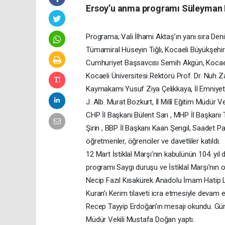
Ersoy’u anma programı Süleyman D
Programa; Vali İlhami Aktaş’ın yanı sıra De
Tümamiral Hüseyin Tığlı, Kocaeli Büyükşehir
Cumhuriyet Başsavcısı Semih Akgün, Kocae
Kocaeli Üniversitesi Rektörü Prof. Dr. Nuh 
Kaymakamı Yusuf Ziya Çelikkaya, İl Emniy
J. Alb. Murat Bozkurt, İl Millî Eğitim Müdür 
CHP İl Başkanı Bülent Sarı , MHP İl Başkanı 
Şirin , BBP İl Başkanı Kaan Şengil, Saadet P
öğretmenler, öğrenciler ve davetliler katıldı.
12 Mart İstiklal Marşı’nın kabulünün 104. y
programı Saygı duruşu ve İstiklal Marşı’nın 
Necip Fazıl Kısakürek Anadolu İmam Hatip 
Kuran’ı Kerim tilaveti icra etmesiyle dev
Recep Tayyip Erdoğan’ın mesajı okundu. Gün
Müdür Vekili Mustafa Doğan yaptı.