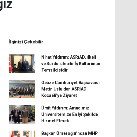
ğiz
İlginizi Çekebilir
Nihat Yıldırım: ASRİAD, İlkeli
ve Sürdürülebilir İş Kültürünün
Temsilcisidir
Gebze Cumhuriyet Başsavcısı
Metin Uslu’dan ASRİAD
Kocaeli’ye Ziyaret
Ümit Yıldırım: Amacımız
Üniversitemize En İyi Şekilde
Hizmet Etmek
Başkan Ömeroğlu’ndan MHP