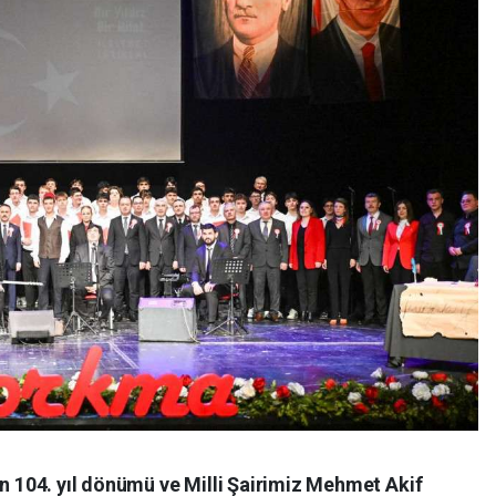
ün 104. yıl dönümü ve Milli Şairimiz Mehmet Akif