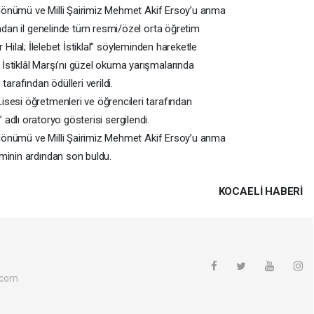
ıl dönümü ve Milli Şairimiz Mehmet Akif Ersoy’u anma
ından il genelinde tüm resmi/özel orta öğretim
ir Hilal; İlelebet İstiklal” söyleminden hareketle
stiklâl Marşı’nı güzel okuma yarışmalarında
arafından ödülleri verildi.
sesi öğretmenleri ve öğrencileri tarafından
al” adlı oratoryo gösterisi sergilendi.
ıl dönümü ve Milli Şairimiz Mehmet Akif Ersoy’u anma
minin ardından son buldu.
KOCAELI HABERİ
.com