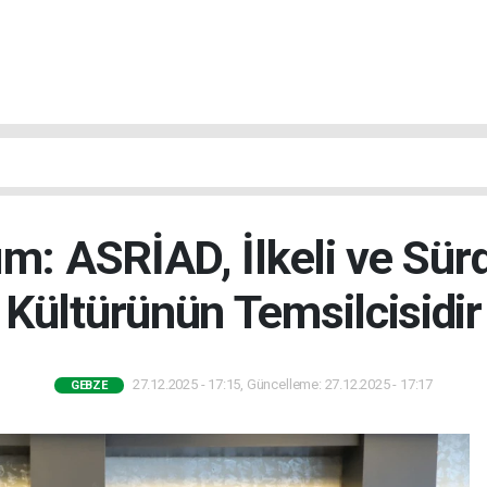
ım: ASRİAD, İlkeli ve Sürd
Kültürünün Temsilcisidir
27.12.2025 - 17:15, Güncelleme: 27.12.2025 - 17:17
GEBZE