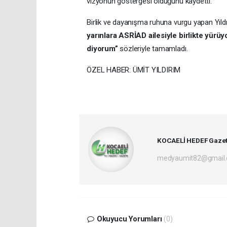
vizyonun göstergesi olduğunu kaydetti.
Birlik ve dayanışma ruhuna vurgu yapan Yıld
yarınlara ASRİAD ailesiyle birlikte yürü
diyorum”
sözleriyle tamamladı.
ÖZEL HABER: ÜMİT YILDIRIM
KOCAELİ HEDEF Gazet
medyaumit82@gmail
Okuyucu Yorumları
(0)