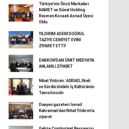
Türkiye’nin Öncü Markaları
NAMET ve Günel Holding
Resmen Kocaeli Asriad Üyesi
Oldu
YILDIRIM ADEM DOĞRUL
TAZİYE CEMİYET EVİNİ
ZİYARET ETTİ!
DAKKON'DAN ÜMİT MEDYA'YA
ANLAMLI ZİYARET
Nihat Yıldırım: ASRİAD, İlkeli
ve Sürdürülebilir İş Kültürünün
Temsilcisidir
Duayen gazeteci İsmail
Kahraman’dan Nihat Yıldırım’a
ziyaret
Gebze Cumhuriyet Başsavcısı