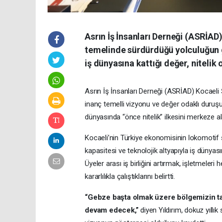
Asrın İş İnsanları Derneği (ASRİAD),
temelinde sürdürdüğü yolculuğun g
iş dünyasına kattığı değer, niteli
Asrın İş İnsanları Derneği (ASRİAD) Kocael
inanç temelli vizyonu ve değer odaklı duruşu
dünyasında “önce nitelik” ilkesini merkeze ala
Kocaeli’nin Türkiye ekonomisinin lokomotif ş
kapasitesi ve teknolojik altyapıyla iş dünyas
Üyeler arası iş birliğini artırmak, işletmel
kararlılıkla çalıştıklarını belirtti.
“Gebze başta olmak üzere bölgemizin t
devam edecek,”
diyen Yıldırım, dokuz yıllık