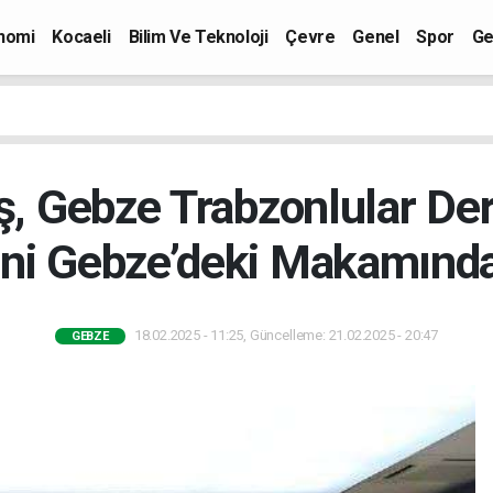
nomi
Kocaeli
Bilim Ve Teknoloji
Çevre
Genel
Spor
Ge
ş, Gebze Trabzonlular De
ni Gebze’deki Makamında
18.02.2025 - 11:25, Güncelleme: 21.02.2025 - 20:47
GEBZE