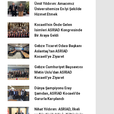
Ümit Yıldırım: Amacımız
Üniversitemize En İyi Şekilde
Hizmet Etmek
Kocaeli'nin Önde Gelen
İsimleri ASRİAD Kongresinde
Bir Araya Geldi
Gebze Ticaret Odası Başkanı
Aslantaş’tan ASRİAD
Kocaeli’ye Ziyaret
Gebze Cumhuriyet Başsavcısı
Metin Uslu’dan ASRİAD
Kocaeli’ye Ziyaret
Dünya Şampiyonu Eray
Şamdan, ASRİAD Kocaeli'de
Gururla Karşılandı
Nihat Yıldırım: ASRİAD, İlkeli