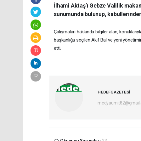
İlhami Aktaş’ı Gebze Valilik makam
sunumunda bulunup, kabullerinden 
Çalışmaları hakkında bilgiler alan, konukları
başkanlığa seçilen Akif Bal ve yeni yönetimine
etti.
HEDEFGAZETESİ
medyaumit82@gmail
Okuyucu Yorumları
(0)