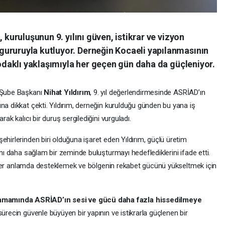
 kuruluşunun 9. yılını güven, istikrar ve vizyon
ururuyla kutluyor. Derneğin Kocaeli yapılanmasının
k odaklı yaklaşımıyla her geçen gün daha da güçleniyor.
i Şube Başkanı
Nihat Yıldırım
, 9. yıl değerlendirmesinde ASRİAD’ın
na dikkat çekti. Yıldırım, derneğin kurulduğu günden bu yana iş
rak kalıcı bir duruş sergilediğini vurguladı.
ehirlerinden biri olduğuna işaret eden Yıldırım, güçlü üretim
ını daha sağlam bir zeminde buluşturmayı hedeflediklerini ifade etti.
eri her anlamda desteklemek ve bölgenin rekabet gücünü yükseltmek için
amamında ASRİAD’ın sesi ve gücü daha fazla hissedilmeye
 sürecin güvenle büyüyen bir yapının ve istikrarla güçlenen bir