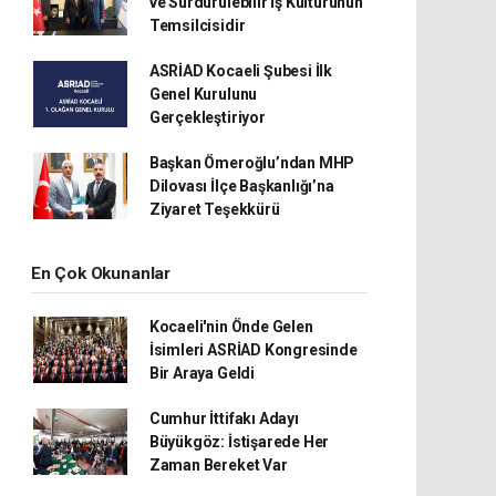
ve Sürdürülebilir İş Kültürünün
Temsilcisidir
ASRİAD Kocaeli Şubesi İlk
Genel Kurulunu
Gerçekleştiriyor
Başkan Ömeroğlu’ndan MHP
Dilovası İlçe Başkanlığı’na
Ziyaret Teşekkürü
En Çok Okunanlar
Kocaeli'nin Önde Gelen
İsimleri ASRİAD Kongresinde
Bir Araya Geldi
Cumhur İttifakı Adayı
Büyükgöz: İstişarede Her
Zaman Bereket Var