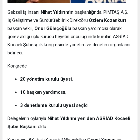
Gebzeli iş insanı
Nihat Yıldırım
’ın başkanlığında; PİMTAŞ A.Ş.
İş Geliştirme ve Sürdürülebilirlik Direktörü
Özlem Kozankurt
başkan vekili,
Onur Güleçoğülu
başkan yardımcısı olarak
görev aldığı üçlü kurucu heyetin öncülüğünde kurulan ASRİAD
Kocaeli Şubesi, ilk kongresinde yönetim ve denetim organlarını
belirledi.
Kongrede:
20 yönetim kurulu üyesi
,
10 başkan yardımcısı
,
3 denetleme kurulu üyesi
seçildi.
Delegelerin oylarıyla
Nihat Yıldırım yeniden ASRİAD Kocaeli
Şube Başkanı
oldu.
Kongreye; AK Parti Kocaeli Milletvekilleri
Cemil Yaman
ve