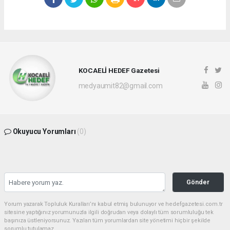
KOCAELİ HEDEF Gazetesi
medyaumit82@gmail.com
Okuyucu Yorumları
(0)
Gönder
Yorum yazarak Topluluk Kuralları’nı kabul etmiş bulunuyor ve hedefgazetesi.com.tr
sitesine yaptığınız yorumunuzla ilgili doğrudan veya dolaylı tüm sorumluluğu tek
başınıza üstleniyorsunuz. Yazılan tüm yorumlardan site yönetimi hiçbir şekilde
sorumlu tutulamaz.