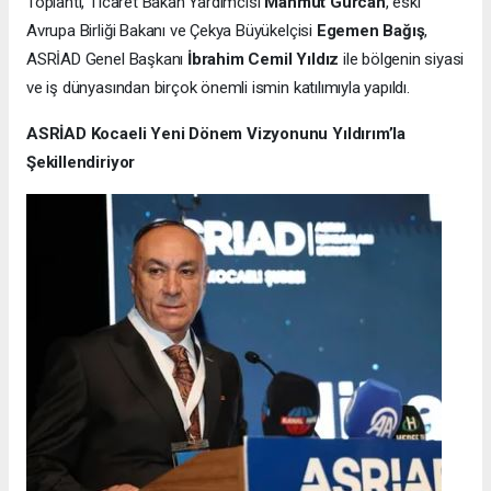
Toplantı, Ticaret Bakan Yardımcısı
Mahmut Gürcan
, eski
Avrupa Birliği Bakanı ve Çekya Büyükelçisi
Egemen Bağış
,
ASRİAD Genel Başkanı
İbrahim Cemil Yıldız
ile bölgenin siyasi
ve iş dünyasından birçok önemli ismin katılımıyla yapıldı.
ASRİAD Kocaeli Yeni Dönem Vizyonunu Yıldırım’la
Şekillendiriyor