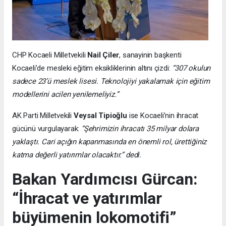
CHP Kocaeli Milletvekili
Nail Çiler
, sanayinin başkenti
Kocaeli’de mesleki eğitim eksikliklerinin altını çizdi:
“307 okulun
sadece 23’ü meslek lisesi. Teknolojiyi yakalamak için eğitim
modellerini acilen yenilemeliyiz.”
AK Parti Milletvekili
Veysal Tipioğlu
ise Kocaeli’nin ihracat
gücünü vurgulayarak:
“Şehrimizin ihracatı 35 milyar dolara
yaklaştı. Cari açığın kapanmasında en önemli rol, ürettiğiniz
katma değerli yatırımlar olacaktır.” dedi.
Bakan Yardımcısı Gürcan:
“İhracat ve yatırımlar
büyümenin lokomotifi”