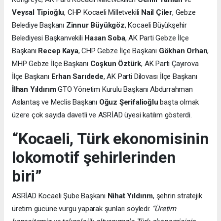
Veysal Tipioğlu
, CHP Kocaeli Milletvekili
Nail Çiler
, Gebze
Belediye Başkanı
Zinnur Büyükgöz
, Kocaeli Büyükşehir
Belediyesi Başkanvekili
Hasan Soba
, AK Parti Gebze İlçe
Başkanı
Recep Kaya
, CHP Gebze İlçe Başkanı
Gökhan Orhan
,
MHP Gebze İlçe Başkanı
Coşkun Öztürk
, AK Parti Çayırova
İlçe Başkanı
Erhan Sarıdede
, AK Parti Dilovası İlçe Başkanı
İlhan Yıldırım
GTO Yönetim Kurulu Başkanı Abdurrahman
Aslantaş ve Meclis Başkanı
Oğuz Şerifalioğlu
başta olmak
üzere çok sayıda davetli ve ASRİAD üyesi katılım gösterdi.
“Kocaeli, Türk ekonomisinin
lokomotif şehirlerinden
biri”
ASRİAD Kocaeli Şube Başkanı
Nihat Yıldırım
, şehrin stratejik
üretim gücüne vurgu yaparak şunları söyledi:
“Üretim