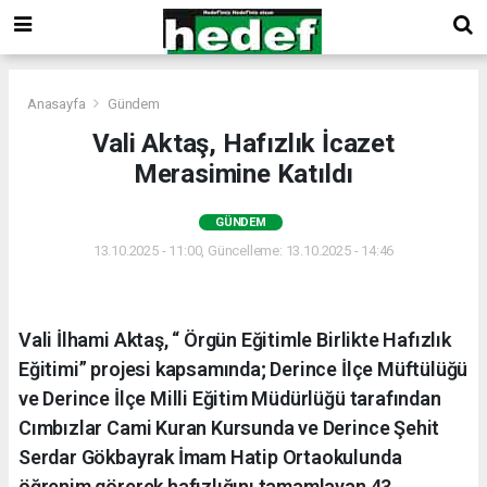
Anasayfa
Gündem
Vali Aktaş, Hafızlık İcazet
Merasimine Katıldı
GÜNDEM
13.10.2025 - 11:00, Güncelleme: 13.10.2025 - 14:46
Vali İlhami Aktaş, “ Örgün Eğitimle Birlikte Hafızlık
Eğitimi” projesi kapsamında; Derince İlçe Müftülüğü
ve Derince İlçe Milli Eğitim Müdürlüğü tarafından
Cımbızlar Cami Kuran Kursunda ve Derince Şehit
Serdar Gökbayrak İmam Hatip Ortaokulunda
öğrenim görerek hafızlığını tamamlayan 43