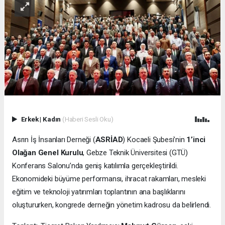
Erkek
|
Kadın
(Haberi Sesli Oku)
Asrın İş İnsanları Derneği (
ASRİAD
) Kocaeli Şubesi’nin
1’inci
Olağan Genel Kurulu
, Gebze Teknik Üniversitesi (GTÜ)
Konferans Salonu’nda geniş katılımla gerçekleştirildi.
Ekonomideki büyüme performansı, ihracat rakamları, mesleki
eğitim ve teknoloji yatırımları toplantının ana başlıklarını
oluştururken, kongrede derneğin yönetim kadrosu da belirlendi.