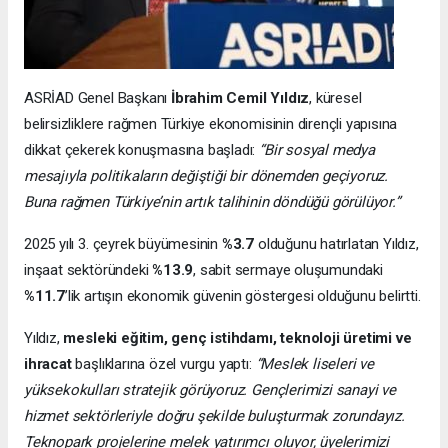
ASRİAD Genel Başkanı
İbrahim Cemil Yıldız
, küresel
belirsizliklere rağmen Türkiye ekonomisinin dirençli yapısına
dikkat çekerek konuşmasına başladı:
“Bir sosyal medya
mesajıyla politikaların değiştiği bir dönemden geçiyoruz.
Buna rağmen Türkiye’nin artık talihinin döndüğü görülüyor.”
2025 yılı 3. çeyrek büyümesinin
%3.7
olduğunu hatırlatan Yıldız,
inşaat sektöründeki
%13.9
, sabit sermaye oluşumundaki
%11.7
’lik artışın ekonomik güvenin göstergesi olduğunu belirtti.
Yıldız,
mesleki eğitim, genç istihdamı, teknoloji üretimi ve
ihracat
başlıklarına özel vurgu yaptı:
“Meslek liseleri ve
yüksekokulları stratejik görüyoruz. Gençlerimizi sanayi ve
hizmet sektörleriyle doğru şekilde buluşturmak zorundayız.
Teknopark projelerine melek yatırımcı oluyor, üyelerimizi